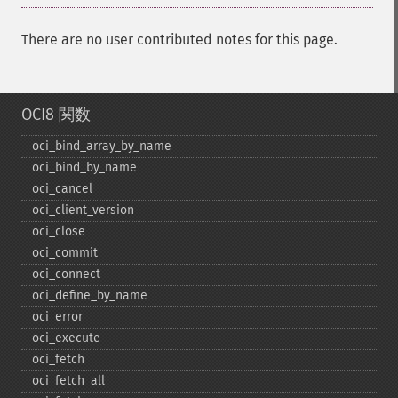
There are no user contributed notes for this page.
OCI8 関数
oci_​bind_​array_​by_​name
oci_​bind_​by_​name
oci_​cancel
oci_​client_​version
oci_​close
oci_​commit
oci_​connect
oci_​define_​by_​name
oci_​error
oci_​execute
oci_​fetch
oci_​fetch_​all