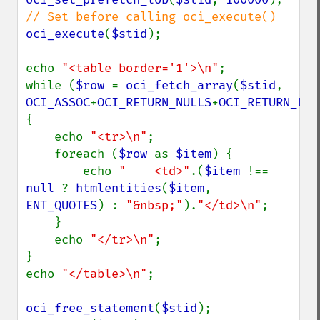
oci_execute
(
$stid
);

echo 
"<table border='1'>\n"
;

while (
$row 
= 
oci_fetch_array
(
$stid
, 
OCI_ASSOC
+
OCI_RETURN_NULLS
+
OCI_RETURN_LOB
{

    echo 
"<tr>\n"
;

    foreach (
$row 
as 
$item
) {

        echo 
"    <td>"
.(
$item 
!== 
null 
? 
htmlentities
(
$item
, 
ENT_QUOTES
) : 
"&nbsp;"
).
"</td>\n"
;

    }

    echo 
"</tr>\n"
;

}

echo 
"</table>\n"
;

oci_free_statement
(
$stid