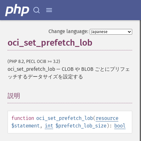
Change language:
oci_set_prefetch_lob
(PHP 8.2, PECL OCI8 >= 3.2)
oci_set_prefetch_lob
—
CLOB や BLOB ごとにプリフェ
ッチするデータサイズを設定する
説明
¶
function
oci_set_prefetch_lob
(
resource
$statement
,
int
$prefetch_lob_size
):
bool