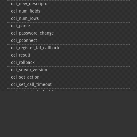
oci_​new_​descriptor
oci_​num_​fields
oci_​num_​rows
oci_​parse
oci_​password_​change
oci_​pconnect
oci_​register_​taf_​callback
oci_​result
oci_​rollback
oci_​server_​version
oci_​set_​action
oci_​set_​call_​timeout
oci_​set_​client_​identifier
oci_​set_​client_​info
oci_​set_​db_​operation
oci_​set_​edition
oci_​set_​module_​name
oci_​set_​prefetch
oci_​set_​prefetch_​lob