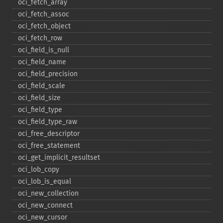
oci_​fetch_​array
oci_​fetch_​assoc
oci_​fetch_​object
oci_​fetch_​row
oci_​field_​is_​null
oci_​field_​name
oci_​field_​precision
oci_​field_​scale
oci_​field_​size
oci_​field_​type
oci_​field_​type_​raw
oci_​free_​descriptor
oci_​free_​statement
oci_​get_​implicit_​resultset
oci_​lob_​copy
oci_​lob_​is_​equal
oci_​new_​collection
oci_​new_​connect
oci_​new_​cursor