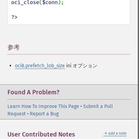
oci_close
(
$conn
);

?>
参考
¶
oci8.prefetch_lob_size
ini オプション
Found A Problem?
Learn How To Improve This Page
•
Submit a Pull
Request
•
Report a Bug
＋
User Contributed Notes
add a note