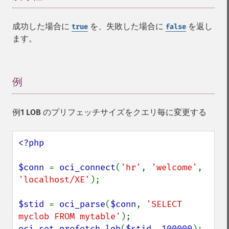
成功した場合に
を、失敗した場合に
を返し
true
false
ます。
例
¶
例1 LOB のプリフェッチサイズをクエリ毎に変更する
<?php

$conn 
= 
oci_connect
(
'hr'
, 
'welcome'
, 
'localhost/XE'
);

$stid 
= 
oci_parse
(
$conn
, 
'SELECT 
myclob FROM mytable'
oci_set_prefetch_lob
(
$stid
, 
100000
);  