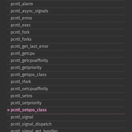
pcntl_​alarm
pcntl_​async_​signals
pcntl_​errno
pcntl_​exec
pcntl_​fork
pcntl_​forkx
pcntl_​get_​last_​error
pcntl_​getcpu
pcntl_​getcpuaffinity
pcntl_​getpriority
pcntl_​getqos_​class
pcntl_​rfork
pcntl_​setcpuaffinity
pcntl_​setns
pcntl_​setpriority
pcntl_​setqos_​class
pcntl_​signal
pcntl_​signal_​dispatch
pcntl_​signal_​get_​handler