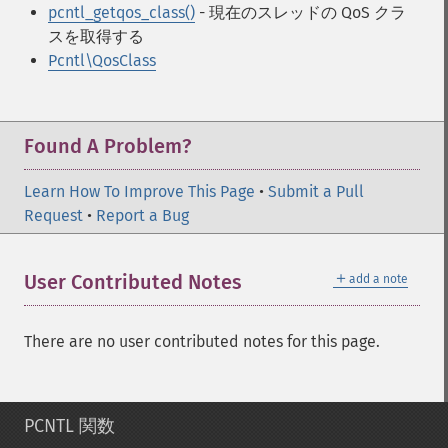
pcntl_getqos_class()
- 現在のスレッドの QoS クラ
スを取得する
Pcntl\QosClass
Found A Problem?
Learn How To Improve This Page
•
Submit a Pull
Request
•
Report a Bug
＋
User Contributed Notes
add a note
There are no user contributed notes for this page.
PCNTL 関数