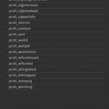
pcntl_​sigprocmask
pcntl_​sigtimedwait
pcntl_​sigwaitinfo
pcntl_​strerror
pcntl_​unshare
pcntl_​wait
pcntl_​waitid
pcntl_​waitpid
pcntl_​wexitstatus
pcntl_​wifcontinued
pcntl_​wifexited
pcntl_​wifsignaled
pcntl_​wifstopped
pcntl_​wstopsig
pcntl_​wtermsig