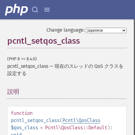
Change language:
pcntl_setqos_class
(PHP 8 >= 8.4.0)
pcntl_setqos_class
—
現在のスレッドの QoS クラスを
設定する
説明
¶
function
pcntl_setqos_class
(
Pcntl\QosClass
$qos_class
=
Pcntl\QosClass::Default
):
void