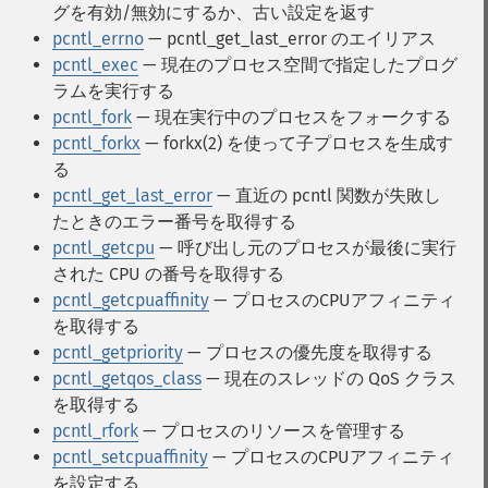
グを有効/無効にするか、古い設定を返す
pcntl_errno
— pcntl_get_last_error のエイリアス
pcntl_exec
— 現在のプロセス空間で指定したプログ
ラムを実行する
pcntl_fork
— 現在実行中のプロセスをフォークする
pcntl_forkx
— forkx(2) を使って子プロセスを生成す
る
pcntl_get_last_error
— 直近の pcntl 関数が失敗し
たときのエラー番号を取得する
pcntl_getcpu
— 呼び出し元のプロセスが最後に実行
された CPU の番号を取得する
pcntl_getcpuaffinity
— プロセスのCPUアフィニティ
を取得する
pcntl_getpriority
— プロセスの優先度を取得する
pcntl_getqos_class
— 現在のスレッドの QoS クラス
を取得する
pcntl_rfork
— プロセスのリソースを管理する
pcntl_setcpuaffinity
— プロセスのCPUアフィニティ
を設定する