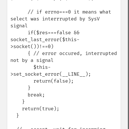
      // if errno===0 it means what 
select was interrrupted by SysV 
signal

      if($res===false && 
socket_last_error($this-
>socket())!==0)

      { // error occured, interrupted 
not by a signal

        $this-
>set_socket_error(__LINE__);

        return(false);

      }

      break;

    }

    return(true);

  }
