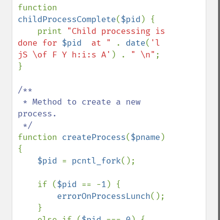
function 
childProcessComplete
(
$pid
) {

    print 
"Child processing is 
done for 
$pid
  at " 
. 
date
(
'l 
jS \of F Y h:i:s A'
) . 
" \n"
;

}

/**

 * Method to create a new 
process.

function 
createProcess
(
$pname
) 
{

$pid 
= 
pcntl_fork
();

    if (
$pid 
== -
1
) {

errorOnProcessLunch
();

    }

    else if (
$pid 
=== 
0
) {
