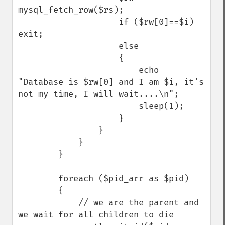
mysql_fetch_row($rs);

                    if ($rw[0]==$i) 
exit;

                    else

                    {

                        echo 
"Database is $rw[0] and I am $i, it's 
not my time, I will wait....\n";

                        sleep(1);

                    }

                }

            }

        }

        foreach ($pid_arr as $pid)

        {

            // we are the parent and 
we wait for all children to die
