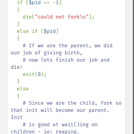
  if (
$pid 
== -
1
)

  {

    die(
"could not fork\n"
);

  }

  else if (
$pid
)

  {

# If we are the parent, we did 
our job of giving birth,

    # now lets finish our job and 
die!

exit(
0
);

  }

  else

  {

# Since we are the child, fork so 
that init will become our parent.  
Init

    # is good at wait()ing on 
children - ie: reaping.
