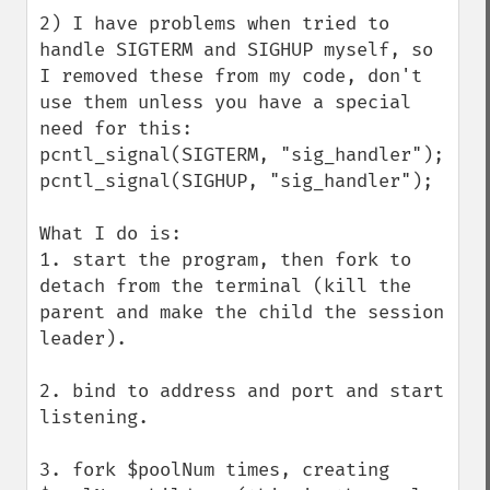
2) I have problems when tried to 
handle SIGTERM and SIGHUP myself, so 
I removed these from my code, don't 
use them unless you have a special 
need for this:

pcntl_signal(SIGTERM, "sig_handler");

pcntl_signal(SIGHUP, "sig_handler");

What I do is: 

1. start the program, then fork to 
detach from the terminal (kill the 
parent and make the child the session 
leader).

2. bind to address and port and start 
listening.

3. fork $poolNum times, creating 