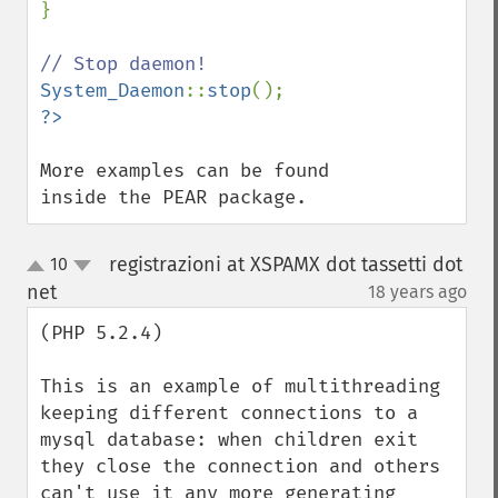
}

System_Daemon
::
stop
More examples can be found 
inside the PEAR package.
registrazioni at XSPAMX dot tassetti dot
10
up
down
net
18 years ago
¶
(PHP 5.2.4) 

This is an example of multithreading 
keeping different connections to a 
mysql database: when children exit 
they close the connection and others 
can't use it any more generating 