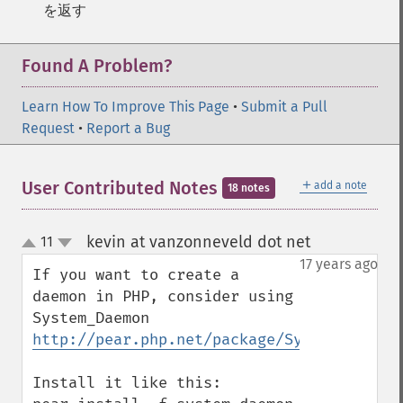
を返す
Found A Problem?
Learn How To Improve This Page
•
Submit a Pull
Request
•
Report a Bug
＋
User Contributed Notes
add a note
18 notes
kevin at vanzonneveld dot net
11
¶
up
down
17 years ago
If you want to create a 
daemon in PHP, consider using 
System_Daemon 
http://pear.php.net/package/System_Daemon
Install it like this:
