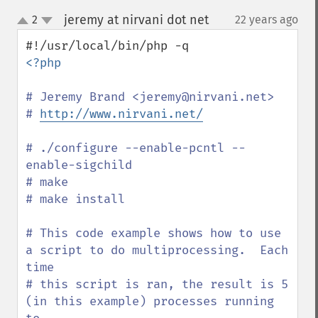
jeremy at nirvani dot net
2
22 years ago
¶
up
down
<?php

# Jeremy Brand <jeremy@nirvani.net>

# 
http://www.nirvani.net/
# ./configure --enable-pcntl --
enable-sigchild

# make

# make install

# This code example shows how to use 
a script to do multiprocessing.  Each 
time

# this script is ran, the result is 5 
(in this example) processes running 