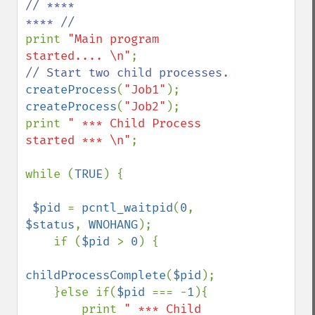
// ****                       
print 
"Main program 
started.... \n"
createProcess
(
"Job1"
createProcess
(
"Job2"
);

print 
" *** Child Process 
started *** \n"
;

while (
TRUE
) {

$pid 
= 
pcntl_waitpid
(
0
, 
$status
, 
WNOHANG
);

    if (
$pid 
> 
0
) {

childProcessComplete
(
$pid
);

    }else if(
$pid 
=== -
1
){

        print 
" *** Child 