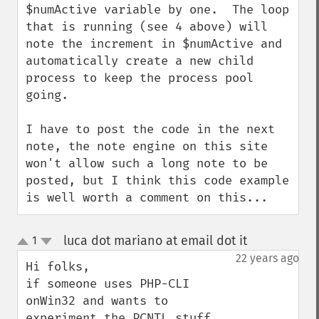
$numActive variable by one.  The loop 
that is running (see 4 above) will 
note the increment in $numActive and 
automatically create a new child 
process to keep the process pool 
going.

I have to post the code in the next 
note, the note engine on this site 
won't allow such a long note to be 
posted, but I think this code example 
is well worth a comment on this...
luca dot mariano at email dot it
1
¶
up
down
22 years ago
Hi folks,

if someone uses PHP-CLI 
onWin32 and wants to 
experiment the PCNTL stuff, 