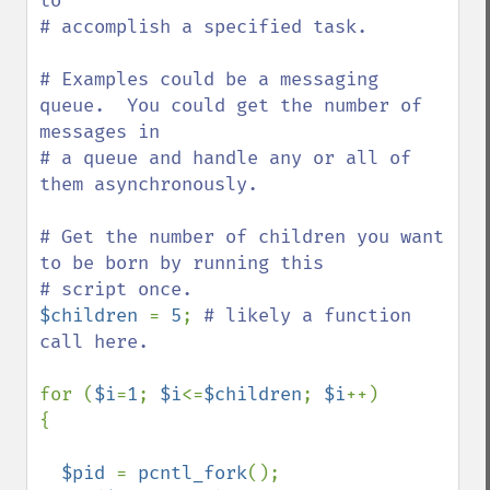
to

# accomplish a specified task.

# Examples could be a messaging 
queue.  You could get the number of 
messages in

# a queue and handle any or all of 
them asynchronously.

# Get the number of children you want 
to be born by running this

$children 
= 
5
; 
# likely a function 
call here.

for (
$i
=
1
; 
$i
<=
$children
; 
$i
++)

{

$pid 
= 
pcntl_fork
();
