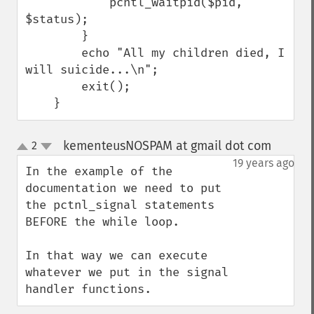
            pcntl_waitpid($pid, 
$status);

        }

        echo "All my children died, I 
will suicide...\n";

        exit();

    }
kementeusNOSPAM at gmail dot com
2
¶
up
down
19 years ago
In the example of the 
documentation we need to put 
the pctnl_signal statements 
BEFORE the while loop.

In that way we can execute 
whatever we put in the signal 
handler functions.