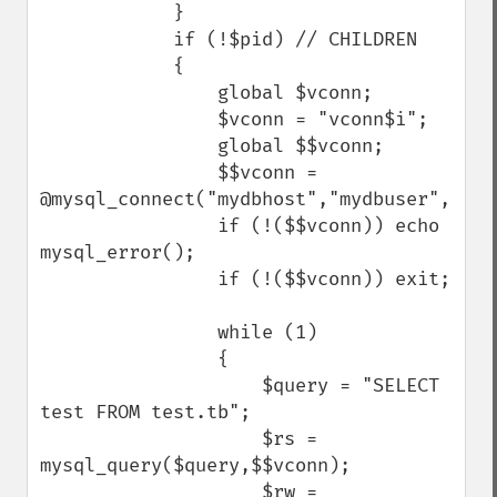
            }

            if (!$pid) // CHILDREN

            {

                global $vconn;

                $vconn = "vconn$i";

                global $$vconn;

                $$vconn = 
@mysql_connect("mydbhost","mydbuser","mydb
                if (!($$vconn)) echo 
mysql_error();

                if (!($$vconn)) exit;

                while (1)

                {

                    $query = "SELECT 
test FROM test.tb";

                    $rs = 
mysql_query($query,$$vconn);

                    $rw = 