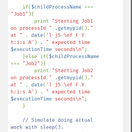
    if(
$childProcessName 
=== 
"Job1"
){

        print 
"Starting Job1 
on processId " 
.
getmypid
().
"  
at " 
. 
date
(
'l jS \of F Y 
h:i:s A'
) . 
" expected time 
$executionTime
 seconds\n"
;

    }else if(
$childProcessName 
=== 
"Job2"
){

        print 
"Starting Job2 
on processId " 
.
getmypid
().
"  
at " 
. 
date
(
'l jS \of F Y 
h:i:s A'
) . 
" expected time 
$executionTime
 seconds\n"
;

    }

// Simulate doing actual 
work with sleep().
