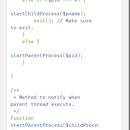
startChildProcess
(
$pname
);

        exit(); 
// Make sure 
to exit.

}

    else {

startParentProcess
(
$pid
);

    }

}

/**

 * Method to notify when 
parent thread execute.

function 
startParentProcess
(
$childProcessID
)