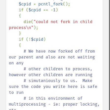
$cpid 
= 
pcntl_fork
();

    if (
$cpid 
== -
1
)

    {

      die(
"could not fork in child 
process\n"
);

    }

    if (!
$cpid
)

    {

# We have now forked off from 
our parent and also are not waiting 
on any

      # other children to process, 
however other children are running

      # simutaniously to us.  Make 
sure the code you write here is safe 
to run

      # in this environment of 
multiprocessing - ie: proper locking, 