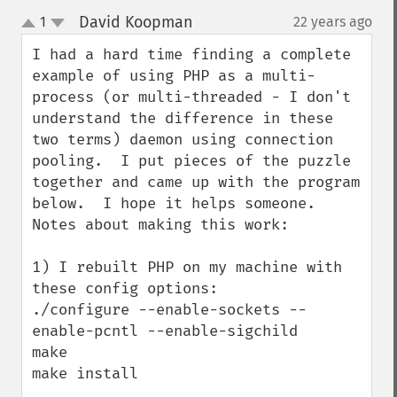
David Koopman
1
22 years ago
¶
up
down
I had a hard time finding a complete 
example of using PHP as a multi-
process (or multi-threaded - I don't 
understand the difference in these 
two terms) daemon using connection 
pooling.  I put pieces of the puzzle 
together and came up with the program 
below.  I hope it helps someone.  
Notes about making this work:

1) I rebuilt PHP on my machine with 
these config options:

./configure --enable-sockets --
enable-pcntl --enable-sigchild

make

make install
