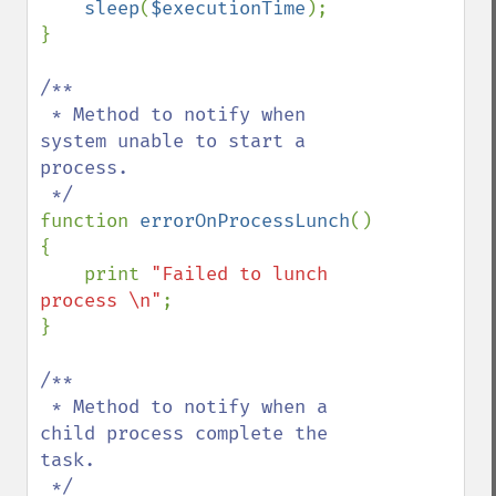
sleep
(
$executionTime
);

}

/**

 * Method to notify when 
system unable to start a 
process.

function 
errorOnProcessLunch
() 
{

    print 
"Failed to lunch 
process \n"
;

}

/**

 * Method to notify when a 
child process complete the 
task.
