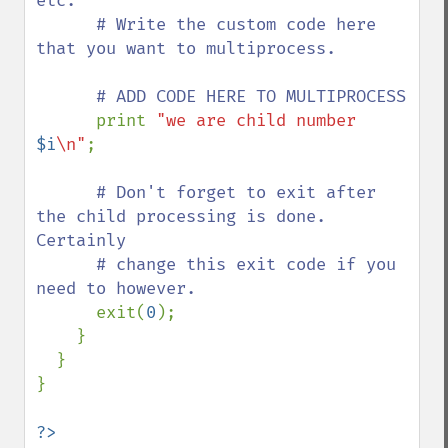
etc.

      # Write the custom code here 
that you want to multiprocess.

      # ADD CODE HERE TO MULTIPROCESS

print 
"we are child number 
$i
\n"
;

# Don't forget to exit after 
the child processing is done.  
Certainly

      # change this exit code if you 
need to however.

exit(
0
);

    }

  }

}

?>