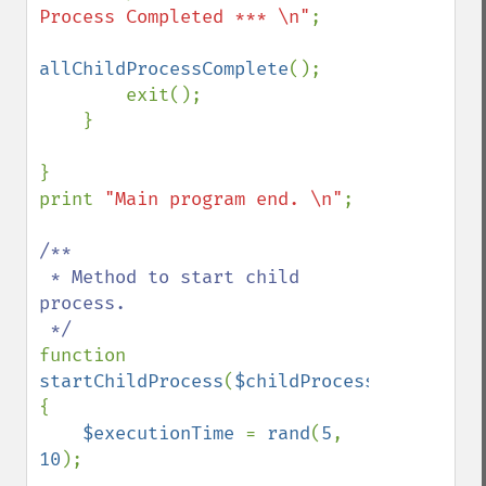
Process Completed *** \n"
;

allChildProcessComplete
();

        exit();

    }

}

print 
"Main program end. \n"
;

/**

 * Method to start child 
process.

function 
startChildProcess
(
$childProcessName
) 
{

$executionTime 
= 
rand
(
5
, 
10
);
