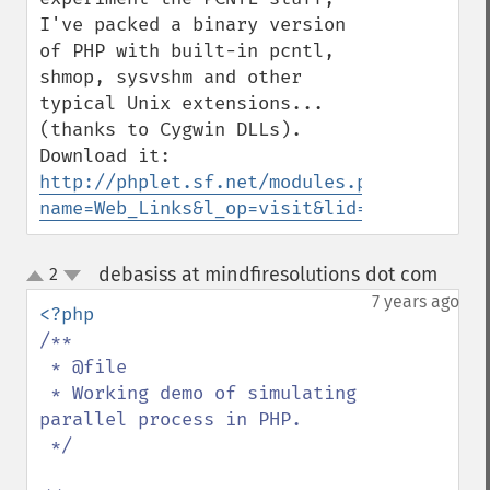
I've packed a binary version 
of PHP with built-in pcntl, 
shmop, sysvshm and other 
typical Unix extensions... 
(thanks to Cygwin DLLs).

Download it: 
http://phplet.sf.net/modules.php?
name=Web_Links&l_op=visit&lid=4
debasiss at mindfiresolutions dot com
2
¶
up
down
7 years ago
/**

 * @file

 * Working demo of simulating 
parallel process in PHP.

 */
