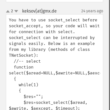
keksov[at]gmx.de
2
24 years ago
¶
up
down
You have to use socket_select before 
socket_accept, so your code will wait 
for connection with select. 
socket_select can be interrupted by 
signals easily. Below is an example 
from my library (methods of class 
TNetSocket):

  //-- select

  function 
select($aread=NULL,$awrite=NULL,$aexcept=
  {

    while(1)

    {

      $res="";

      $res=socket_select($aread, 
$awrite, $aexcept, $timeout);
