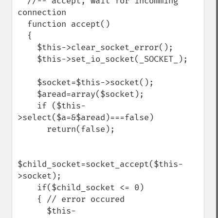
  //-- accept, wait for incomming 
connection

  function accept()

  {

    $this->clear_socket_error();

    $this->set_io_socket(_SOCKET_);

    $socket=$this->socket();

    $aread=array($socket);

    if ($this-
>select($a=&$aread)===false)

      return(false);

$child_socket=socket_accept($this-
>socket);

    if($child_socket <= 0)

    { // error occured

      $this-