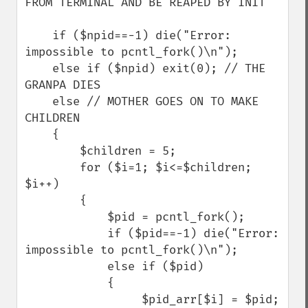
FROM TERMINAL AND BE REAPED BY INIT

    if ($npid==-1) die("Error: 
impossible to pcntl_fork()\n");

    else if ($npid) exit(0); // THE 
GRANPA DIES

    else // MOTHER GOES ON TO MAKE 
CHILDREN

    {

        $children = 5;

        for ($i=1; $i<=$children; 
$i++)

        {

            $pid = pcntl_fork();

            if ($pid==-1) die("Error: 
impossible to pcntl_fork()\n");

            else if ($pid)

            {

                 $pid_arr[$i] = $pid;
