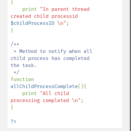
{

    print 
"In parent thread 
created child processid 
$childProcessID
 \n"
;

}

/**

 * Method to notify when all 
child process has completed 
the task.

function 
allChildProcessComplete
(){

    print 
"All child 
processing completed \n"
;

}

?>