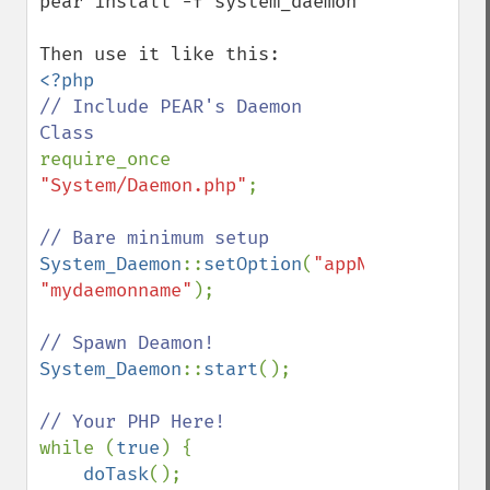
pear install -f system_daemon

// Include PEAR's Daemon 
require_once 
"System/Daemon.php"
;

System_Daemon
::
setOption
(
"appName"
, 
"mydaemonname"
);

System_Daemon
::
start
();

while (
true
) {

doTask
();
