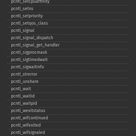
pcntl_​setcpuaffinity
pcntl_​setns
pcntl_​setpriority
pcntl_​setqos_​class
pcntl_​signal
pcntl_​signal_​dispatch
pcntl_​signal_​get_​handler
pcntl_​sigprocmask
pcntl_​sigtimedwait
pcntl_​sigwaitinfo
pcntl_​strerror
pcntl_​unshare
pcntl_​wait
pcntl_​waitid
pcntl_​waitpid
pcntl_​wexitstatus
pcntl_​wifcontinued
pcntl_​wifexited
pcntl_​wifsignaled