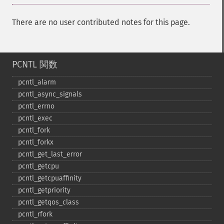
There are no user contributed notes for this page.
PCNTL 関数
pcntl_​alarm
pcntl_​async_​signals
pcntl_​errno
pcntl_​exec
pcntl_​fork
pcntl_​forkx
pcntl_​get_​last_​error
pcntl_​getcpu
pcntl_​getcpuaffinity
pcntl_​getpriority
pcntl_​getqos_​class
pcntl_​rfork