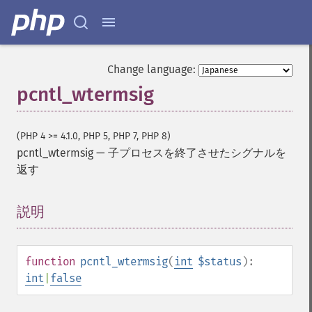
Change language:
pcntl_wtermsig
(PHP 4 >= 4.1.0, PHP 5, PHP 7, PHP 8)
pcntl_wtermsig
—
子プロセスを終了させたシグナルを
返す
説明
¶
function
pcntl_wtermsig
(
int
$status
):
int
|
false