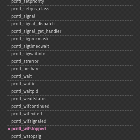
pcntl_​setpriority
pcntl_​setqos_​class
pcntl_​signal
pcntl_​signal_​dispatch
pcntl_​signal_​get_​handler
pcntl_​sigprocmask
pcntl_​sigtimedwait
pcntl_​sigwaitinfo
pcntl_​strerror
pcntl_​unshare
pcntl_​wait
pcntl_​waitid
pcntl_​waitpid
pcntl_​wexitstatus
pcntl_​wifcontinued
pcntl_​wifexited
pcntl_​wifsignaled
pcntl_​wifstopped
pcntl_​wstopsig