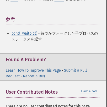
参考
¶
pcntl_waitpid()
- 待つかフォークした子プロセスの
ステータスを返す
Found A Problem?
Learn How To Improve This Page
•
Submit a Pull
Request
•
Report a Bug
＋
User Contributed Notes
add a note
There are no user contributed notes for this page.