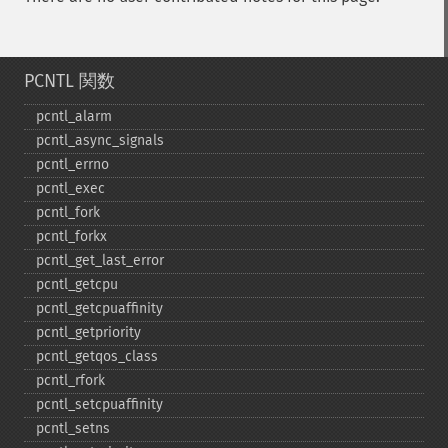
PCNTL 関数
pcntl_​alarm
pcntl_​async_​signals
pcntl_​errno
pcntl_​exec
pcntl_​fork
pcntl_​forkx
pcntl_​get_​last_​error
pcntl_​getcpu
pcntl_​getcpuaffinity
pcntl_​getpriority
pcntl_​getqos_​class
pcntl_​rfork
pcntl_​setcpuaffinity
pcntl_​setns