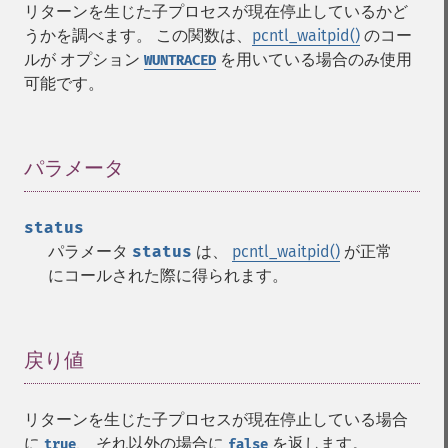
リターンを生じた子プロセスが現在停止しているかど
うかを調べます。 この関数は、
pcntl_waitpid()
のコー
ルが オプション
を用いている場合のみ使用
WUNTRACED
可能です。
パラメータ
¶
status
パラメータ
status
は、
pcntl_waitpid()
が正常
にコールされた際に得られます。
戻り値
¶
リターンを生じた子プロセスが現在停止している場合
に
、 それ以外の場合に
を返します。
true
false