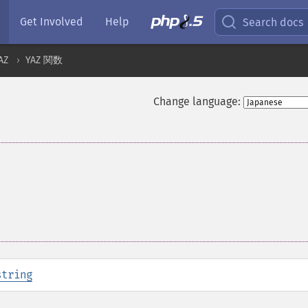
Get Involved
Help
Search docs
AZ
YAZ 関数
Change language:
string