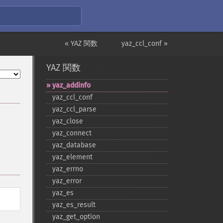
« YAZ 関数
yaz_ccl_conf »
YAZ 関数
yaz_​addinfo
yaz_​ccl_​conf
yaz_​ccl_​parse
yaz_​close
yaz_​connect
yaz_​database
yaz_​element
yaz_​errno
yaz_​error
yaz_​es
yaz_​es_​result
yaz_​get_​option