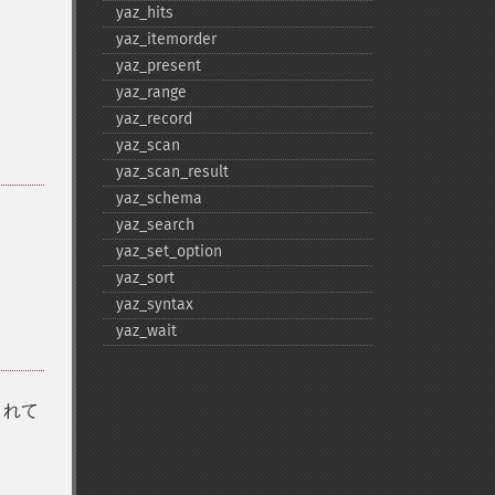
yaz_​hits
yaz_​itemorder
yaz_​present
yaz_​range
yaz_​record
yaz_​scan
yaz_​scan_​result
yaz_​schema
yaz_​search
yaz_​set_​option
yaz_​sort
yaz_​syntax
yaz_​wait
されて