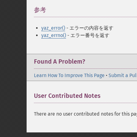
参考
¶
yaz_error()
- エラーの内容を返す
yaz_errno()
- エラー番号を返す
Found A Problem?
Learn How To Improve This Page
•
Submit a Pul
User Contributed Notes
There are no user contributed notes for this pa