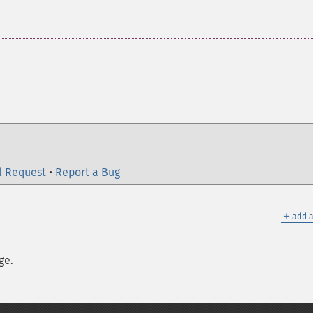
l Request
•
Report a Bug
＋
add a
ge.