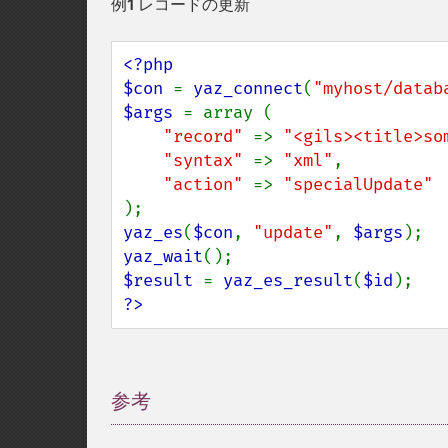
例1 レコードの更新
<?php

$con 
= 
yaz_connect
(
"myhost/datab
$args 
= array (

"record" 
=> 
"<gils><title>so
"syntax" 
=> 
"xml"
,

"action" 
=> 
yaz_es
(
$con
, 
"update"
, 
$args
yaz_wait
$result 
= 
yaz_es_result
(
$id
?>
参考
¶