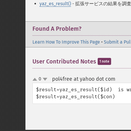
yaz_es_result()
- 拡張サービスの結果を調
Found A Problem?
Learn How To Improve This Page
•
Submit a Pul
User Contributed Notes
1 note
pol4free at yahoo dot com
0
¶
up
down
$result=yaz_es_result($id)  is wr
$result=yaz_es_result($con)