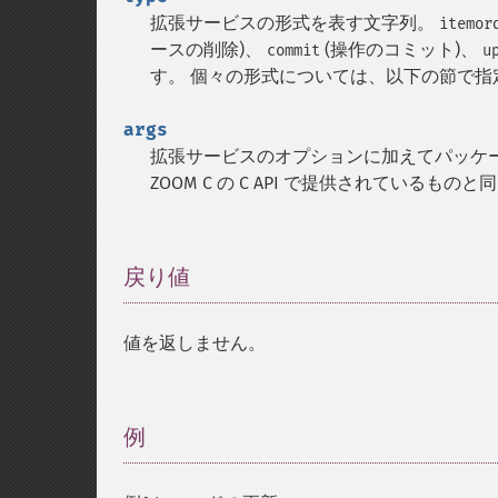
拡張サービスの形式を表す文字列。
itemor
ースの削除)、
(操作のコミット)、
commit
u
す。 個々の形式については、以下の節で指
args
拡張サービスのオプションに加えてパッケ
ZOOM C の C API で提供されているものと
戻り値
¶
値を返しません。
例
¶