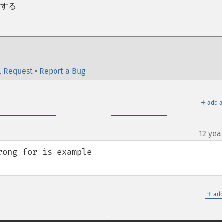
査する
l Request
•
Report a Bug
＋
add a
12 yea
ong for is example 

＋
add