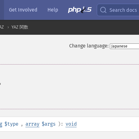
Get Involved
Help
Search docs
AZ
YAZ 関数
Change language:
る
g
$type
,
array
$args
):
void