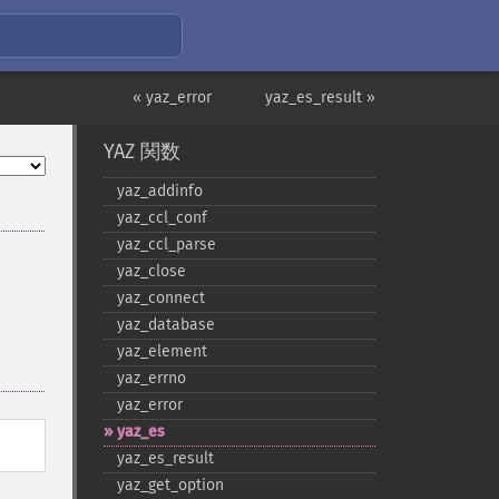
« yaz_error
yaz_es_result »
YAZ 関数
yaz_​addinfo
yaz_​ccl_​conf
yaz_​ccl_​parse
yaz_​close
yaz_​connect
yaz_​database
yaz_​element
yaz_​errno
yaz_​error
yaz_​es
yaz_​es_​result
yaz_​get_​option