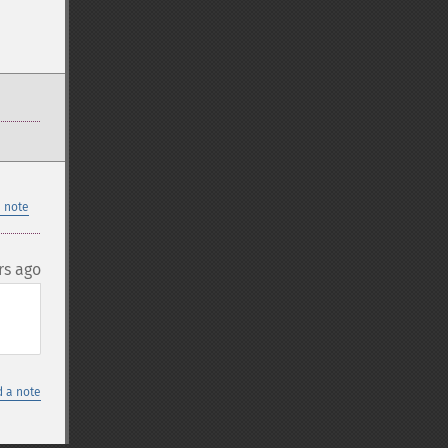
 note
rs ago
 a note