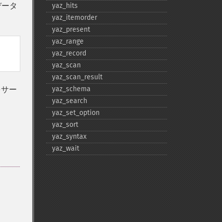
データ
yaz_​hits
yaz_​itemorder
yaz_​present
yaz_​range
yaz_​record
yaz_​scan
yaz_​scan_​result
をサー
yaz_​schema
yaz_​search
yaz_​set_​option
yaz_​sort
yaz_​syntax
yaz_​wait