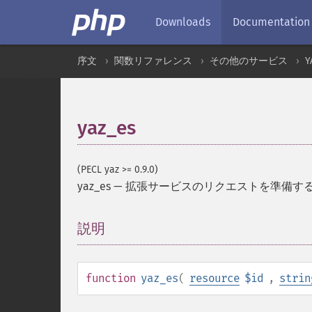
Downloads
Documentation
序文
関数リファレンス
その他のサービス
Y
yaz_es
(PECL yaz >= 0.9.0)
yaz_es
—
拡張サービスのリクエストを準備す
説明
¶
function
yaz_es
(
resource
$id
,
strin