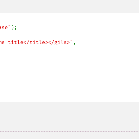
ase"
me title</title></gils>"
,
