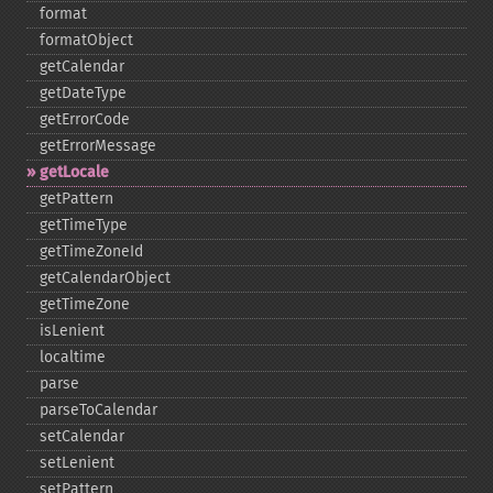
format
formatObject
getCalendar
getDateType
getErrorCode
getErrorMessage
getLocale
getPattern
getTimeType
getTimeZoneId
getCalendarObject
getTimeZone
isLenient
localtime
parse
parseToCalendar
setCalendar
setLenient
setPattern