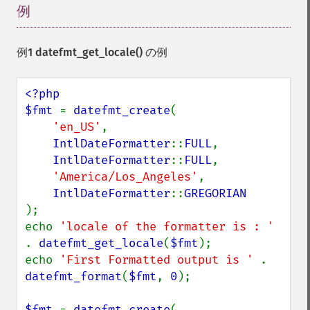
例
¶
例1
datefmt_get_locale()
の例
<?php

$fmt 
= 
datefmt_create
(

'en_US'
,

IntlDateFormatter
::
FULL
,

IntlDateFormatter
::
FULL
,

'America/Los_Angeles'
,

IntlDateFormatter
::
);

echo 
'locale of the formatter is : ' 
. 
datefmt_get_locale
(
$fmt
);

echo 
'First Formatted output is ' 
. 
datefmt_format
(
$fmt
, 
0
);

$fmt 
= 
datefmt_create
(
