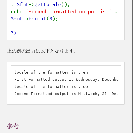
. 
$fmt
->
getLocale
();

echo 
'Second Formatted output is ' 
. 
$fmt
->
format
(
0
);

?>
上の例の出力は以下となります。
locale of the formatter is : en

First Formatted output is Wednesday, December 31, 
locale of the formatter is : de

Second Formatted output is Mittwoch, 31. Dezember 
参考
¶