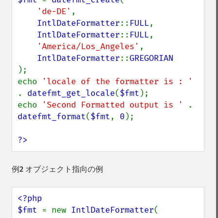
'de-DE'
,

IntlDateFormatter
::
FULL
,

IntlDateFormatter
::
FULL
,

'America/Los_Angeles'
,

IntlDateFormatter
::
);

echo 
'locale of the formatter is : ' 
. 
datefmt_get_locale
(
$fmt
);

echo 
'Second Formatted output is ' 
. 
datefmt_format
(
$fmt
, 
0
);

?>
例2 オブジェクト指向の例
<?php

$fmt 
= new 
IntlDateFormatter
(
