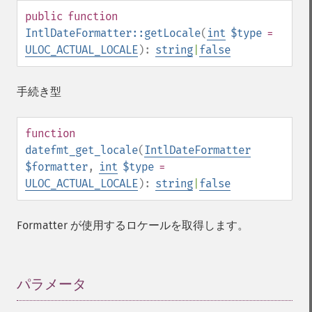
public
function
IntlDateFormatter::getLocale
(
int
$type
=
ULOC_ACTUAL_LOCALE
):
string
|
false
手続き型
function
datefmt_get_locale
(
IntlDateFormatter
$formatter
,
int
$type
=
ULOC_ACTUAL_LOCALE
):
string
|
false
Formatter が使用するロケールを取得します。
パラメータ
¶