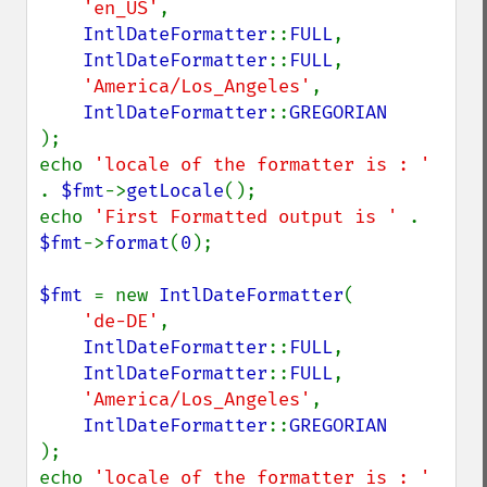
'en_US'
,

IntlDateFormatter
::
FULL
,

IntlDateFormatter
::
FULL
,

'America/Los_Angeles'
,

IntlDateFormatter
::
);

echo 
'locale of the formatter is : ' 
. 
$fmt
->
getLocale
();

echo 
'First Formatted output is ' 
. 
$fmt
->
format
(
0
);

$fmt 
= new 
IntlDateFormatter
(

'de-DE'
,

IntlDateFormatter
::
FULL
,

IntlDateFormatter
::
FULL
,

'America/Los_Angeles'
,

IntlDateFormatter
::
);

echo 
'locale of the formatter is : ' 