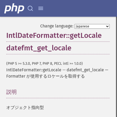
Change language:
IntlDateFormatter::getLocale
datefmt_get_locale
(PHP 5 >= 5.3.0, PHP 7, PHP 8, PECL intl >= 1.0.0)
IntlDateFormatter::getLocale
--
datefmt_get_locale
—
Formatter が使用するロケールを取得する
説明
¶
オブジェクト指向型