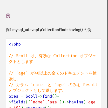
例
¶
例1
mysql_xdevapi\CollectionFind::having()
の例
<?php

// $coll は、有効な Collection オブジェ
クトとします

// 'age' が40以上の全てのドキュメントを検
索し、

// カラム 'name' と 'age' のみを Result 
$res 
= 
$coll
->
find
()-
>
fields
([
'name'
,
'age'
])->
having
(
'age 
> 40'
)->
execute
();
