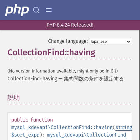
PHP 8.4.24 Released!
Change language:
CollectionFind::having
(No version information available, might only be in Git)
CollectionFind::having
—
集約関数の条件を設定する
説明
¶
public
function
mysql_xdevapi\CollectionFind::having
(
string
$sort_expr
):
mysql_xdevapi\CollectionFind