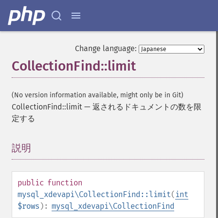
Change language:
CollectionFind::limit
(No version information available, might only be in Git)
CollectionFind::limit
—
返されるドキュメントの数を限
定する
説明
¶
public
function
mysql_xdevapi\CollectionFind::limit
(
int
$rows
):
mysql_xdevapi\CollectionFind