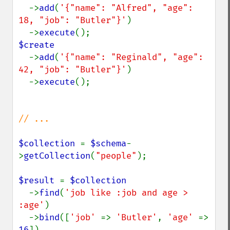
->
add
(
'{"name": "Alfred", "age": 
18, "job": "Butler"}'
)

  ->
execute
$create

->
add
(
'{"name": "Reginald", "age": 
42, "job": "Butler"}'
)

  ->
execute
();

// ...

$collection 
= 
$schema
-
>
getCollection
(
"people"
);

$result 
= 
$collection

->
find
(
'job like :job and age > 
:age'
)

  ->
bind
([
'job' 
=> 
'Butler'
, 
'age' 
=> 
16
])
