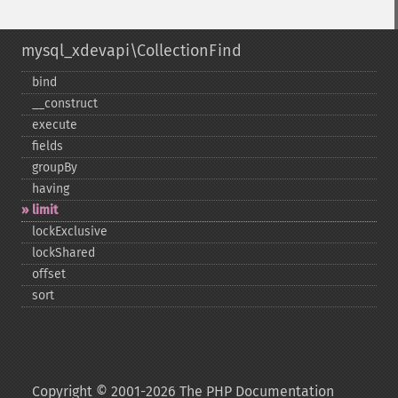
mysql_xdevapi\CollectionFind
bind
_​_​construct
execute
fields
groupBy
having
limit
lockExclusive
lockShared
offset
sort
Copyright © 2001-2026 The PHP Documentation