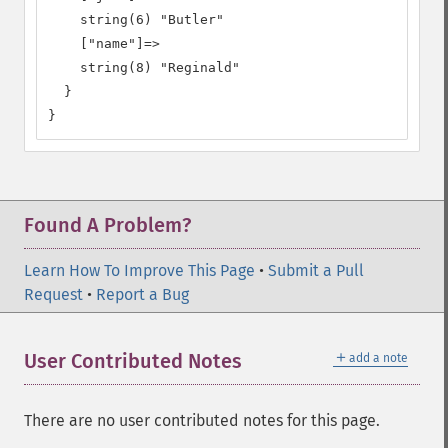
    string(6) "Butler"

    ["name"]=>

    string(8) "Reginald"

  }

}
Found A Problem?
Learn How To Improve This Page
•
Submit a Pull
Request
•
Report a Bug
＋
User Contributed Notes
add a note
There are no user contributed notes for this page.