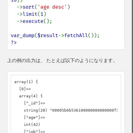
  ->
sort
(
'age desc'
)

  ->
limit
(
1
)

  ->
execute
();

var_dump
(
$result
->
fetchAll
?>
上の例の出力は、 たとえば以下のようになります。
array(1) {

  [0]=>

  array(4) {

    ["_id"]=>

    string(28) "00005b6b536100000000000000f3"

    ["age"]=>

    int(42)

    ["job"]=>
