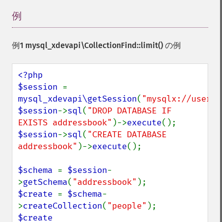
例
¶
例1
mysql_xdevapi\CollectionFind::limit()
の例
<?php

$session 
= 
mysql_xdevapi\getSession
(
"mysqlx://user:p
$session
->
sql
(
"DROP DATABASE IF 
EXISTS addressbook"
)->
execute
$session
->
sql
(
"CREATE DATABASE 
addressbook"
)->
execute
();

$schema 
= 
$session
-
>
getSchema
(
"addressbook"
$create 
= 
$schema
-
>
createCollection
(
"people"
$create
