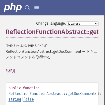
Change language:
ReflectionFunctionAbstract::ge
(PHP 5 >= 5.1.0, PHP 7, PHP 8)
ReflectionFunctionAbstract::getDocComment
—
ドキュ
メントコメントを取得する
説明
¶
public
function
ReflectionFunctionAbstract::getDocComment
():
string
|
false