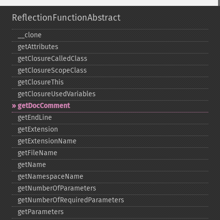
ReflectionFunctionAbstract
_​_​clone
getAttributes
getClosureCalledClass
getClosureScopeClass
getClosureThis
getClosureUsedVariables
getDocComment
getEndLine
getExtension
getExtensionName
getFileName
getName
getNamespaceName
getNumberOfParameters
getNumberOfRequiredParameters
getParameters