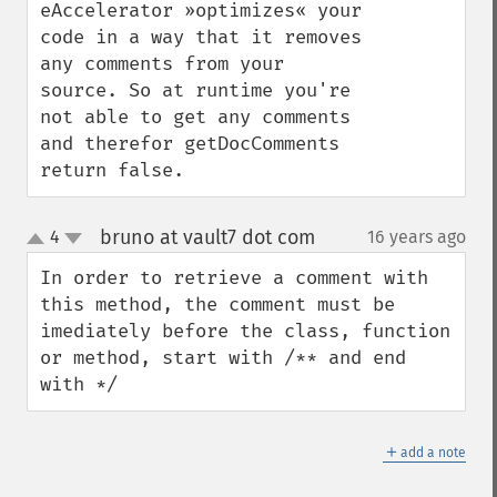
eAccelerator »optimizes« your 
code in a way that it removes 
any comments from your 
source. So at runtime you're 
not able to get any comments 
and therefor getDocComments 
return false.
bruno at vault7 dot com
4
16 years ago
¶
up
down
In order to retrieve a comment with 
this method, the comment must be 
imediately before the class, function 
or method, start with /** and end 
with */
＋
add a note