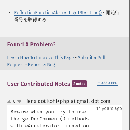
ReflectionFunctionAbstract::getStartLine()
- 開始行
番号を取得する
Found A Problem?
Learn How To Improve This Page
•
Submit a Pull
Request
•
Report a Bug
＋
User Contributed Notes
add a note
2 notes
jens dot kohl+php at gmail dot com
8
¶
up
down
14 years ago
Beware when you try to use 
the getDocComment() methods 
with eAccelerator turned on. 