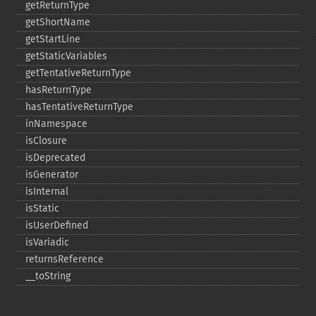
getReturnType
getShortName
getStartLine
getStaticVariables
getTentativeReturnType
hasReturnType
hasTentativeReturnType
inNamespace
isClosure
isDeprecated
isGenerator
isInternal
isStatic
isUserDefined
isVariadic
returnsReference
_​_​toString