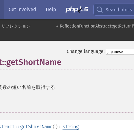
Get Involved
Help
Search docs
リフレクション
« ReflectionFunctionAbstract::getReturn
Change language:
ct::getShortName
関数の短い名前を取得する
stract::getShortName
():
string