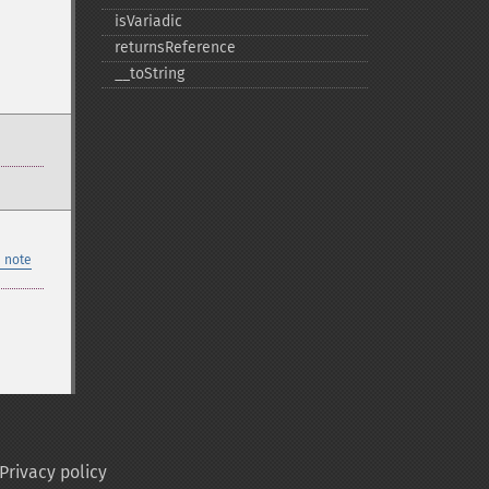
isVariadic
returnsReference
_​_​toString
 note
Privacy policy