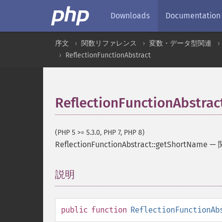
Downloads
Documentation
序文
関数リファレンス
変数・データ型関連
ReflectionFunctionAbstract
ReflectionFunctionAbstra
(PHP 5 >= 5.3.0, PHP 7, PHP 8)
ReflectionFunctionAbstract::getShortName
—
説明
¶
public
function
ReflectionFunctionAb