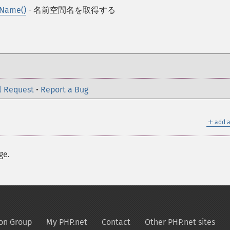
eName()
- 名前空間名を取得する
l Request
•
Report a Bug
＋
add a
ge.
on Group
My PHP.net
Contact
Other PHP.net sites