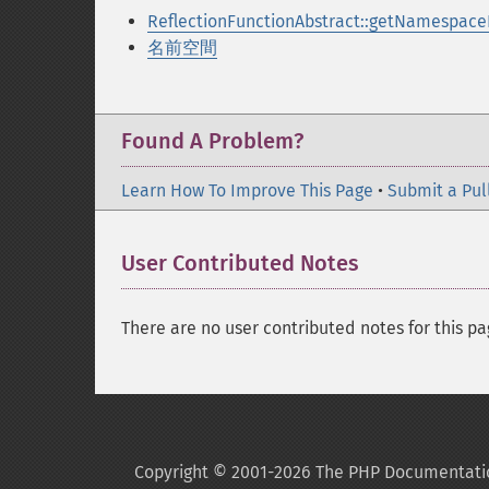
ReflectionFunctionAbstract::getNamespac
名前空間
Found A Problem?
Learn How To Improve This Page
•
Submit a Pul
User Contributed Notes
There are no user contributed notes for this pa
Copyright © 2001-2026 The PHP Documentati