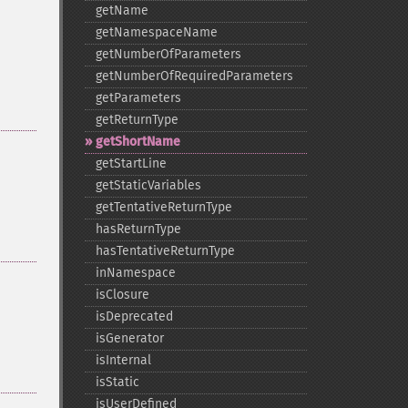
getName
getNamespaceName
getNumberOfParameters
getNumberOfRequiredParameters
getParameters
getReturnType
getShortName
getStartLine
getStaticVariables
getTentativeReturnType
hasReturnType
hasTentativeReturnType
inNamespace
isClosure
isDeprecated
isGenerator
isInternal
isStatic
isUserDefined