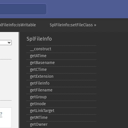
lFileInfo::isWritable
SplFileInfo::setFileClass »
SplFileInfo
_​_​construct
getATime
getBasename
getCTime
getExtension
getFileInfo
getFilename
getGroup
getInode
getLinkTarget
?
getMTime
getOwner