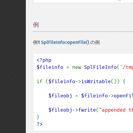
例
¶
例1
SplFileInfo::openFile()
の例
<?php

$fileinfo 
= new 
SplFileInfo
(
'/tm
if (
$fileinfo
->
isWritable
()) {

$fileobj 
= 
$fileinfo
->
openFi
$fileobj
->
fwrite
(
"appended t
?>