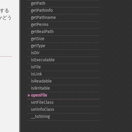
getPath
する
getPathInfo
かどう
getPathname
getPerms
getRealPath
getSize
getType
isDir
isExecutable
isFile
。
isLink
isReadable
isWritable
openFile
setFileClass
setInfoClass
_​_​toString