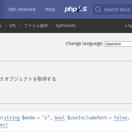
Get Involved
Help
Search docs
ル
SPL
ファイル操作
SplFileInfo
« Sp
Change language:
bject オブジェクトを取得する
e
(
string
$mode
= "r"
,
bool
$useIncludePath
=
false
,
ect