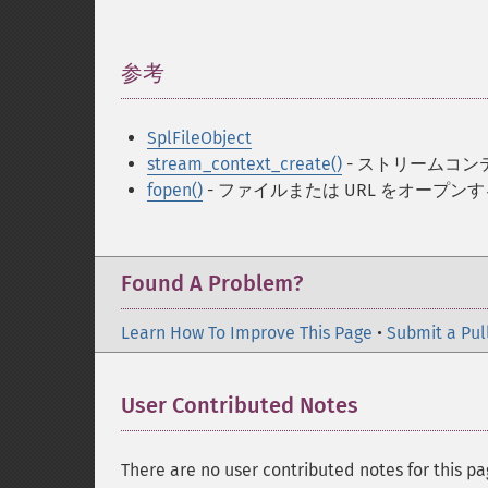
参考
¶
SplFileObject
stream_context_create()
- ストリームコ
fopen()
- ファイルまたは URL をオープンす
Found A Problem?
Learn How To Improve This Page
•
Submit a Pul
User Contributed Notes
There are no user contributed notes for this pa