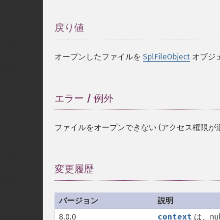
戻り値
¶
オープンしたファイルを
SplFileObject
オブジ
エラー / 例外
¶
ファイルをオープンできない (アクセス権限が
変更履歴
¶
バージョン
説明
8.0.0
context
は、nu