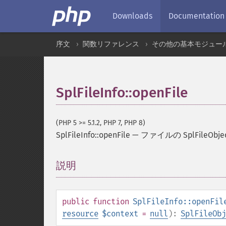
Downloads
Documentation
序文
関数リファレンス
その他の基本モジュー
SplFileInfo::openFile
(PHP 5 >= 5.1.2, PHP 7, PHP 8)
SplFileInfo::openFile
—
ファイルの SplFileO
説明
¶
public
function
SplFileInfo::openFil
resource
$context
=
null
):
SplFileObj