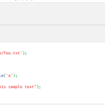
p/foo.txt'
);

le
(
'a'
);

his sample text"
);
