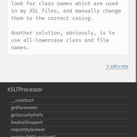
look for class names which are used 
in my XSL files, and manually change 
them to the correct casing.

Another solution, obviously, is to 
use all-lowercase class and file 
names.
＋
add a note
XSLTProcessor
_​_​construct
getParameter
getSecurityPrefs
hasExsltSupport
importStylesheet