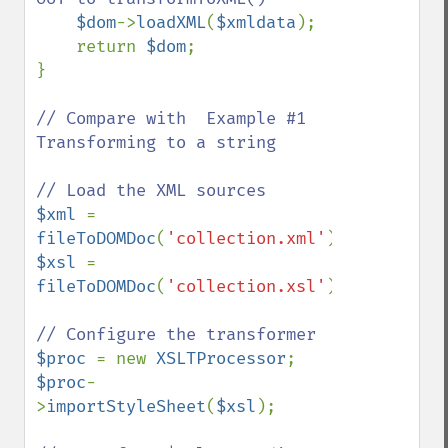
$dom
->
loadXML
(
$xmldata
);

    return 
$dom
;

}

// Compare with  Example #1 
Transforming to a string

$xml 
= 
fileToDOMDoc
(
'collection.xml'
$xsl 
= 
fileToDOMDoc
(
'collection.xsl'
);

$proc 
= new 
XSLTProcessor
$proc
-
>
importStyleSheet
(
$xsl
); 
