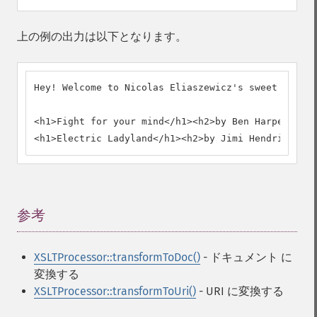
上の例の出力は以下となります。
Hey! Welcome to Nicolas Eliaszewicz's sweet CD col
<h1>Fight for your mind</h1><h2>by Ben Harper - 19
<h1>Electric Ladyland</h1><h2>by Jimi Hendrix - 19
参考
¶
XSLTProcessor::transformToDoc()
- ドキュメント に
変換する
XSLTProcessor::transformToUri()
- URI に変換する