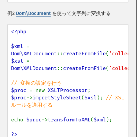
例2
Dom\Document
を使って文字列に変換する
<?php

$xml 
= 
Dom\XMLDocument
::
createFromFile
(
'collecti
$xsl 
= 
Dom\XMLDocument
::
createFromFile
(
'collecti
$proc 
= new 
XSLTProcessor
$proc
->
importStyleSheet
(
$xsl
); 
// XSL 
ルールを適用する

echo 
$proc
->
transformToXML
(
$xml
);

?>