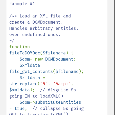
Example #1  

/** Load an XML file and 
create a DOMDocument.

Handles arbitrary entities, 
even undefined ones.

function 
fileToDOMDoc
(
$filename
) {

$dom
= new 
DOMDocument
;

$xmldata 
= 
file_get_contents
(
$filename
);

$xmldata 
= 
str_replace
(
"&"
, 
"&amp;"
, 
$xmldata
);  
// disguise &s 
going IN to loadXML()

$dom
->
substituteEntities 
= 
true
;  
// collapse &s going 
OUT to transformToXML()
