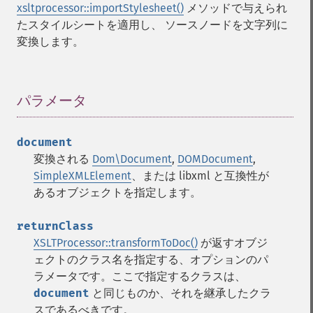
xsltprocessor::importStylesheet()
メソッドで与えられ
たスタイルシートを適用し、 ソースノードを文字列に
変換します。
パラメータ
¶
document
変換される
Dom\Document
,
DOMDocument
,
SimpleXMLElement
、または libxml と互換性が
あるオブジェクトを指定します。
returnClass
XSLTProcessor::transformToDoc()
が返すオブジ
ェクトのクラス名を指定する、オプションのパ
ラメータです。ここで指定するクラスは、
document
と同じものか、それを継承したクラ
スであるべきです。