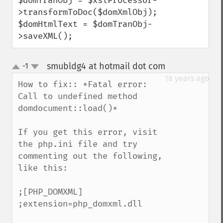
$domTranObj = $xslProcessor-
>transformToDoc($domXmlObj);

$domHtmlText = $domTranObj-
>saveXML();
smubldg4 at hotmail dot com
-1
¶
up
down
18 years ago
How to fix:: *Fatal error: 
Call to undefined method 
domdocument::load()*

If you get this error, visit 
the php.ini file and try 
commenting out the following, 
like this:

;[PHP_DOMXML]

;extension=php_domxml.dll
