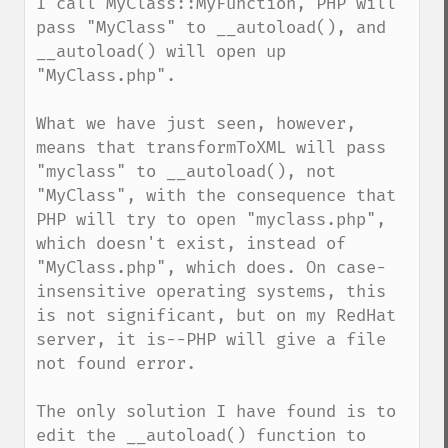
I call MyClass::MyFunction, PHP will 
pass "MyClass" to __autoload(), and 
__autoload() will open up 
"MyClass.php".

What we have just seen, however, 
means that transformToXML will pass 
"myclass" to __autoload(), not 
"MyClass", with the consequence that 
PHP will try to open "myclass.php", 
which doesn't exist, instead of 
"MyClass.php", which does. On case-
insensitive operating systems, this 
is not significant, but on my RedHat 
server, it is--PHP will give a file 
not found error.

The only solution I have found is to 
edit the __autoload() function to 