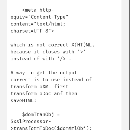
    <meta http-
equiv="Content-Type" 
content="text/html; 
charset=UTF-8">

which is not correct X(HT)ML, 
because it closes with '>' 
instead of with '/>'.

A way to get the output 
correct is to use instead of 
transformToXML first 
transformToDoc anf then 
saveHTML:

    $domTranObj = 
$xslProcessor-
>transformToDoc($domXmlObj);
