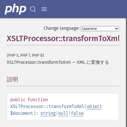
Change language:
XSLTProcessor::transformToXml
(PHP 5, PHP 7, PHP 8)
XSLTProcessor::transformToXml
—
XML に変換する
説明
¶
public
function
XSLTProcessor::transformToXml
(
object
$document
):
string
|
null
|
false