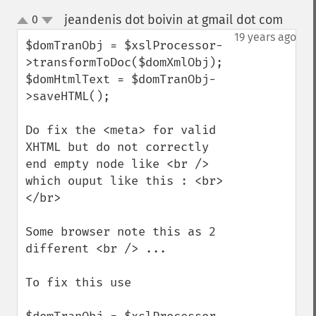
jeandenis dot boivin at gmail dot com
0
¶
up
down
19 years ago
$domTranObj = $xslProcessor-
>transformToDoc($domXmlObj);

$domHtmlText = $domTranObj-
>saveHTML();

Do fix the <meta> for valid 
XHTML but do not correctly 
end empty node like <br /> 
which ouput like this : <br>
</br>

Some browser note this as 2 
different <br /> ...

To fix this use 
