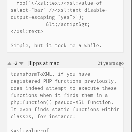
  foo('</xsl:text><xsl:value-of 
select="bar" /><xsl:text disable-
output-escaping="yes">');

            &lt;/script&gt;
</xsl:text>

Simple, but it took me a while.
jlipps at mac
-2
21 years ago
¶
up
down
transformToXML, if you have 
registered PHP functions previously, 
does indeed attempt to execute these 
functions when it finds them in a 
php:function() pseudo-XSL function. 
It even finds static functions within 
classes, for instance:

<xsl:value-of 