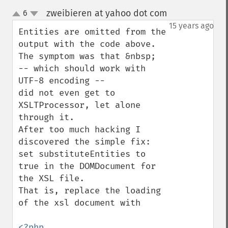
zweibieren at yahoo dot com
6
¶
up
down
15 years ago
Entities are omitted from the 
output with the code above.  

The symptom was that &nbsp; 

-- which should work with 
UTF-8 encoding -- 

did not even get to 
XSLTProcessor, let alone 
through it.

After too much hacking I 
discovered the simple fix:

set substituteEntities to 
true in the DOMDocument for 
the XSL file.

That is, replace the loading 
of the xsl document with

<?php
