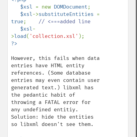
   $xsl 
= new 
DOMDocument
;

$xsl
->
substituteEntities 
= 
true
;    
// <===added line

$xsl
-
>
load
(
'collection.xsl'
However, this fails when data 
entries have HTML entity 
references. (Some database 
entries may even contain user 
generated text.) libxml has 
the pedantic habit of 
throwing a FATAL error for 
any undefined entitiy. 
Solution: hide the entities 
so libxml doesn't see them.
