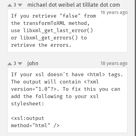
michael dot weibel at tilllate dot com
3
¶
up
down
16 years ago
If you retrieve "false" from 
the transformToXML method, 
use libxml_get_last_error() 
or libxml_get_errors() to 
retrieve the errors.
john
3
18 years ago
¶
up
down
If your xsl doesn't have <html> tags. 
The output will contain <?xml 
version="1.0"?>. To fix this you can 
add the following to your xsl 
stylesheet:

<xsl:output

method="html" />