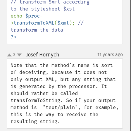
// transform $xml according 
echo 
$proc
-
>
transformToXML
(
$xml
); 
// 
?>
Josef Hornych
3
11 years ago
¶
up
down
Note that the method's name is sort 
of deceiving, because it does not 
only output XML, but any string that 
is generated by the processor. It 
should rather be called 
transformToString. So if your output 
method is  "text/plain", for example, 
this is the way to receive the 
resulting string.