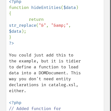
function 
hideEntities
(
$data
) 
{ 

        return 
str_replace
(
"&"
, 
"&amp;"
, 
$data
); 

You could just add this to 
the example, but it is tidier 
to define a function to load 
data into a DOMDocument. This 
way you don't need entity 
declarations in catalog.xsl, 
either.

// Added function for  