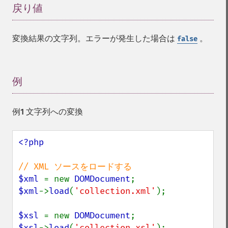
戻り値
¶
変換結果の文字列。エラーが発生した場合は
。
false
例
¶
例1 文字列への変換
<?php

$xml 
= new 
DOMDocument
$xml
->
load
(
'collection.xml'
);

$xsl 
= new 
DOMDocument
$xsl
->
load
(
'collection.xsl'
);
