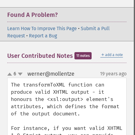
Found A Problem?
Learn How To Improve This Page
•
Submit a Pull
Request
•
Report a Bug
＋
User Contributed Notes
add a note
11 notes
werner@mollentze
6
19 years ago
¶
up
down
The transformToXML function can 
produce valid XHTML output - it 
honours the <xsl:output> element's 
attributes, which defines the format 
of the output document.

For instance, if you want valid XHTML 