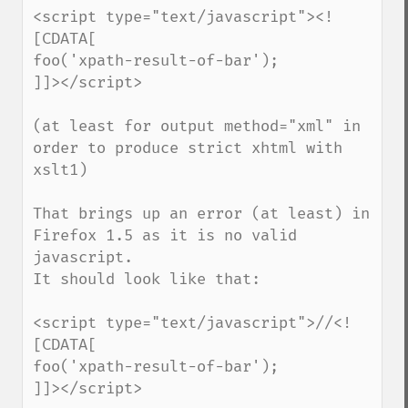
<script type="text/javascript"><!
[CDATA[

foo('xpath-result-of-bar');

]]></script>

(at least for output method="xml" in 
order to produce strict xhtml with 
xslt1)

That brings up an error (at least) in 
Firefox 1.5 as it is no valid 
javascript.

It should look like that:

<script type="text/javascript">//<!
[CDATA[

foo('xpath-result-of-bar');

]]></script>
