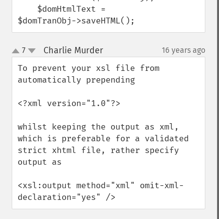
    $domHtmlText = 
$domTranObj->saveHTML();
Charlie Murder
7
16 years ago
¶
up
down
To prevent your xsl file from 
automatically prepending 

<?xml version="1.0"?> 

whilst keeping the output as xml, 
which is preferable for a validated 
strict xhtml file, rather specify 
output as 

<xsl:output method="xml" omit-xml-
declaration="yes" />