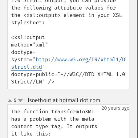
1.0 Strict output, you can provide 
the following attribute values for 
the <xsl:output> element in your XSL 
stylesheet:

<xsl:output 

method="xml" 

doctype-
system="
http://www.w3.org/TR/xhtml1/DTD/x
strict.dtd
"  

doctype-public="-//W3C//DTD XHTML 1.0 
Strict//EN" />
lsoethout at hotmail dot com
5
¶
up
down
20 years ago
The function transformToXML 
has a problem with the meta 
content type tag. It outputs 
it like this:
