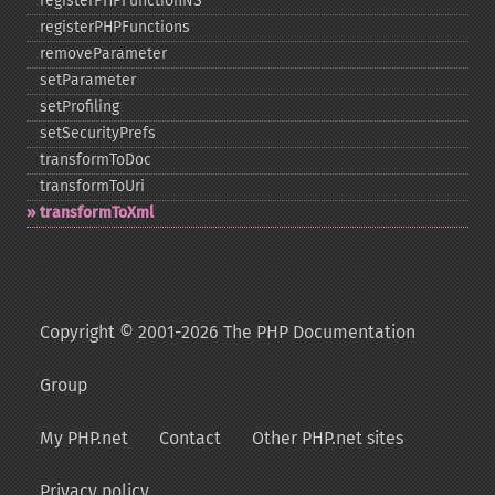
registerPHPFunctionNS
registerPHPFunctions
removeParameter
setParameter
setProfiling
setSecurityPrefs
transformToDoc
transformToUri
transformToXml
Copyright © 2001-2026 The PHP Documentation
Group
My PHP.net
Contact
Other PHP.net sites
Privacy policy