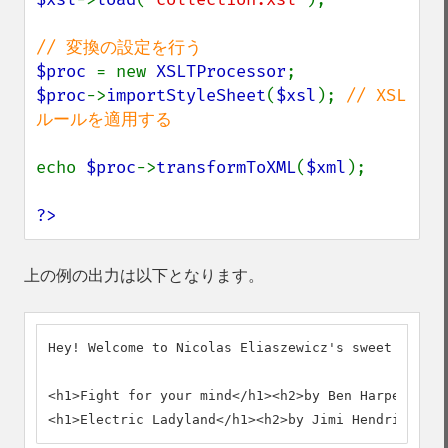
$proc 
= new 
XSLTProcessor
$proc
->
importStyleSheet
(
$xsl
); 
// XSL 
ルールを適用する

echo 
$proc
->
transformToXML
(
$xml
);

?>
上の例の出力は以下となります。
Hey! Welcome to Nicolas Eliaszewicz's sweet CD col
<h1>Fight for your mind</h1><h2>by Ben Harper - 19
<h1>Electric Ladyland</h1><h2>by Jimi Hendrix - 19