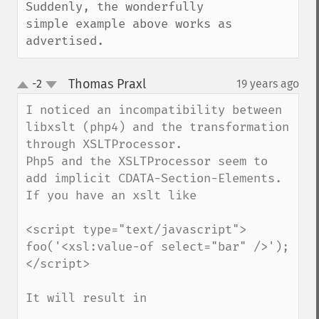
Suddenly, the wonderfully 
simple example above works as 
advertised.
Thomas Praxl
-2
19 years ago
¶
up
down
I noticed an incompatibility between 
libxslt (php4) and the transformation 
through XSLTProcessor.

Php5 and the XSLTProcessor seem to 
add implicit CDATA-Section-Elements.

If you have an xslt like 

<script type="text/javascript">

foo('<xsl:value-of select="bar" />');

</script>

It will result in
