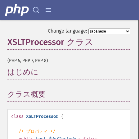
Change language:
XSLTProcessor クラス
¶
(PHP 5, PHP 7, PHP 8)
はじめに
¶
クラス概要
¶
class
XSLTProcessor
{
/* プロパティ */
public
bool
$
doXInclude
= false
;