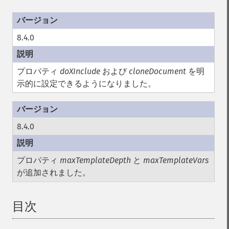
8.4.0
プロパティ
doXInclude
および
cloneDocument
を明
示的に設定できるようになりました。
8.4.0
プロパティ
maxTemplateDepth
と
maxTemplateVars
が追加されました。
目次
¶