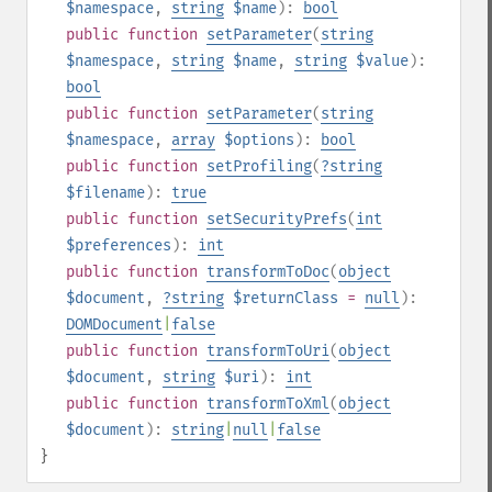
$namespace
,
string
$name
):
bool
public
function
setParameter
(
string
$namespace
,
string
$name
,
string
$value
):
bool
public
function
setParameter
(
string
$namespace
,
array
$options
):
bool
public
function
setProfiling
(
?
string
$filename
):
true
public
function
setSecurityPrefs
(
int
$preferences
):
int
public
function
transformToDoc
(
object
$document
,
?
string
$returnClass
=
null
):
DOMDocument
|
false
public
function
transformToUri
(
object
$document
,
string
$uri
):
int
public
function
transformToXml
(
object
$document
):
string
|
null
|
false
}