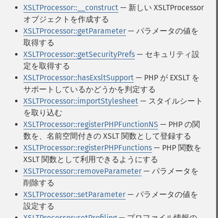
XSLTProcessor::__construct
— 新しい XSLTProcessor
オブジェクトを作成する
XSLTProcessor::getParameter
— パラメータの値を
取得する
XSLTProcessor::getSecurityPrefs
— セキュリティ設
定を取得する
XSLTProcessor::hasExsltSupport
— PHP が EXSLT を
サポートしているかどうかを判定する
XSLTProcessor::importStylesheet
— スタイルシート
を取り込む
XSLTProcessor::registerPHPFunctionNS
— PHP の関
数を、名前空間付きの XSLT 関数として登録する
XSLTProcessor::registerPHPFunctions
— PHP 関数を
XSLT 関数として利用できるようにする
XSLTProcessor::removeParameter
— パラメータを
削除する
XSLTProcessor::setParameter
— パラメータの値を
設定する
XSLTProcessor::setProfiling
— プロファイル情報の