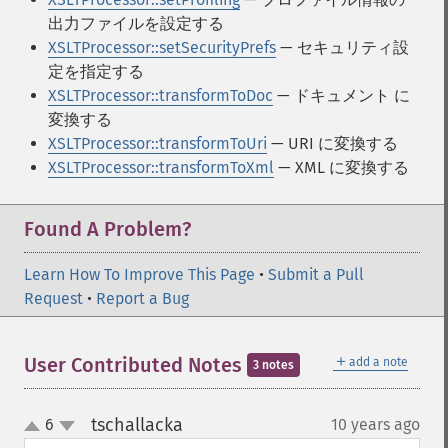
出力ファイルを設定する
XSLTProcessor::setSecurityPrefs
— セキュリティ設
定を指定する
XSLTProcessor::transformToDoc
— ドキュメント に
変換する
XSLTProcessor::transformToUri
— URI に変換する
XSLTProcessor::transformToXml
— XML に変換する
Found A Problem?
Learn How To Improve This Page
•
Submit a Pull
Request
•
Report a Bug
＋
User Contributed Notes
add a note
3 notes
tschallacka
6
10 years ago
¶
up
down