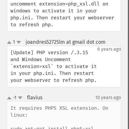
uncomment extension=php_xsl.dll on 
windows to activate it in your 
php.ini. Then restart your webserver 
to refresh php.
joandres52725lm at gmail dot com
1
¶
up
down
6 years ago
[Update] PHP version /.3.15 
and Windows Uncomment 
`extension=xsl` to activate it 
in your php.ini. Then restart 
your webserver to refresh php.
flavius
-1
10 years ago
¶
up
down
It requires PHP5 XSL extension. On 
linux:

sudo apt-get install php5-xsl