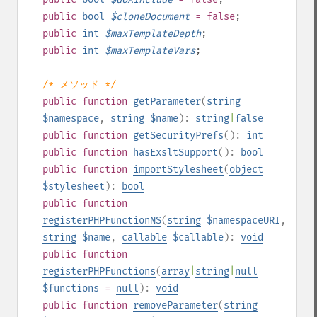
public
bool
$
cloneDocument
= false
;
public
int
$
maxTemplateDepth
;
public
int
$
maxTemplateVars
;
/* メソッド */
public
function
getParameter
(
string
$namespace
,
string
$name
):
string
|
false
public
function
getSecurityPrefs
():
int
public
function
hasExsltSupport
():
bool
public
function
importStylesheet
(
object
$stylesheet
):
bool
public
function
registerPHPFunctionNS
(
string
$namespaceURI
,
string
$name
,
callable
$callable
):
void
public
function
registerPHPFunctions
(
array
|
string
|
null
$functions
=
null
):
void
public
function
removeParameter
(
string