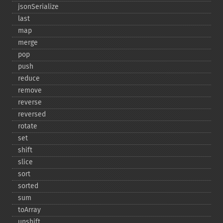
jsonSerialize
last
map
merge
pop
push
reduce
remove
reverse
reversed
rotate
set
shift
slice
sort
sorted
sum
toArray
unshift