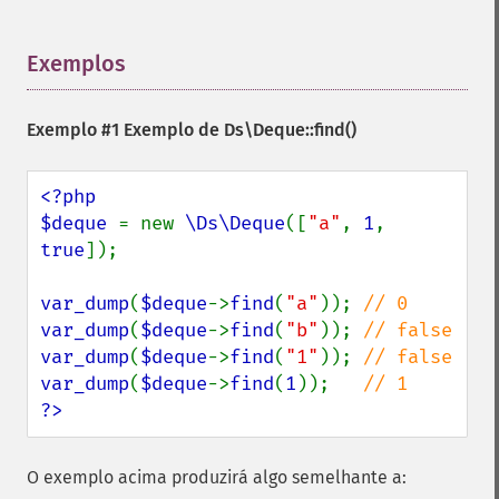
Exemplos
¶
Exemplo #1 Exemplo de
Ds\Deque::find()
<?php

$deque 
= new 
\Ds\Deque
([
"a"
, 
1
, 
true
]);

var_dump
(
$deque
->
find
(
"a"
)); 
var_dump
(
$deque
->
find
(
"b"
)); 
var_dump
(
$deque
->
find
(
"1"
)); 
var_dump
(
$deque
->
find
(
1
));   
?>
O exemplo acima produzirá algo semelhante a: