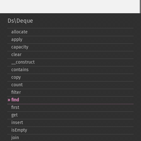
Ds\Deque
allocate
apply
capacity
clear
_​_​construct
contains
copy
count
filter
find
first
get
insert
isEmpty
join