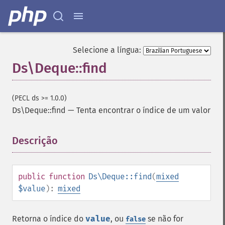
Selecione a língua:
Ds\Deque::find
(PECL ds >= 1.0.0)
Ds\Deque::find
—
Tenta encontrar o índice de um valor
Descrição
¶
public
function
Ds\Deque::find
(
mixed
$value
):
mixed
Retorna o índice do
value
, ou
se não for
false