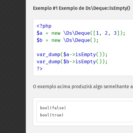
Exemplo #1 Exemplo de
Ds\Deque::isEmpty()
<?php

$a 
= new 
\Ds\Deque
([
1
, 
2
, 
3
$b 
= new 
\Ds\Deque
();

var_dump
(
$a
->
isEmpty
var_dump
(
$b
->
isEmpty
?>
O exemplo acima produzirá algo semelhante a
bool(false)

bool(true)