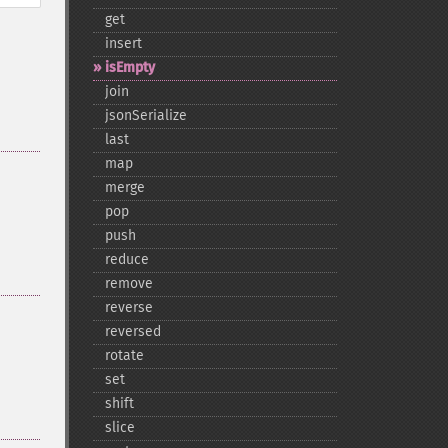
get
insert
isEmpty
join
jsonSerialize
last
map
merge
pop
push
reduce
remove
reverse
reversed
rotate
set
shift
slice