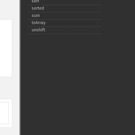
sort
sorted
sum
toArray
unshift