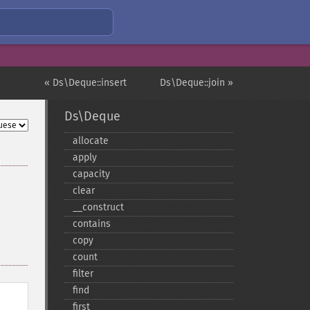
« Ds\Deque::insert
Ds\Deque::join »
Ds\Deque
allocate
apply
capacity
clear
_​_​construct
contains
copy
count
filter
find
first