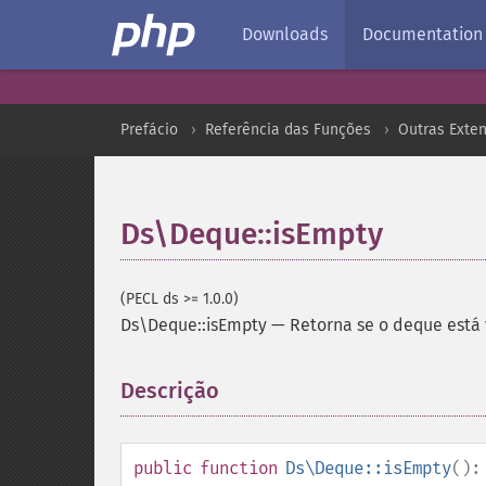
Downloads
Documentation
Prefácio
Referência das Funções
Outras Exte
Ds\Deque::isEmpty
(PECL ds >= 1.0.0)
Ds\Deque::isEmpty
—
Retorna se o deque está 
Descrição
¶
public
function
Ds\Deque::isEmpty
()