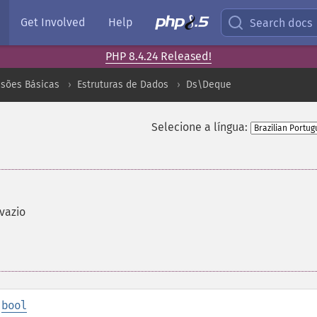
Get Involved
Help
Search docs
PHP 8.4.24 Released!
nsões Básicas
Estruturas de Dados
Ds\Deque
Selecione a língua:
vazio
:
bool