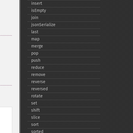
insert
isEmpty
join
jsonSerialize
last
map
merge
pop
push
reduce
remove
reverse
reversed
rotate
set
shift
slice
sort
sorted