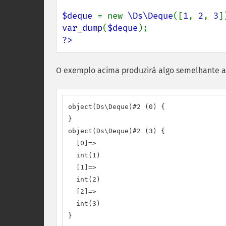
$deque 
= new 
\Ds\Deque
([
1
, 
2
, 
3
var_dump
(
$deque
?>
O exemplo acima produzirá algo semelhante a
object(Ds\Deque)#2 (0) {

}

object(Ds\Deque)#2 (3) {

  [0]=>

  int(1)

  [1]=>

  int(2)

  [2]=>

  int(3)

}