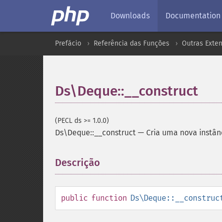
Downloads
Documentation
Prefácio
Referência das Funções
Outras Exte
Ds\Deque::__construct
(PECL ds >= 1.0.0)
Ds\Deque::__construct
—
Cria uma nova instân
Descrição
¶
public
function
Ds\Deque::__construc