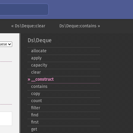
« Ds\Deque::clear
Ds\Deque::contains »
Ds\Deque
allocate
apply
capacity
clear
_​_​construct
contains
copy
count
filter
find
first
get