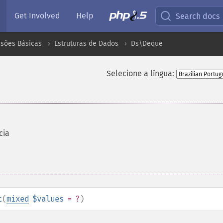
Get Involved
Help
Search docs
nsões Básicas
Estruturas de Dados
Ds\Deque
Selecione a língua:
cia
t
(
mixed
$values
= ?
)