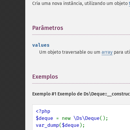
Cria uma nova instância, utilizando um objeto
Parâmetros
¶
values
Um objeto traversable ou um
array
para uti
Exemplos
¶
Exemplo #1 Exemplo de
Ds\Deque::__construc
<?php

$deque 
= new 
\Ds\Deque
var_dump
(
$deque
);
