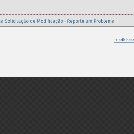
a Solicitação de Modificação
•
Reporte um Problema
＋
adicionar