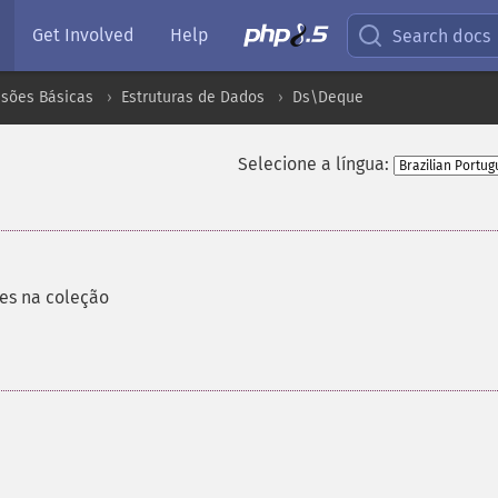
Get Involved
Help
Search docs
nsões Básicas
Estruturas de Dados
Ds\Deque
Selecione a língua:
es na coleção