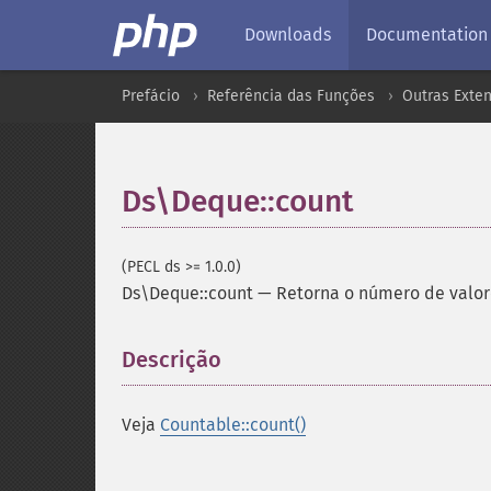
Downloads
Documentation
Prefácio
Referência das Funções
Outras Exte
Ds\Deque::count
(PECL ds >= 1.0.0)
Ds\Deque::count
—
Retorna o número de valor
Descrição
¶
Veja
Countable::count()