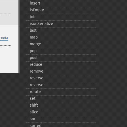
insert
isEmpty
join
jsonSerialize
last
map
 nota
merge
pop
push
reduce
remove
reverse
reversed
rotate
set
shift
slice
sort
sorted