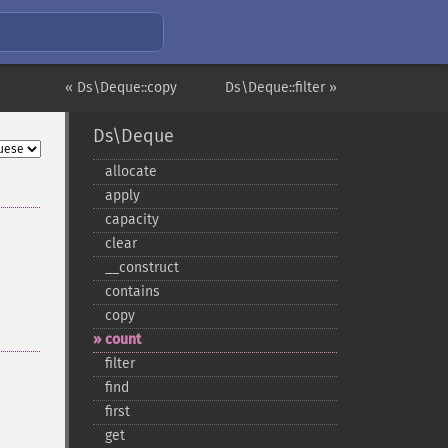
« Ds\Deque::copy
Ds\Deque::filter »
Ds\Deque
allocate
apply
capacity
clear
_​_​construct
contains
copy
count
filter
find
first
get