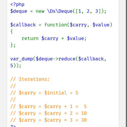
<?php

$deque 
= new 
\Ds\Deque
([
1
, 
2
, 
3
]);

$callback 
= function(
$carry
, 
$value
) 
{

    return 
$carry 
* 
$value
;

};

var_dump
(
$deque
->
reduce
(
$callback
, 
5
));

// Iterations:

//

// $carry = $initial = 5

//

// $carry = $carry * 1 =  5

// $carry = $carry * 2 = 10

?>