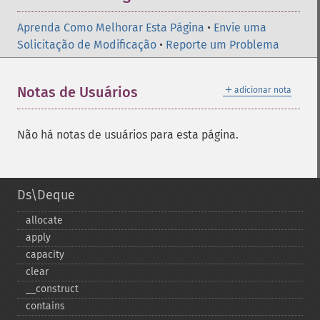
Aprenda Como Melhorar Esta Página
•
Envie uma
Solicitação de Modificação
•
Reporte um Problema
＋
Notas de Usuários
adicionar nota
Não há notas de usuários para esta página.
Ds\Deque
allocate
apply
capacity
clear
_​_​construct
contains