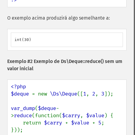
O exemplo acima produzirá algo semelhante a:
int(30)
Exemplo #2 Exemplo de
Ds\Deque::reduce()
sem um
valor inicial
<?php

$deque 
= new 
\Ds\Deque
([
1
, 
2
, 
3
]);

var_dump
(
$deque
-
>
reduce
(function(
$carry
, 
$value
) {

    return 
$carry 
+ 
$value 
+ 
5
;

}));
