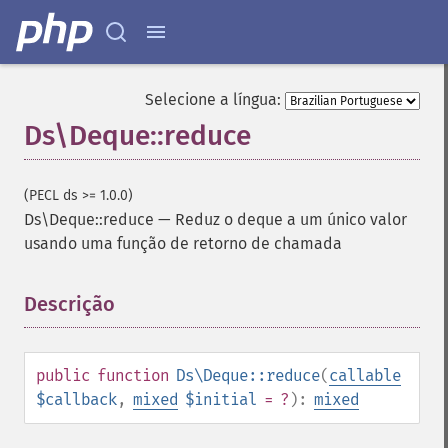
Selecione a língua:
Ds\Deque::reduce
(PECL ds >= 1.0.0)
Ds\Deque::reduce
—
Reduz o deque a um único valor
usando uma função de retorno de chamada
Descrição
¶
public
function
Ds\Deque::reduce
(
callable
$callback
,
mixed
$initial
= ?
):
mixed