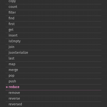
copy
count
filter
find
first
get
insert
isEmpty
join
jsonSerialize
last
map
merge
pop
push
reduce
remove
reverse
reversed