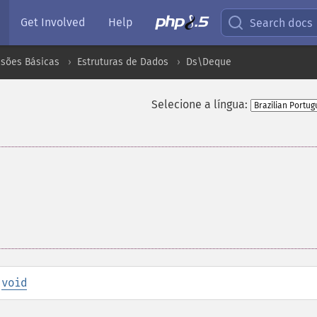
Get Involved
Help
Search docs
nsões Básicas
Estruturas de Dados
Ds\Deque
Selecione a língua:
:
void