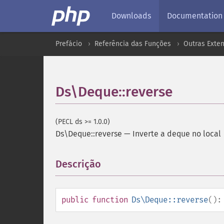
Downloads
Documentation
Prefácio
Referência das Funções
Outras Exte
Ds\Deque::reverse
(PECL ds >= 1.0.0)
Ds\Deque::reverse
—
Inverte a deque no local
Descrição
¶
public
function
Ds\Deque::reverse
()