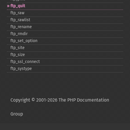
ftp_​quit
ftp_​raw
ftp_​rawlist
ftp_​rename
ftp_​rmdir
ftp_​set_​option
ftp_​site
ftp_​size
ftp_​ssl_​connect
ftp_​systype
Copyright © 2001-2026 The PHP Documentation
Group
My PHP.net
Contact
Other PHP.net sites