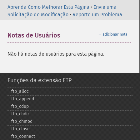
Aprenda Como Melhorar Esta Página
•
Envie uma
Solicitação de Modificação
•
Reporte um Problema
＋
Notas de Usuários
adicionar nota
Não há notas de usuários para esta página.
Funções da extensão FTP
ftp_​alloc
ftp_​append
ftp_​cdup
ftp_​chdir
ftp_​chmod
ftp_​close
ftp_​connect