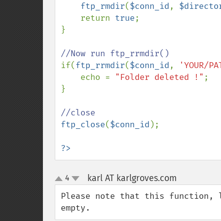
ftp_rmdir
(
$conn_id
, 
$directo
    return 
true
;

}

if(
ftp_rrmdir
(
$conn_id
, 
'YOUR/PA
    echo = 
"Folder deleted !"
;

}

ftp_close
(
$conn_id
);

?>
karl AT karlgroves.com
4
¶
up
down
Please note that this function, 
empty.