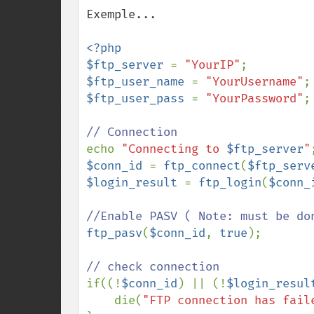
Exemple...

<?php

$ftp_server 
= 
"YourIP"
$ftp_user_name 
= 
"YourUsername"
$ftp_user_pass 
= 
"YourPassword"
;

echo 
"Connecting to 
$ftp_server
"
$conn_id 
= 
ftp_connect
(
$ftp_serv
$login_result 
= 
ftp_login
(
$conn_
ftp_pasv
(
$conn_id
, 
true
);

if((!
$conn_id
) || (!
$login_resul
    die(
"FTP connection has fail