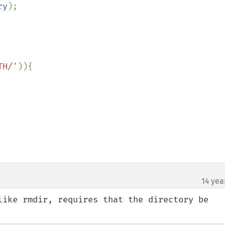
ry
);

TH/'
)){

14 yea
like rmdir, requires that the directory be 