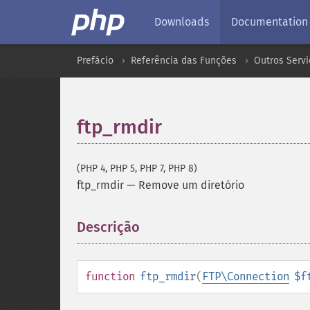
Downloads
Documentation
Prefácio
Referência das Funções
Outros Servi
ftp_rmdir
(PHP 4, PHP 5, PHP 7, PHP 8)
ftp_rmdir
—
Remove um diretório
Descrição
¶
function
ftp_rmdir
(
FTP\Connection
$f