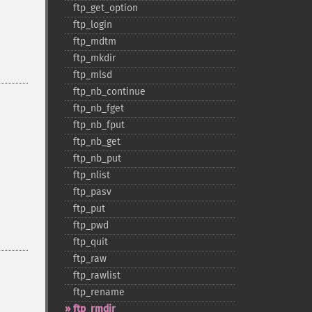
ftp_​get_​option
ftp_​login
ftp_​mdtm
ftp_​mkdir
ftp_​mlsd
ftp_​nb_​continue
ftp_​nb_​fget
ftp_​nb_​fput
ftp_​nb_​get
ftp_​nb_​put
ftp_​nlist
ftp_​pasv
ftp_​put
ftp_​pwd
ftp_​quit
ftp_​raw
ftp_​rawlist
ftp_​rename
ftp_​rmdir