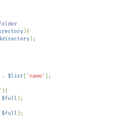
irectory
){

$directory
);

 
. 
$list
[
'name'
];

'
){

 
$full
);

 
$full
);
