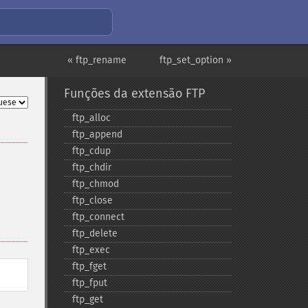
« ftp_rename
ftp_set_option »
Funções da extensão FTP
ftp_​alloc
ftp_​append
ftp_​cdup
ftp_​chdir
ftp_​chmod
ftp_​close
ftp_​connect
ftp_​delete
ftp_​exec
ftp_​fget
ftp_​fput
ftp_​get