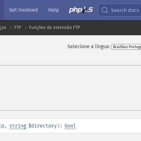
Get Involved
Help
Search docs
ços
FTP
Funções da extensão FTP
Selecione a língua:
tp
,
string
$directory
):
bool