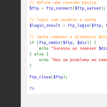
$ftp 
= 
ftp_connect
(
$ftp_server
);

$login_result 
= 
ftp_login
(
$ftp
, 
if (
ftp_rmdir
(
$ftp
, 
$dir
)) {

    echo 
"Sucesso ao remover 
$di
} else {

    echo 
"Hou um problema ao rem
}

ftp_close
(
$ftp
);

?>