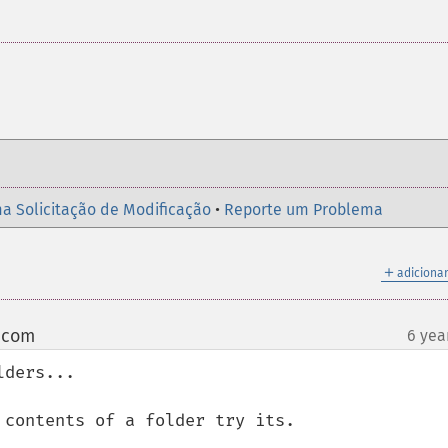
a Solicitação de Modificação
•
Reporte um Problema
＋
adicionar
t com
6 yea
¶
ders...

contents of a folder try its.
