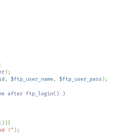
er
id
, 
$ftp_user_name
, 
$ftp_user_pass
);

t
)){

ed !"
);
