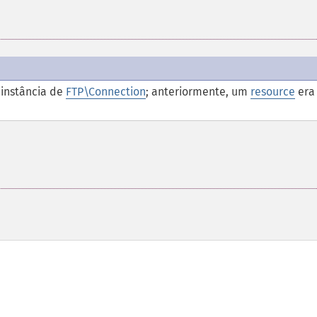
instância de
FTP\Connection
; anteriormente, um
resource
era