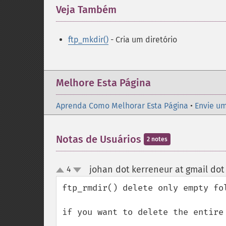
Veja Também
¶
ftp_mkdir()
- Cria um diretório
Melhore Esta Página
Aprenda Como Melhorar Esta Página
•
Envie um
Notas de Usuários
2 notes
johan dot kerreneur at gmail do
4
up
down
ftp_rmdir() delete only empty fol
if you want to delete the entire 