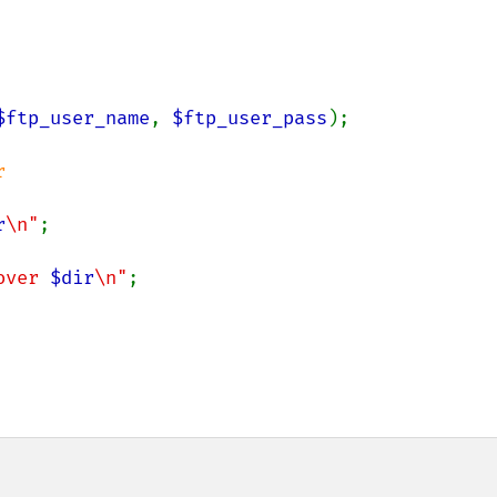
$ftp_user_name
, 
$ftp_user_pass
);

r
\n"
;

over 
$dir
\n"
;
