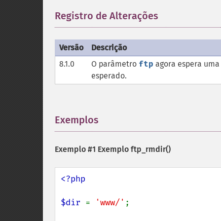
Registro de Alterações
¶
Versão
Descrição
8.1.0
O parâmetro
ftp
agora espera uma 
esperado.
Exemplos
¶
Exemplo #1 Exemplo
ftp_rmdir()
<?php

$dir 
= 
'www/'
;
