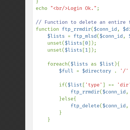
}

echo 
"<br/>Login Ok."
;

function 
ftp_rrmdir
(
$conn_id
, 
$d
$lists 
= 
ftp_mlsd
(
$conn_id
, 
    unset(
$lists
[
0
]);

    unset(
$lists
[
1
]);

    foreach(
$lists 
as 
$list
){

$full 
= 
$directory 
. 
'/'
        if(
$list
[
'type'
] == 
'dir
ftp_rrmdir
(
$conn_id
,
        }else{

ftp_delete
(
$conn_id
,
        }

    }
