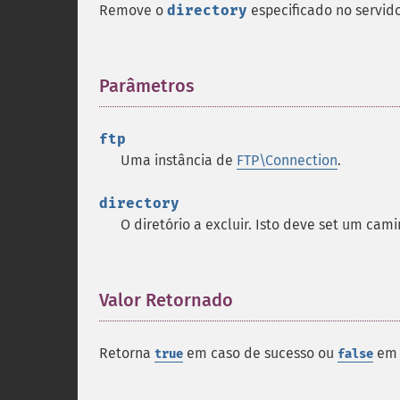
Remove o
directory
especificado no servido
Parâmetros
¶
ftp
Uma instância de
FTP\Connection
.
directory
O diretório a excluir. Isto deve set um cami
Valor Retornado
¶
Retorna
em caso de sucesso ou
em 
true
false