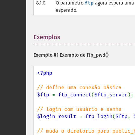
8.1.0
O parâmetro
ftp
agora espera uma 
esperado.
Exemplos
¶
Exemplo #1 Exemplo de
ftp_pwd()
<?php

$ftp 
= 
ftp_connect
(
$ftp_server
);

$login_result 
= 
ftp_login
(
$ftp
, 