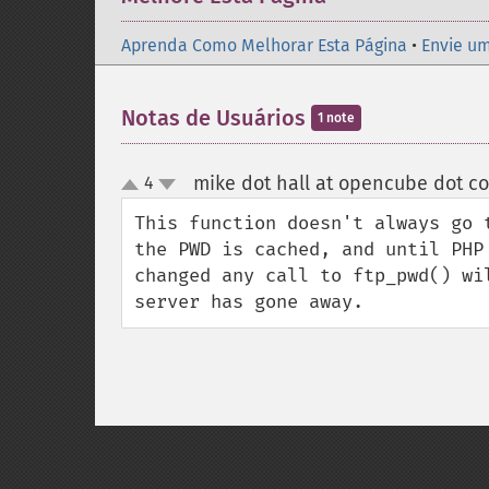
Aprenda Como Melhorar Esta Página
•
Envie um
Notas de Usuários
1 note
mike dot hall at opencube dot co
4
up
down
This function doesn't always go 
the PWD is cached, and until PHP
changed any call to ftp_pwd() wi
server has gone away.