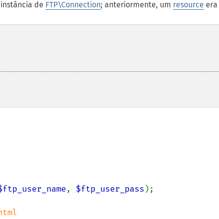
instância de
FTP\Connection
; anteriormente, um
resource
era
$ftp_user_name
, 
$ftp_user_pass
);
