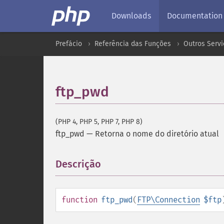
Downloads
Documentation
Prefácio
Referência das Funções
Outros Servi
ftp_pwd
(PHP 4, PHP 5, PHP 7, PHP 8)
ftp_pwd
—
Retorna o nome do diretório atual
Descrição
¶
function
ftp_pwd
(
FTP\Connection
$ftp