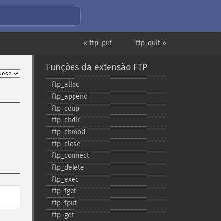
« ftp_put
ftp_quit »
Funções da extensão FTP
ftp_​alloc
ftp_​append
ftp_​cdup
ftp_​chdir
ftp_​chmod
ftp_​close
ftp_​connect
ftp_​delete
ftp_​exec
ftp_​fget
ftp_​fput
ftp_​get