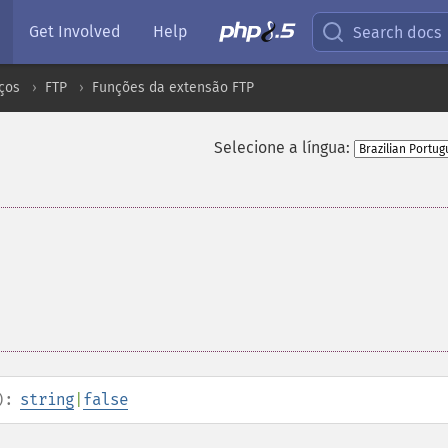
Get Involved
Help
Search docs
ços
FTP
Funções da extensão FTP
Selecione a língua:
):
string
|
false