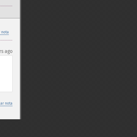
 nota
rs ago
nar nota