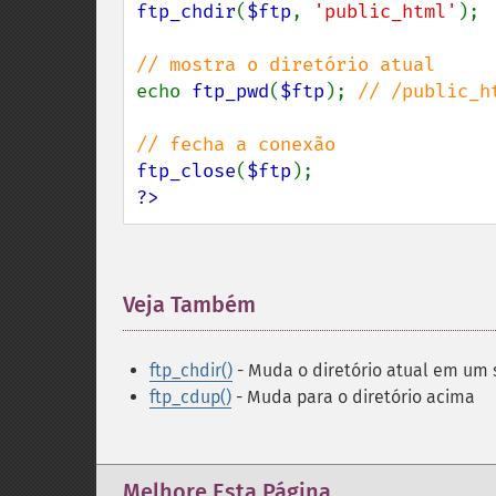
ftp_chdir
(
$ftp
, 
'public_html'
);

echo 
ftp_pwd
(
$ftp
); 
// /public_ht
ftp_close
(
$ftp
?>
Veja Também
¶
ftp_chdir()
- Muda o diretório atual em um 
ftp_cdup()
- Muda para o diretório acima
Melhore Esta Página