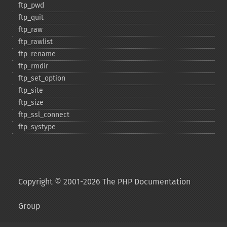
ftp_​pwd
ftp_​quit
ftp_​raw
ftp_​rawlist
ftp_​rename
ftp_​rmdir
ftp_​set_​option
ftp_​site
ftp_​size
ftp_​ssl_​connect
ftp_​systype
Copyright © 2001-2026 The PHP Documentation
Group