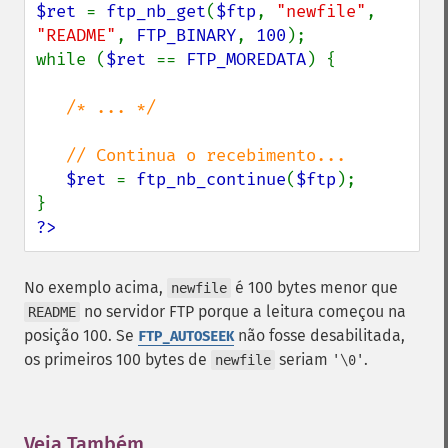
$ret 
= 
ftp_nb_get
(
$ftp
, 
"newfile"
, 
"README"
, 
FTP_BINARY
, 
100
);

while (
$ret 
== 
FTP_MOREDATA
) {

/* ... */

   // Continua o recebimento...

$ret 
= 
ftp_nb_continue
(
$ftp
);

?>
No exemplo acima,
é 100 bytes menor que
newfile
no servidor FTP porque a leitura começou na
README
posição 100. Se
não fosse desabilitada,
FTP_AUTOSEEK
os primeiros 100 bytes de
seriam
.
newfile
'\0'
Veja Também
¶