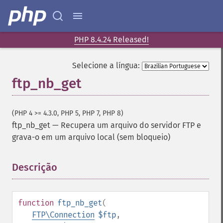
PHP 8.4.24 Released!
Selecione a língua:
ftp_nb_get
(PHP 4 >= 4.3.0, PHP 5, PHP 7, PHP 8)
ftp_nb_get
—
Recupera um arquivo do servidor FTP e
grava-o em um arquivo local (sem bloqueio)
Descrição
¶
function
ftp_nb_get
(
FTP\Connection
$ftp
,