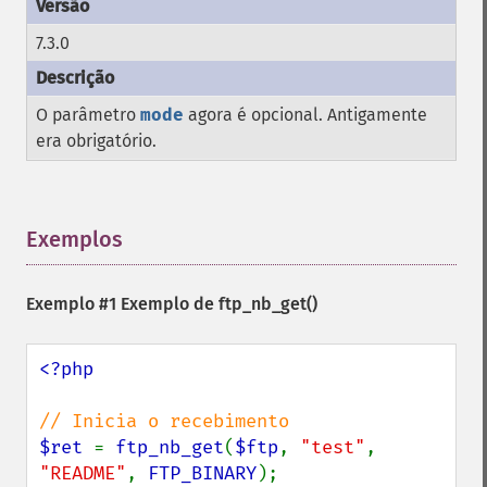
7.3.0
O parâmetro
mode
agora é opcional. Antigamente
era obrigatório.
Exemplos
¶
Exemplo #1 Exemplo de
ftp_nb_get()
<?php

$ret 
= 
ftp_nb_get
(
$ftp
, 
"test"
, 
"README"
, 
FTP_BINARY
);
