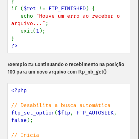
}

if (
$ret 
!= 
FTP_FINISHED
) {

   echo 
"Houve um erro ao receber o 
arquivo..."
;

   exit(
1
);

?>
Exemplo #3 Continuando o recebimento na posição
100 para um novo arquivo com
ftp_nb_get()
<?php

ftp_set_option
(
$ftp
, 
FTP_AUTOSEEK
, 
false
);
