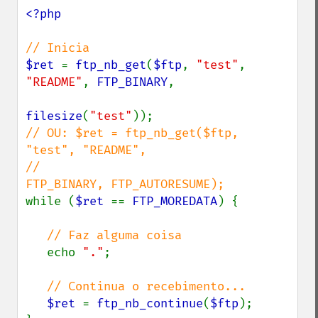
<?php

$ret 
= 
ftp_nb_get
(
$ftp
, 
"test"
, 
"README"
, 
FTP_BINARY
,

filesize
(
"test"
// OU: $ret = ftp_nb_get($ftp, 
"test", "README",

//                           
while (
$ret 
== 
FTP_MOREDATA
) {

// Faz alguma coisa

echo 
"."
;

// Continua o recebimento...

$ret 
= 
ftp_nb_continue
(
$ftp
);
