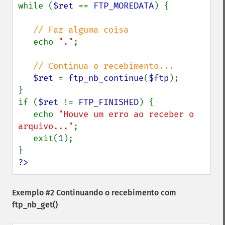
while (
$ret 
== 
FTP_MOREDATA
) {

// Faz alguma coisa

echo 
"."
;

// Continua o recebimento...

$ret 
= 
ftp_nb_continue
(
$ftp
);

}

if (
$ret 
!= 
FTP_FINISHED
) {

   echo 
"Houve um erro ao receber o 
arquivo..."
;

   exit(
1
);

?>
Exemplo #2 Continuando o recebimento com
ftp_nb_get()