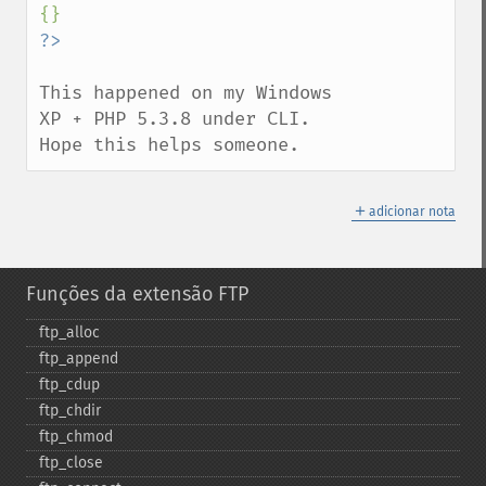
This happened on my Windows 
XP + PHP 5.3.8 under CLI. 
Hope this helps someone.
＋
adicionar nota
Funções da extensão FTP
ftp_​alloc
ftp_​append
ftp_​cdup
ftp_​chdir
ftp_​chmod
ftp_​close