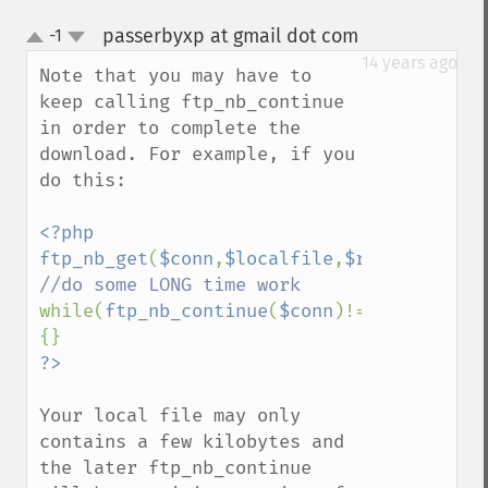
passerbyxp at gmail dot com
-1
¶
up
down
14 years ago
Note that you may have to 
keep calling ftp_nb_continue 
in order to complete the 
download. For example, if you 
do this:

<?php

ftp_nb_get
(
$conn
,
$localfile
,
$remotefile
,
F
while(
ftp_nb_continue
(
$conn
)!=
FTP_FINISHE
Your local file may only 
contains a few kilobytes and 
the later ftp_nb_continue 