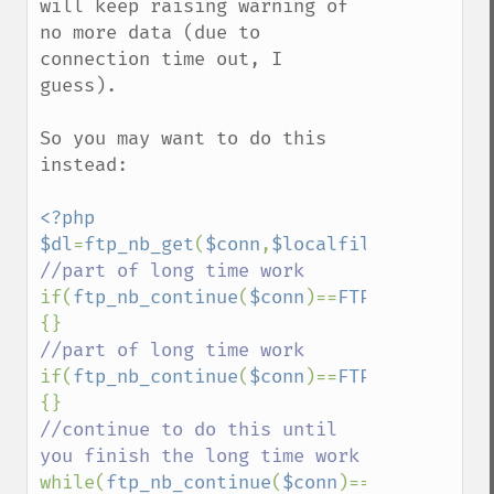
will keep raising warning of 
no more data (due to 
connection time out, I 
guess).

So you may want to do this 
instead:

<?php

$dl
=
ftp_nb_get
(
$conn
,
$localfile
,
$remotefi
if(
ftp_nb_continue
(
$conn
)==
FTP_MOREDATA
) 
if(
ftp_nb_continue
(
$conn
)==
FTP_MOREDATA
) 
//continue to do this until 
while(
ftp_nb_continue
(
$conn
)==
FTP_MOREDAT