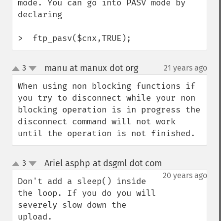
mode. You can go into PASV mode by 
declaring

>  ftp_pasv($cnx,TRUE);
manu at manux dot org
3
21 years ago
¶
up
down
When using non blocking functions if 
you try to disconnect while your non 
blocking operation is in progress the 
disconnect command will not work 
until the operation is not finished.
Ariel asphp at dsgml dot com
3
¶
up
down
20 years ago
Don't add a sleep() inside 
the loop. If you do you will 
severely slow down the 
upload.
