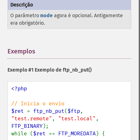
O parâmetro
mode
agora é opcional. Antigamente
era obrigatório.
Exemplos
¶
Exemplo #1 Exemplo de
ftp_nb_put()
<?php

$ret 
= 
ftp_nb_put
(
$ftp
, 
"test.remote"
, 
"test.local"
, 
FTP_BINARY
);

while (
$ret 
== 
FTP_MOREDATA
) {
