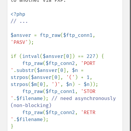
to another via FXP:

// ...

$ansver 
= 
ftp_raw
(
$ftp_conn1
, 
'PASV'
);

if (
intval
(
$ansver
[
0
]) == 
227
) {

ftp_raw
(
$ftp_conn2
, 
'PORT 
'
.
substr
(
$ansver
[
0
], 
$n 
= 
strpos
(
$ansver
[
0
], 
'('
) + 
1
, 
strpos
(
$m
[
0
], 
')'
, 
$n
) - 
$n
));

ftp_raw
(
$ftp_conn1
, 
'STOR 
'
.
$filename
); 
// need asynchronously 
(non-blocking)

ftp_raw
(
$ftp_conn2
, 
'RETR 
'
.
$filename
);
