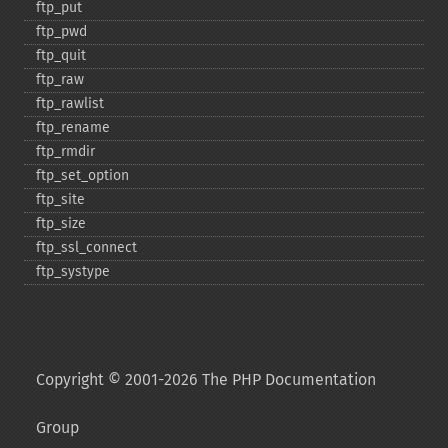
ftp_​put
ftp_​pwd
ftp_​quit
ftp_​raw
ftp_​rawlist
ftp_​rename
ftp_​rmdir
ftp_​set_​option
ftp_​site
ftp_​size
ftp_​ssl_​connect
ftp_​systype
Copyright © 2001-2026 The PHP Documentation
Group