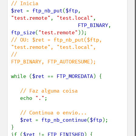
$ret 
= 
ftp_nb_put
(
$ftp
, 
"test.remote"
, 
"test.local"
,

FTP_BINARY
, 
ftp_size
(
"test.remote"
// OU: $ret = ftp_nb_put($ftp, 
"test.remote", "test.local",

//                           
FTP_BINARY, FTP_AUTORESUME);

while (
$ret 
== 
FTP_MOREDATA
) {

// Faz alguma coisa

echo 
"."
;

// Continua o envio...

$ret 
= 
ftp_nb_continue
(
$ftp
);

}

if (
$ret 
!= 
FTP_FINISHED
) {
