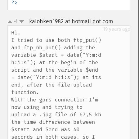
?>
kaiohken1982 at hotmail dot com
-1
¶
up
down
19 years ago
Hi, 

I tried to use both ftp_put() 
and ftp_nb_put() adding the

variable $start = date("Y:m:d 
h:i:s"); at the begin of the 
script and the variable $end 
= date("Y:m:d h:i:s"); at its 
end, after the file upload 
function.

With the gprs connection I'm 
now using and trying to 
upload a .jpg file of 67,5 kb 
the time difference between 
$start and $end was 40 
seconds in both cases, so I 