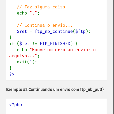
// Faz alguma coisa

echo 
"."
;

// Continua o envio...

$ret 
= 
ftp_nb_continue
(
$ftp
);

}

if (
$ret 
!= 
FTP_FINISHED
) {

   echo 
"Houve um erro ao enviar o 
arquivo..."
;

   exit(
1
);

?>
Exemplo #2 Continuando um envio com
ftp_nb_put()
<?php
