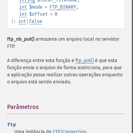
int
$mode
=
FTP_BINARY
,
int
$offset
= 0
):
int
|
false
ftp_nb_put()
armazena um arquivo local no servidor
FTP.
A diferença entre esta função e
ftp_put()
é que esta
função envia o arquivo de forma assíncrona, para que
a aplicação possa realizar outras operações enquanto
o arquivo está sendo enviado.
Parâmetros
¶
ftp
Uma instância de
FTP\Connection
.