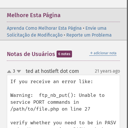
Melhore Esta Página
Aprenda Como Melhorar Esta Página
•
Envie uma
Solicitação de Modificação
•
Reporte um Problema
＋
Notas de Usuários
adicionar nota
6 notes
ted at hostleft dot com
3
21 years ago
¶
up
down
If you receive an error like:  

Warning:  ftp_nb_put(): Unable to 
service PORT commands in 
/path/to/file.php on line 27

verify whether you need to be in PASV 