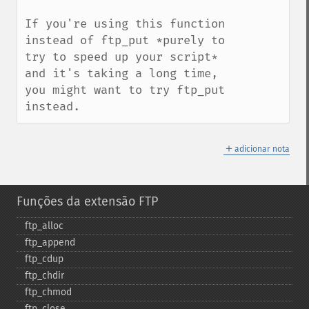
If you're using this function 
instead of ftp_put *purely to 
try to speed up your script* 
and it's taking a long time, 
you might want to try ftp_put 
instead.
＋
adicionar nota
Funções da extensão FTP
ftp_​alloc
ftp_​append
ftp_​cdup
ftp_​chdir
ftp_​chmod
ftp_​close