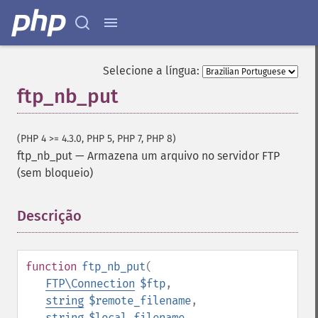
Selecione a língua:
ftp_nb_put
(PHP 4 >= 4.3.0, PHP 5, PHP 7, PHP 8)
ftp_nb_put
—
Armazena um arquivo no servidor FTP
(sem bloqueio)
Descrição
¶
function
ftp_nb_put
(
FTP\Connection
$ftp
,
string
$remote_filename
,
string
$local_filename
,