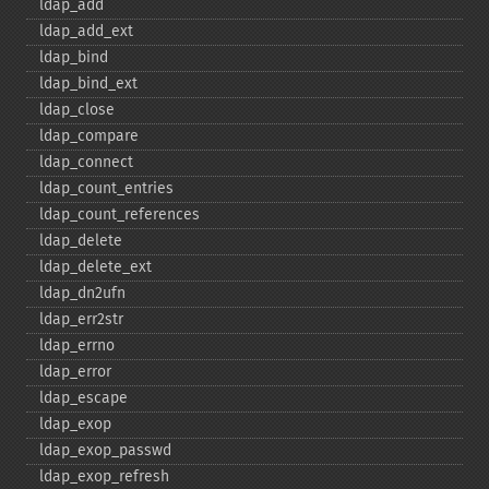
ldap_​add
ldap_​add_​ext
ldap_​bind
ldap_​bind_​ext
ldap_​close
ldap_​compare
ldap_​connect
ldap_​count_​entries
ldap_​count_​references
ldap_​delete
ldap_​delete_​ext
ldap_​dn2ufn
ldap_​err2str
ldap_​errno
ldap_​error
ldap_​escape
ldap_​exop
ldap_​exop_​passwd
ldap_​exop_​refresh