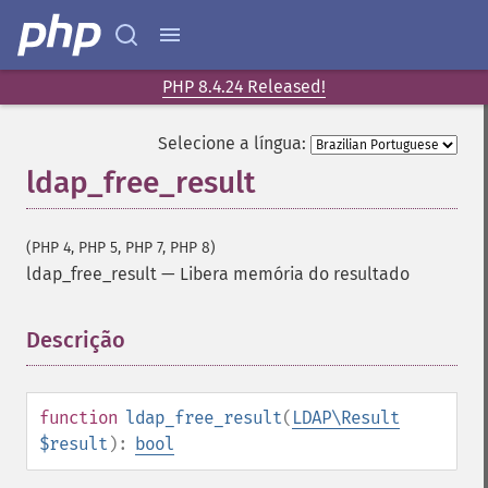
PHP 8.4.24 Released!
Selecione a língua:
ldap_free_result
(PHP 4, PHP 5, PHP 7, PHP 8)
ldap_free_result
—
Libera memória do resultado
Descrição
¶
function
ldap_free_result
(
LDAP\Result
$result
):
bool