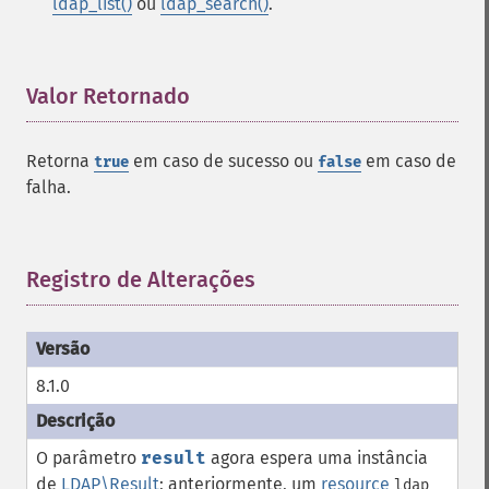
ldap_list()
ou
ldap_search()
.
Valor Retornado
¶
Retorna
em caso de sucesso ou
em caso de
true
false
falha.
Registro de Alterações
¶
8.1.0
O parâmetro
result
agora espera uma instância
de
LDAP\Result
; anteriormente, um
resource
ldap