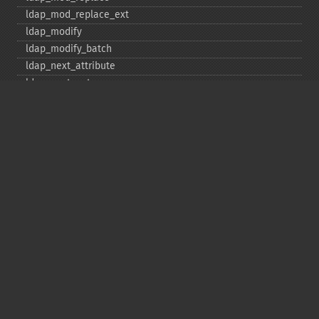
ldap_​mod_​replace_​ext
ldap_​modify
ldap_​modify_​batch
ldap_​next_​attribute
ldap_​next_​entry
ldap_​next_​reference
ldap_​parse_​exop
ldap_​parse_​reference
ldap_​parse_​result
ldap_​read
ldap_​rename
ldap_​rename_​ext
ldap_​sasl_​bind
ldap_​search
ldap_​set_​option
ldap_​set_​rebind_​proc
ldap_​sort
ldap_​start_​tls