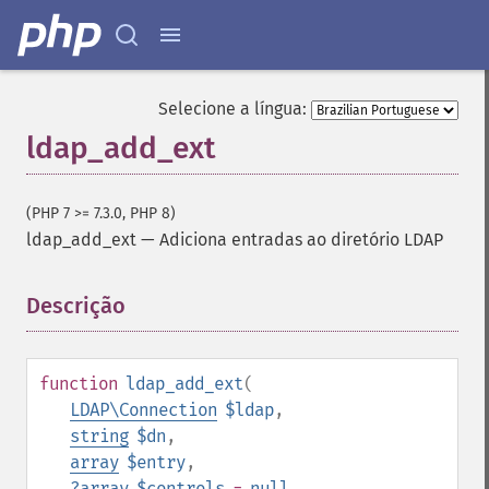
Selecione a língua:
ldap_add_ext
(PHP 7 >= 7.3.0, PHP 8)
ldap_add_ext
—
Adiciona entradas ao diretório LDAP
Descrição
¶
function
ldap_add_ext
(
LDAP\Connection
$ldap
,
string
$dn
,
array
$entry
,
?
array
$controls
=
null