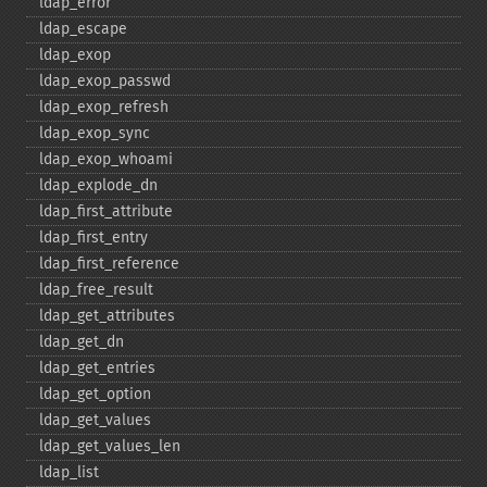
ldap_​error
ldap_​escape
ldap_​exop
ldap_​exop_​passwd
ldap_​exop_​refresh
ldap_​exop_​sync
ldap_​exop_​whoami
ldap_​explode_​dn
ldap_​first_​attribute
ldap_​first_​entry
ldap_​first_​reference
ldap_​free_​result
ldap_​get_​attributes
ldap_​get_​dn
ldap_​get_​entries
ldap_​get_​option
ldap_​get_​values
ldap_​get_​values_​len
ldap_​list