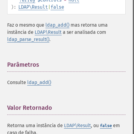
):
LDAP\Result
|
false
Faz o mesmo que
ldap_add()
mas retorna uma
instância de
LDAP\Result
a ser analisada com
ldap_parse_result()
.
Parâmetros
¶
Consulte
ldap_add()
Valor Retornado
¶
Retorna uma instância de
LDAP\Result
, ou
em
false
caso de falha.