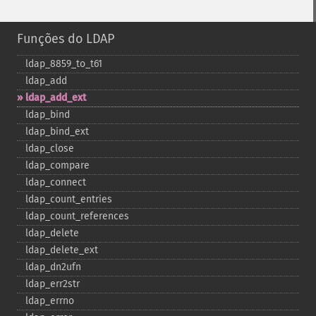
Funções do LDAP
ldap_​8859_​to_​t61
ldap_​add
ldap_​add_​ext
ldap_​bind
ldap_​bind_​ext
ldap_​close
ldap_​compare
ldap_​connect
ldap_​count_​entries
ldap_​count_​references
ldap_​delete
ldap_​delete_​ext
ldap_​dn2ufn
ldap_​err2str
ldap_​errno