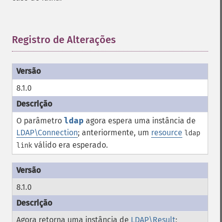
Registro de Alterações
¶
8.1.0
O parâmetro
ldap
agora espera uma instância de
LDAP\Connection
; anteriormente, um
resource
ldap
válido era esperado.
link
8.1.0
Agora retorna uma instância de
LDAP\Result
;