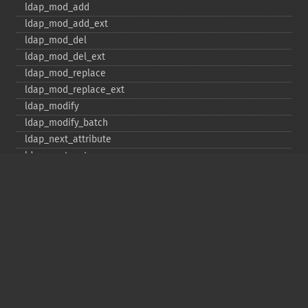
ldap_​mod_​add
ldap_​mod_​add_​ext
ldap_​mod_​del
ldap_​mod_​del_​ext
ldap_​mod_​replace
ldap_​mod_​replace_​ext
ldap_​modify
ldap_​modify_​batch
ldap_​next_​attribute
ldap_​next_​entry
ldap_​next_​reference
ldap_​parse_​exop
ldap_​parse_​reference
ldap_​parse_​result
ldap_​read
ldap_​rename
ldap_​rename_​ext
ldap_​sasl_​bind
ldap_​search