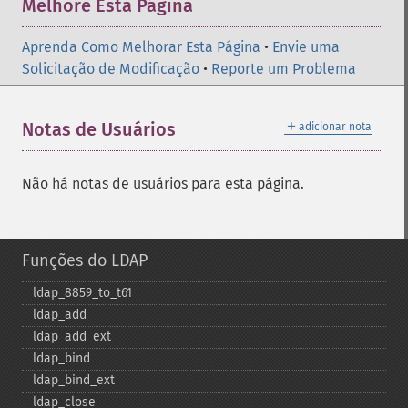
Melhore Esta Página
Aprenda Como Melhorar Esta Página
•
Envie uma
Solicitação de Modificação
•
Reporte um Problema
＋
Notas de Usuários
adicionar nota
Não há notas de usuários para esta página.
Funções do LDAP
ldap_​8859_​to_​t61
ldap_​add
ldap_​add_​ext
ldap_​bind
ldap_​bind_​ext
ldap_​close