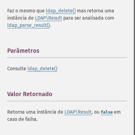
Faz o mesmo que
ldap_delete()
mas retorna uma
instância de
LDAP\Result
para ser analisada com
ldap_parse_result()
.
Parâmetros
¶
Consulte
ldap_delete()
Valor Retornado
¶
Retorna uma instância de
LDAP\Result
, ou
em
false
caso de falha.