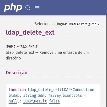
Selecione a língua:
ldap_delete_ext
(PHP 7 >= 7.3.0, PHP 8)
ldap_delete_ext
—
Remove uma entrada de um
diretório
Descrição
¶
function
ldap_delete_ext
(
LDAP\Connection
$ldap
,
string
$dn
,
?
array
$controls
=
null
):
LDAP\Result
|
false