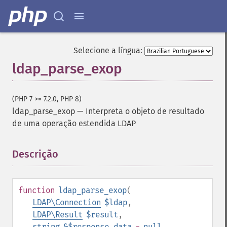
Selecione a língua:
ldap_parse_exop
(PHP 7 >= 7.2.0, PHP 8)
ldap_parse_exop
—
Interpreta o objeto de resultado
de uma operação estendida LDAP
Descrição
¶
function
ldap_parse_exop
(
LDAP\Connection
$ldap
,
LDAP\Result
$result
,
string
&$response_data
=
null
,