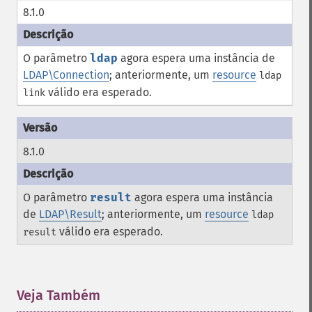
8.1.0
O parâmetro
ldap
agora espera uma instância de
LDAP\Connection
; anteriormente, um
resource
ldap
válido era esperado.
link
8.1.0
O parâmetro
result
agora espera uma instância
de
LDAP\Result
; anteriormente, um
resource
ldap
válido era esperado.
result
Veja Também
¶