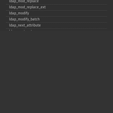
ldap_​mod_​replace
ldap_​mod_​replace_​ext
ldap_​modify
ldap_​modify_​batch
ldap_​next_​attribute
ldap_​next_​entry
ldap_​next_​reference
ldap_​parse_​exop
ldap_​parse_​reference
ldap_​parse_​result
ldap_​read
ldap_​rename
ldap_​rename_​ext
ldap_​sasl_​bind
ldap_​search
ldap_​set_​option
ldap_​set_​rebind_​proc
ldap_​sort
ldap_​start_​tls