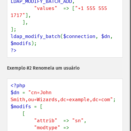
LDAP_MODIFY_BATCH_ADD
,

"values"  
=> [
"+1 555 555 
1717"
],

    ],

ldap_modify_batch
(
$connection
, 
$dn
, 
$modifs
?>
Exemplo #2 Renomeia um usuário
<?php

$dn 
= 
"cn=John 
Smith,ou=Wizards,dc=example,dc=com"
$modifs 
= [

    [

"attrib"  
=> 
"sn"
,

"modtype" 
=> 