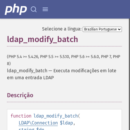
Selecione a língua:
ldap_modify_batch
(PHP 5.4 >= 5.4.26, PHP 5.5 >= 5.5.10, PHP 5.6 >= 5.6.0, PHP 7, PHP
8)
ldap_modify_batch
—
Executa modificações em lote
em uma entrada LDAP
Descrição
¶
function
ldap_modify_batch
(
LDAP\Connection
$ldap
,
string
$dn
,