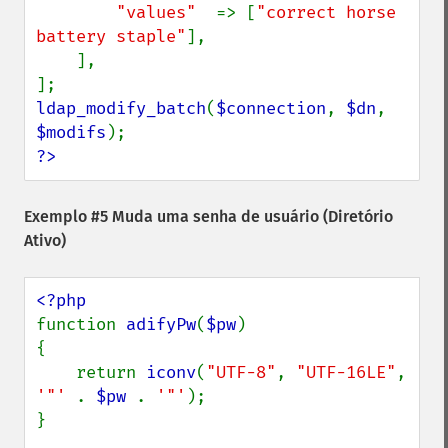
"values"  
=> [
"correct horse 
battery staple"
],

    ],

ldap_modify_batch
(
$connection
, 
$dn
, 
$modifs
?>
Exemplo #5 Muda uma senha de usuário (Diretório
Ativo)
function 
adifyPw
(
$pw
)

{

    return 
iconv
(
"UTF-8"
, 
"UTF-16LE"
, 
'"' 
. 
$pw 
. 
'"'
);

}
