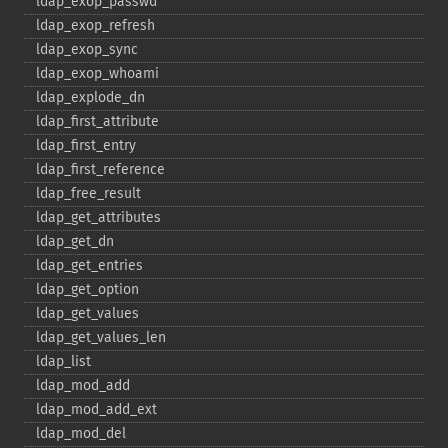
ldap_​exop_​passwd
ldap_​exop_​refresh
ldap_​exop_​sync
ldap_​exop_​whoami
ldap_​explode_​dn
ldap_​first_​attribute
ldap_​first_​entry
ldap_​first_​reference
ldap_​free_​result
ldap_​get_​attributes
ldap_​get_​dn
ldap_​get_​entries
ldap_​get_​option
ldap_​get_​values
ldap_​get_​values_​len
ldap_​list
ldap_​mod_​add
ldap_​mod_​add_​ext
ldap_​mod_​del