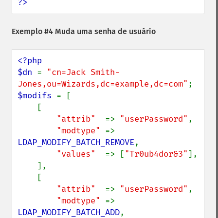
?>
Exemplo #4 Muda uma senha de usuário
<?php

$dn 
= 
"cn=Jack Smith-
Jones,ou=Wizards,dc=example,dc=com"
$modifs 
= [

    [

"attrib"  
=> 
"userPassword"
,

"modtype" 
=> 
LDAP_MODIFY_BATCH_REMOVE
,

"values"  
=> [
"Tr0ub4dor&3"
],

    ],

    [

"attrib"  
=> 
"userPassword"
,

"modtype" 
=> 
LDAP_MODIFY_BATCH_ADD
,
