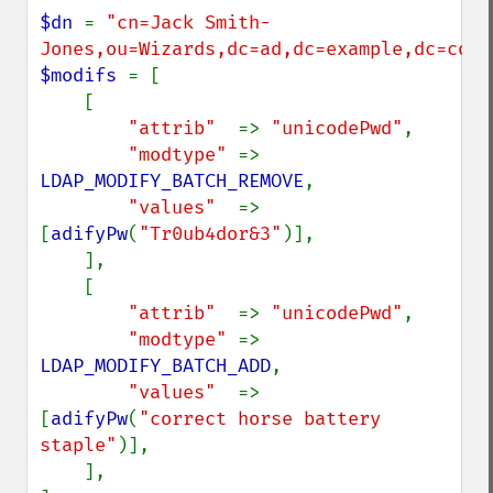
$dn 
= 
"cn=Jack Smith-
Jones,ou=Wizards,dc=ad,dc=example,dc=com"
$modifs 
= [

    [

"attrib"  
=> 
"unicodePwd"
,

"modtype" 
=> 
LDAP_MODIFY_BATCH_REMOVE
,

"values"  
=> 
[
adifyPw
(
"Tr0ub4dor&3"
)],

    ],

    [

"attrib"  
=> 
"unicodePwd"
,

"modtype" 
=> 
LDAP_MODIFY_BATCH_ADD
,

"values"  
=> 
[
adifyPw
(
"correct horse battery 
staple"
)],

    ],
