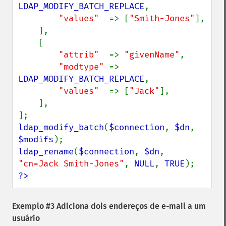
LDAP_MODIFY_BATCH_REPLACE
,

"values"  
=> [
"Smith-Jones"
],

    ],

    [

"attrib"  
=> 
"givenName"
,

"modtype" 
=> 
LDAP_MODIFY_BATCH_REPLACE
,

"values"  
=> [
"Jack"
],

    ],

ldap_modify_batch
(
$connection
, 
$dn
, 
$modifs
ldap_rename
(
$connection
, 
$dn
, 
"cn=Jack Smith-Jones"
, 
NULL
, 
TRUE
?>
Exemplo #3 Adiciona dois endereços de e-mail a um
usuário