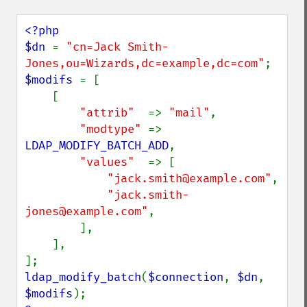
<?php

$dn 
= 
"cn=Jack Smith-
Jones,ou=Wizards,dc=example,dc=com"
$modifs 
= [

    [

"attrib"  
=> 
"mail"
,

"modtype" 
=> 
LDAP_MODIFY_BATCH_ADD
,

"values"  
=> [

"jack.smith@example.com"
,

"jack.smith-
jones@example.com"
,

        ],

    ],

ldap_modify_batch
(
$connection
, 
$dn
, 
$modifs