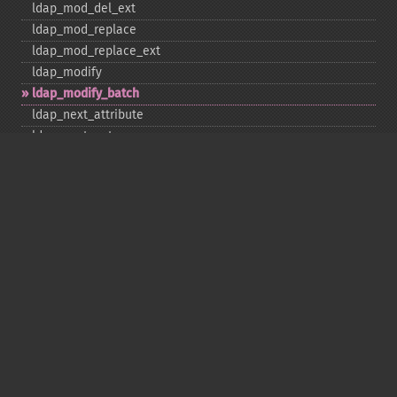
ldap_​mod_​del_​ext
ldap_​mod_​replace
ldap_​mod_​replace_​ext
ldap_​modify
ldap_​modify_​batch
ldap_​next_​attribute
ldap_​next_​entry
ldap_​next_​reference
ldap_​parse_​exop
ldap_​parse_​reference
ldap_​parse_​result
ldap_​read
ldap_​rename
ldap_​rename_​ext
ldap_​sasl_​bind
ldap_​search
ldap_​set_​option
ldap_​set_​rebind_​proc
ldap_​sort