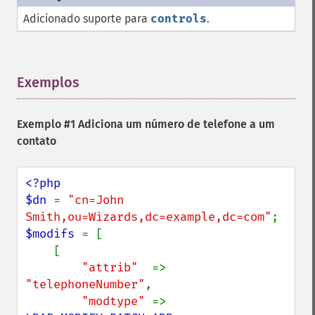
Adicionado suporte para
controls
.
Exemplos
¶
Exemplo #1 Adiciona um número de telefone a um
contato
<?php

$dn 
= 
"cn=John 
Smith,ou=Wizards,dc=example,dc=com"
$modifs 
= [

    [

"attrib"  
=> 
"telephoneNumber"
,

"modtype" 
=> 