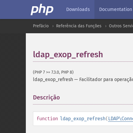
Downloads
Documentation
Prefácio
Referência das Funções
Outros Servi
ldap_exop_refresh
(PHP 7 >= 7.3.0, PHP 8)
ldap_exop_refresh
—
Facilitador para operaç
Descrição
¶
function
ldap_exop_refresh
(
LDAP\Conn