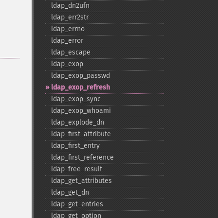
ldap_​dn2ufn
ldap_​err2str
ldap_​errno
ldap_​error
ldap_​escape
ldap_​exop
ldap_​exop_​passwd
ldap_​exop_​refresh
ldap_​exop_​sync
ldap_​exop_​whoami
ldap_​explode_​dn
ldap_​first_​attribute
ldap_​first_​entry
ldap_​first_​reference
ldap_​free_​result
ldap_​get_​attributes
ldap_​get_​dn
ldap_​get_​entries
ldap_​get_​option