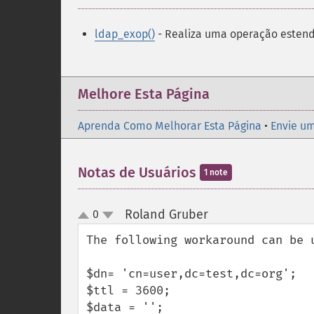
ldap_exop()
- Realiza uma operação esten
Melhore Esta Página
Aprenda Como Melhorar Esta Página
•
Envie um
Notas de Usuários
1 note
Roland Gruber
0
¶
up
down
The following workaround can be 
$dn= 'cn=user,dc=test,dc=org';

$ttl = 3600;

$data = '';
