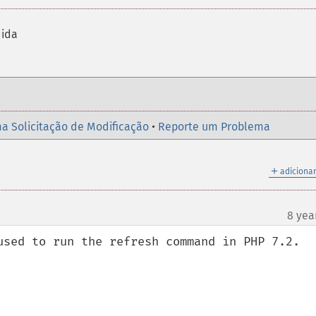
dida
a Solicitação de Modificação
•
Reporte um Problema
＋
adicionar
8 yea
used to run the refresh command in PHP 7.2.
