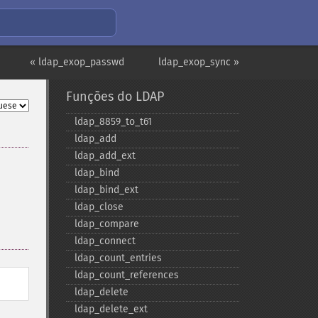
« ldap_exop_passwd
ldap_exop_sync »
Funções do LDAP
ldap_​8859_​to_​t61
ldap_​add
ldap_​add_​ext
ldap_​bind
ldap_​bind_​ext
ldap_​close
ldap_​compare
ldap_​connect
ldap_​count_​entries
ldap_​count_​references
ldap_​delete
ldap_​delete_​ext