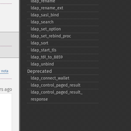
ldap_​rename
ldap_​rename_​ext
ldap_​sasl_​bind
ldap_​search
ldap_​set_​option
ldap_​set_​rebind_​proc
ldap_​sort
ldap_​start_​tls
ldap_​t61_​to_​8859
ldap_​unbind
Deprecated
 nota
ldap_​connect_​wallet
ldap_​control_​paged_​result
rs ago
ldap_​control_​paged_​result_​
response