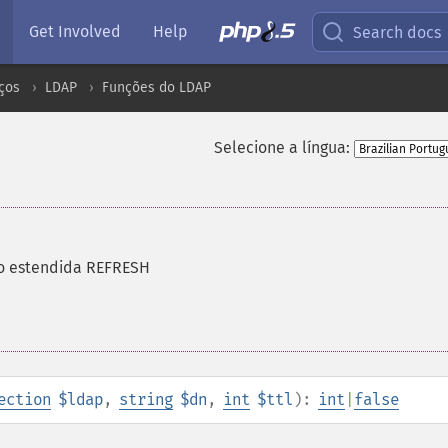
Get Involved
Help
Search docs
ços
LDAP
Funções do LDAP
Selecione a língua:
ão estendida REFRESH
ection
$ldap
,
string
$dn
,
int
$ttl
):
int
|
false