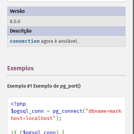
8.0.0
connection
agora é anulável.
Exemplos
¶
Exemplo #1 Exemplo de
pg_port()
<?php

$pgsql_conn 
= 
pg_connect
(
"dbname=mark 
host=localhost"
);

if (
$pgsql_conn
) {
