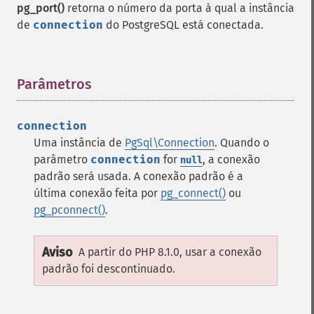
pg_port()
retorna o número da porta à qual a instância
de
connection
do PostgreSQL está conectada.
Parâmetros
¶
connection
Uma instância de
PgSql\Connection
. Quando o
parâmetro
connection
for
, a conexão
null
padrão será usada. A conexão padrão é a
última conexão feita por
pg_connect()
ou
pg_pconnect()
.
Aviso
A partir do PHP 8.1.0, usar a conexão
padrão foi descontinuado.