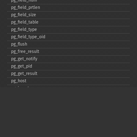
pg_​field_​num
pg_​field_​prtlen
pg_​field_​size
pg_​field_​table
pg_​field_​type
pg_​field_​type_​oid
pg_​flush
pg_​free_​result
pg_​get_​notify
pg_​get_​pid
pg_​get_​result
pg_​host
pg_​insert
pg_​jit
pg_​last_​error
pg_​last_​notice
pg_​last_​oid
pg_​lo_​close
pg_​lo_​create