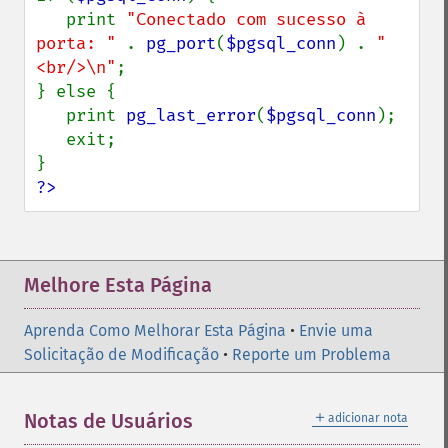
   print 
"Conectado com sucesso à 
porta: " 
. 
pg_port
(
$pgsql_conn
) . 
"
<br/>\n"
;

} else {

   print 
pg_last_error
(
$pgsql_conn
);

   exit;

?>
Melhore Esta Página
Aprenda Como Melhorar Esta Página
•
Envie uma
Solicitação de Modificação
•
Reporte um Problema
＋
Notas de Usuários
adicionar nota