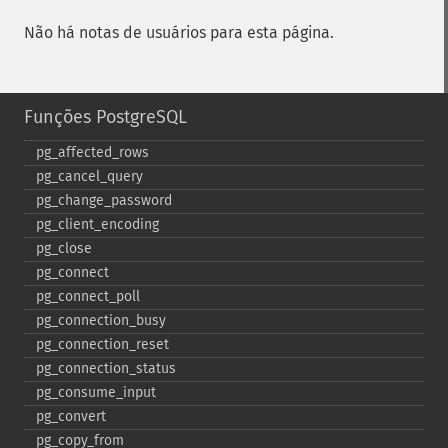
Não há notas de usuários para esta página.
Funções PostgreSQL
pg_​affected_​rows
pg_​cancel_​query
pg_​change_​password
pg_​client_​encoding
pg_​close
pg_​connect
pg_​connect_​poll
pg_​connection_​busy
pg_​connection_​reset
pg_​connection_​status
pg_​consume_​input
pg_​convert
pg_​copy_​from