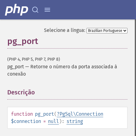
Selecione a língua:
pg_port
(PHP 4, PHP 5, PHP 7, PHP 8)
pg_port
—
Retorne o número da porta associada à
conexão
Descrição
¶
function
pg_port
(
?
PgSql\Connection
$connection
=
null
):
string