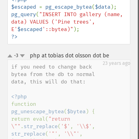
$escaped 
= 
pg_escape_bytea
(
$data
pg_query
(
"INSERT INTO gallery (name, 
data) VALUES ('Pine trees', 
E'
$escaped
'::bytea)"
?>
php at tobias dot olsson dot be
-3
¶
up
down
23 years ago
if you need to change back 
bytea from the db to normal 
data, this will do that:

function 
pg_unescape_bytea
(
$bytea
) {

return eval(
"return 
\""
.
str_replace
(
'$'
, 
'\\$'
, 
str_replace
(
'"'
, 
'\\"'
, 