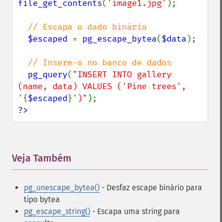
file_get_contents
(
'image1.jpg'
);

// Escapa o dado binário

$escaped 
= 
pg_escape_bytea
(
$data
);

// Insere-o no banco de dados

pg_query
(
"INSERT INTO gallery 
(name, data) VALUES ('Pine trees', 
'
{
$escaped
}
')"
?>
Veja Também
¶
pg_unescape_bytea()
- Desfaz escape binário para
tipo bytea
pg_escape_string()
- Escapa uma string para