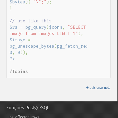
$bytea
)).
"\";"
);

}

$rs 
= 
pg_query
(
$conn
, 
"SELECT 
image from images LIMIT 1"
$image 
= 
pg_unescape_bytea
(
pg_fetch_result
(
$rs
, 
0
, 
0
/Tobias
＋
adicionar nota
Funções PostgreSQL
pg_​affected_​rows