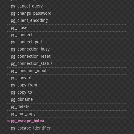
pg_​cancel_​query
pg_​change_​password
pg_​client_​encoding
pg_​close
pg_​connect
pg_​connect_​poll
pg_​connection_​busy
pg_​connection_​reset
pg_​connection_​status
pg_​consume_​input
pg_​convert
pg_​copy_​from
pg_​copy_​to
pg_​dbname
pg_​delete
pg_​end_​copy
pg_​escape_​bytea
pg_​escape_​identifier