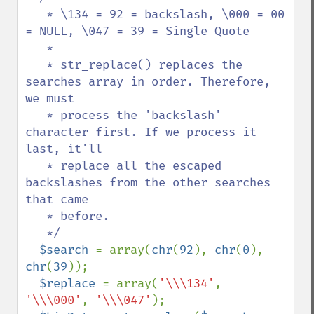
   * \134 = 92 = backslash, \000 = 00 
= NULL, \047 = 39 = Single Quote

   *

   * str_replace() replaces the 
searches array in order. Therefore, 
we must

   * process the 'backslash' 
character first. If we process it 
last, it'll

   * replace all the escaped 
backslashes from the other searches 
that came

   * before.

   */

$search 
= array(
chr
(
92
), 
chr
(
0
), 
chr
(
39
));

$replace 
= array(
'\\\134'
, 
'\\\000'
, 
'\\\047'
);
