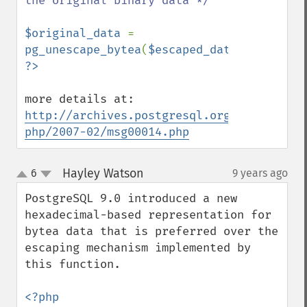
the original binary data */

$original_data 
= 
pg_unescape_bytea
(
$escaped_data
more details at: 
http://archives.postgresql.org/pgsql-
php/2007-02/msg00014.php
Hayley Watson
6
9 years ago
¶
up
down
PostgreSQL 9.0 introduced a new 
hexadecimal-based representation for 
bytea data that is preferred over the 
escaping mechanism implemented by 
this function.
