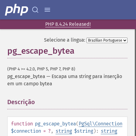
PHP 8.4.24 Released!
Selecione a língua:
pg_escape_bytea
(PHP 4 >= 4.2.0, PHP 5, PHP 7, PHP 8)
pg_escape_bytea
—
Escapa uma string para inserção
em um campo bytea
Descrição
¶
function
pg_escape_bytea
(
PgSql\Connection
$connection
= ?
,
string
$string
):
string