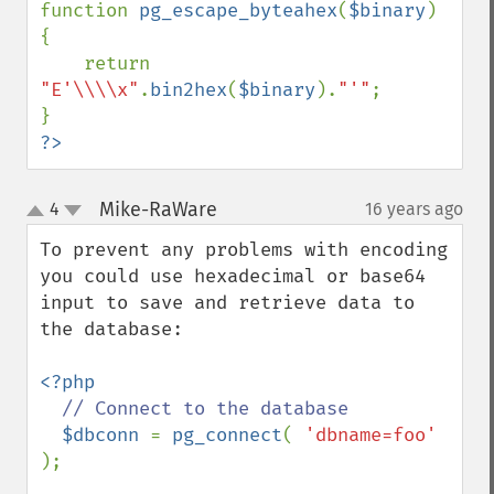
function 
pg_escape_byteahex
(
$binary
)

{

    return 
"E'\\\\x"
.
bin2hex
(
$binary
).
"'"
;

?>
Mike-RaWare
4
16 years ago
¶
up
down
To prevent any problems with encoding 
you could use hexadecimal or base64 
input to save and retrieve data to 
the database:

<?php 

// Connect to the database

$dbconn 
= 
pg_connect
( 
'dbname=foo' 
);
