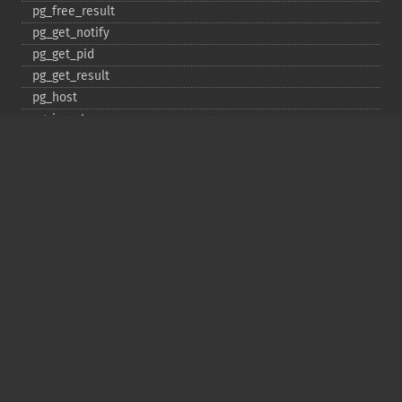
pg_​free_​result
pg_​get_​notify
pg_​get_​pid
pg_​get_​result
pg_​host
pg_​insert
pg_​jit
pg_​last_​error
pg_​last_​notice
pg_​last_​oid
pg_​lo_​close
pg_​lo_​create
pg_​lo_​export
pg_​lo_​import
pg_​lo_​open
pg_​lo_​read
pg_​lo_​read_​all
pg_​lo_​seek
pg_​lo_​tell