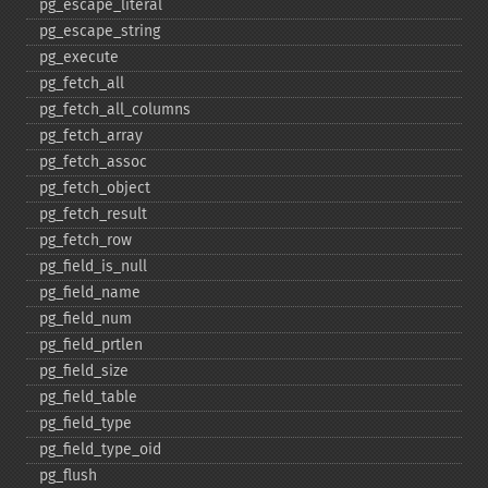
pg_​escape_​literal
pg_​escape_​string
pg_​execute
pg_​fetch_​all
pg_​fetch_​all_​columns
pg_​fetch_​array
pg_​fetch_​assoc
pg_​fetch_​object
pg_​fetch_​result
pg_​fetch_​row
pg_​field_​is_​null
pg_​field_​name
pg_​field_​num
pg_​field_​prtlen
pg_​field_​size
pg_​field_​table
pg_​field_​type
pg_​field_​type_​oid
pg_​flush