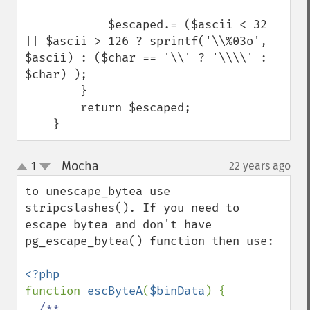
            $escaped.= ($ascii < 32 
|| $ascii > 126 ? sprintf('\\%03o', 
$ascii) : ($char == '\\' ? '\\\\' : 
$char) );

        }

        return $escaped;

    }
Mocha
1
22 years ago
¶
up
down
to unescape_bytea use 
stripcslashes(). If you need to 
escape bytea and don't have 
pg_escape_bytea() function then use:

function 
escByteA
(
$binData
) {

/**
