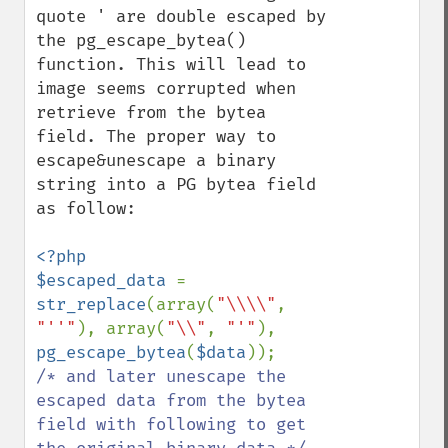
quote ' are double escaped by 
the pg_escape_bytea() 
function. This will lead to 
image seems corrupted when 
retrieve from the bytea 
field. The proper way to 
escape&unescape a binary 
string into a PG bytea field 
as follow:

<?php

$escaped_data 
= 
str_replace
(array(
"\\\\"
, 
"''"
), array(
"\\"
, 
"'"
), 
pg_escape_bytea
(
$data
/* and later unescape the 
escaped data from the bytea 
field with following to get 