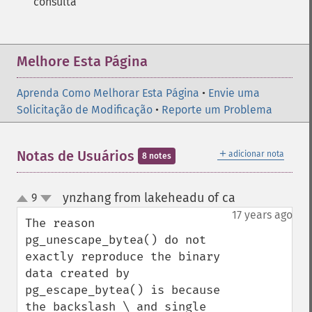
consulta
Melhore Esta Página
Aprenda Como Melhorar Esta Página
•
Envie uma
Solicitação de Modificação
•
Reporte um Problema
＋
Notas de Usuários
adicionar nota
8 notes
ynzhang from lakeheadu of ca
9
¶
up
down
17 years ago
The reason 
pg_unescape_bytea() do not 
exactly reproduce the binary 
data created by 
pg_escape_bytea() is because 
the backslash \ and single 