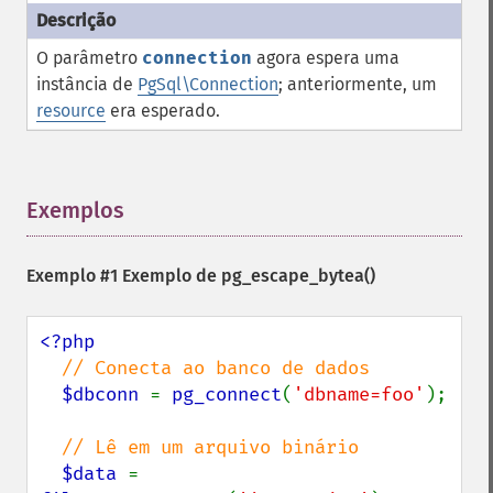
O parâmetro
connection
agora espera uma
instância de
PgSql\Connection
; anteriormente, um
resource
era esperado.
Exemplos
¶
Exemplo #1 Exemplo de
pg_escape_bytea()
<?php

// Conecta ao banco de dados

$dbconn 
= 
pg_connect
(
'dbname=foo'
);

// Lê em um arquivo binário

$data 
= 