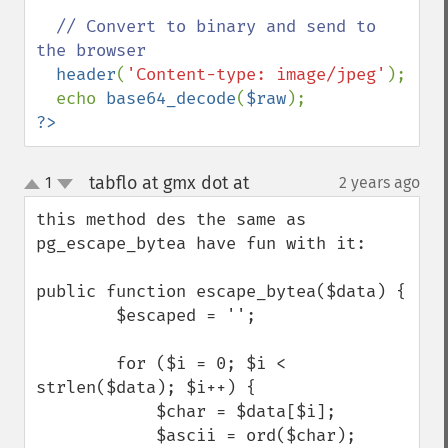
// Convert to binary and send to 
the browser

header
(
'Content-type: image/jpeg'
);

  echo 
base64_decode
(
$raw
?>
tabflo at gmx dot at
1
2 years ago
¶
up
down
this method des the same as 
pg_escape_bytea have fun with it:

public function escape_bytea($data) {

        $escaped = '';

        for ($i = 0; $i < 
strlen($data); $i++) {

            $char = $data[$i];

            $ascii = ord($char);
