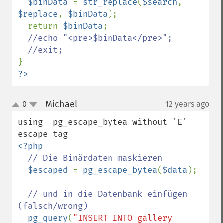
$binData 
= 
str_replace
(
$search
, 
$replace
, 
$binData
);

  return 
$binData
;

//echo "<pre>$binData</pre>";

?>
Michael
0
12 years ago
¶
up
down
using  pg_escape_bytea without 'E' 
<?php 

// Die Binärdaten maskieren

$escaped 
= 
pg_escape_bytea
(
$data
);

// und in die Datenbank einfügen 
(falsch/wrong)

pg_query
(
"INSERT INTO gallery 