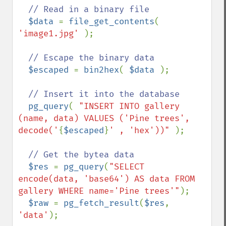
// Read in a binary file

$data 
= 
file_get_contents
( 
'image1.jpg' 
);

// Escape the binary data

$escaped 
= 
bin2hex
( 
$data 
);

// Insert it into the database

pg_query
( 
"INSERT INTO gallery 
(name, data) VALUES ('Pine trees', 
decode('
{
$escaped
}
' , 'hex'))" 
);

// Get the bytea data

$res 
= 
pg_query
(
"SELECT 
encode(data, 'base64') AS data FROM 
gallery WHERE name='Pine trees'"
);  

$raw 
= 
pg_fetch_result
(
$res
, 
'data'
);
