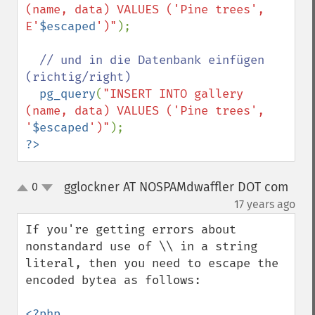
(name, data) VALUES ('Pine trees', 
E'
$escaped
')"
);

// und in die Datenbank einfügen 
(richtig/right)

pg_query
(
"INSERT INTO gallery 
(name, data) VALUES ('Pine trees', 
'
$escaped
')"
?>
gglockner AT NOSPAMdwaffler DOT com
0
up
down
¶
17 years ago
If you're getting errors about 
nonstandard use of \\ in a string 
literal, then you need to escape the 
encoded bytea as follows:

<?php
