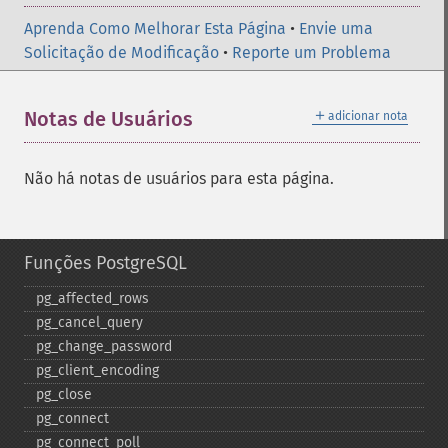
Aprenda Como Melhorar Esta Página
•
Envie uma
Solicitação de Modificação
•
Reporte um Problema
＋
Notas de Usuários
adicionar nota
Não há notas de usuários para esta página.
Funções PostgreSQL
pg_​affected_​rows
pg_​cancel_​query
pg_​change_​password
pg_​client_​encoding
pg_​close
pg_​connect
pg_​connect_​poll