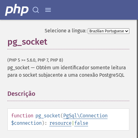
Selecione a língua:
pg_socket
(PHP 5 >= 5.6.0, PHP 7, PHP 8)
pg_socket
—
Obtém um identificador somente leitura
para o socket subjacente a uma conexão PostgreSQL
Descrição
¶
function
pg_socket
(
PgSql\Connection
$connection
):
resource
|
false