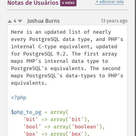
＋
Notas de Usuários
adicionar nota
4 notes
Joshua Burns
4
13 years ago
¶
up
down
Here is an updated list of nearly 
every PostgreSQL data type, and PHP's 
internal C-type equivalent, updated 
for PostgreSQL 9.2. The first array 
maps PHP's internal data type to 
PostgreSQL's equivalents. The second 
maps PostgreSQL's data-types to PHP's 
equivalents.

<?php

$php_to_pg 
= array(

'bit' 
=> array(
'bit'
),

'bool' 
=> array(
'boolean'
),

'box' 
=> array(
'box'
),
