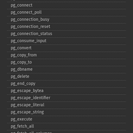
pg_​connect
pg_​connect_​poll
pg_​connection_​busy
pg_​connection_​reset
pg_​connection_​status
pg_​consume_​input
pg_​convert
pg_​copy_​from
pg_​copy_​to
pg_​dbname
pg_​delete
pg_​end_​copy
pg_​escape_​bytea
pg_​escape_​identifier
pg_​escape_​literal
pg_​escape_​string
pg_​execute
pg_​fetch_​all