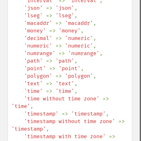
'interval' 
=> 
'interval'
,

'json' 
=> 
'json'
,

'lseg' 
=> 
'lseg'
,

'macaddr' 
=> 
'macaddr'
,

'money' 
=> 
'money'
,

'decimal' 
=> 
'numeric'
,

'numeric' 
=> 
'numeric'
,

'numrange' 
=> 
'numrange'
,

'path' 
=> 
'path'
,

'point' 
=> 
'point'
,

'polygon' 
=> 
'polygon'
,

'text' 
=> 
'text'
,

'time' 
=> 
'time'
,

'time without time zone' 
=> 
'time'
,

'timestamp' 
=> 
'timestamp'
,

'timestamp without time zone' 
=> 
'timestamp'
,

'timestamp with time zone' 
=> 