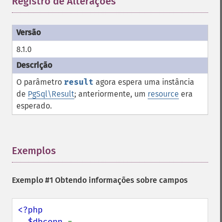
Registro de Alterações
¶
8.1.0
O parâmetro
result
agora espera uma instância
de
PgSql\Result
; anteriormente, um
resource
era
esperado.
Exemplos
¶
Exemplo #1 Obtendo informações sobre campos
<?php

  $dbconn 
= 