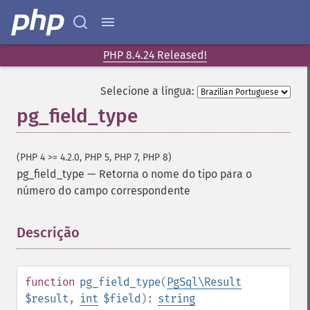
PHP 8.4.24 Released!
Selecione a língua:
pg_field_type
(PHP 4 >= 4.2.0, PHP 5, PHP 7, PHP 8)
pg_field_type
—
Retorna o nome do tipo para o
número do campo correspondente
Descrição
¶
function
pg_field_type
(
PgSql\Result
$result
,
int
$field
):
string