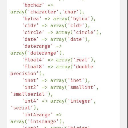
'bpchar' 
=> 
array(
'character'
,
'char'
),

'bytea' 
=> array(
'bytea'
),

'cidr' 
=> array(
'cidr'
),

'circle' 
=> array(
'circle'
),

'date' 
=> array(
'date'
),

'daterange' 
=> 
array(
'daterange'
),

'float4' 
=> array(
'real'
),

'float8' 
=> array(
'double 
precision'
),

'inet' 
=> array(
'inet'
),

'int2' 
=> array(
'smallint'
, 
'smallserial'
),

'int4' 
=> array(
'integer'
, 
'serial'
),

'int4range' 
=> 
array(
'int4range'
),
