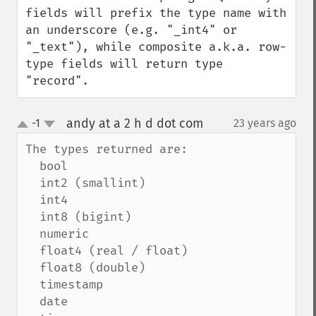
fields will prefix the type name with 
an underscore (e.g. "_int4" or 
"_text"), while composite a.k.a. row-
type fields will return type 
"record".
andy at a 2 h d dot com
-1
23 years ago
¶
up
down
The types returned are:

  bool

  int2 (smallint)

  int4

  int8 (bigint)

  numeric

  float4 (real / float)

  float8 (double)

  timestamp

  date
