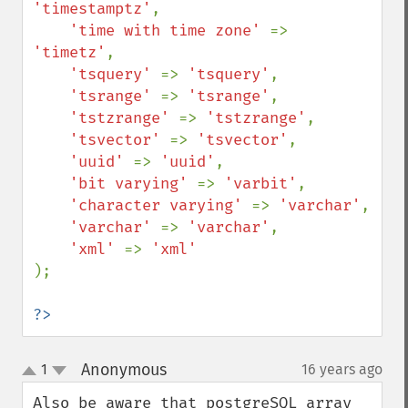
'timestamptz'
,

'time with time zone' 
=> 
'timetz'
,

'tsquery' 
=> 
'tsquery'
,

'tsrange' 
=> 
'tsrange'
,

'tstzrange' 
=> 
'tstzrange'
,

'tsvector' 
=> 
'tsvector'
,

'uuid' 
=> 
'uuid'
,

'bit varying' 
=> 
'varbit'
,

'character varying' 
=> 
'varchar'
,

'varchar' 
=> 
'varchar'
,

'xml' 
=> 
);

?>
Anonymous
1
16 years ago
¶
up
down
Also be aware that postgreSQL array 