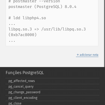
# postmaster --version

postmaster (PostgreSQL) 8.0.4

# ldd libphp4.so

...

libpq.so.3 => /usr/lib/libpq.so.3 
(0xb7ac8000)

...
＋
adicionar nota
Funções PostgreSQL
pg_​affected_​rows
pg_​cancel_​query
pg_​change_​password
pg_​client_​encoding
pg_​close