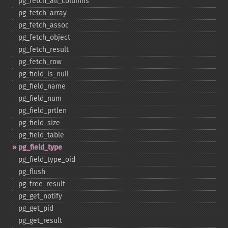
pg_​fetch_​all_​columns
pg_​fetch_​array
pg_​fetch_​assoc
pg_​fetch_​object
pg_​fetch_​result
pg_​fetch_​row
pg_​field_​is_​null
pg_​field_​name
pg_​field_​num
pg_​field_​prtlen
pg_​field_​size
pg_​field_​table
pg_​field_​type
pg_​field_​type_​oid
pg_​flush
pg_​free_​result
pg_​get_​notify
pg_​get_​pid
pg_​get_​result