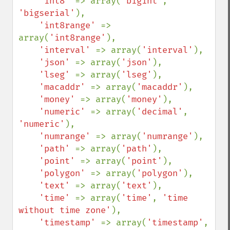
'int8' 
=> array(
'bigint'
, 
'bigserial'
),

'int8range' 
=> 
array(
'int8range'
),

'interval' 
=> array(
'interval'
),

'json' 
=> array(
'json'
),

'lseg' 
=> array(
'lseg'
),

'macaddr' 
=> array(
'macaddr'
),

'money' 
=> array(
'money'
),

'numeric' 
=> array(
'decimal'
, 
'numeric'
),

'numrange' 
=> array(
'numrange'
),

'path' 
=> array(
'path'
),

'point' 
=> array(
'point'
),

'polygon' 
=> array(
'polygon'
),

'text' 
=> array(
'text'
),

'time' 
=> array(
'time'
, 
'time 
without time zone'
),

'timestamp' 
=> array(
'timestamp'
, 