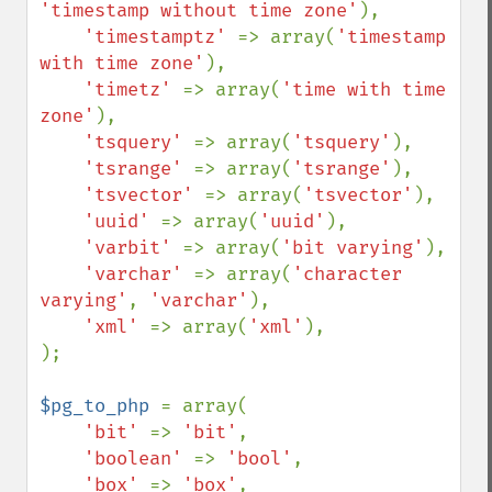
'timestamp without time zone'
),

'timestamptz' 
=> array(
'timestamp 
with time zone'
),

'timetz' 
=> array(
'time with time 
zone'
),

'tsquery' 
=> array(
'tsquery'
),

'tsrange' 
=> array(
'tsrange'
),

'tsvector' 
=> array(
'tsvector'
),

'uuid' 
=> array(
'uuid'
),

'varbit' 
=> array(
'bit varying'
),

'varchar' 
=> array(
'character 
varying'
, 
'varchar'
),

'xml' 
=> array(
'xml'
),

);

$pg_to_php 
= array(

'bit' 
=> 
'bit'
,

'boolean' 
=> 
'bool'
,

'box' 
=> 
'box'
,
