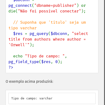
pg_connect
(
"dbname=publisher"
) or 
die(
"Não foi possível conectar"
);

// Suponha que 'título' seja um 
tipo varchar

$res 
= 
pg_query
(
$dbconn
, 
"select 
title from authors where author = 
'Orwell'"
);

  echo 
"Tipo de campo: "
, 
pg_field_type
(
$res
, 
0
?>
O exemplo acima produzirá:
Tipo de campo: varchar