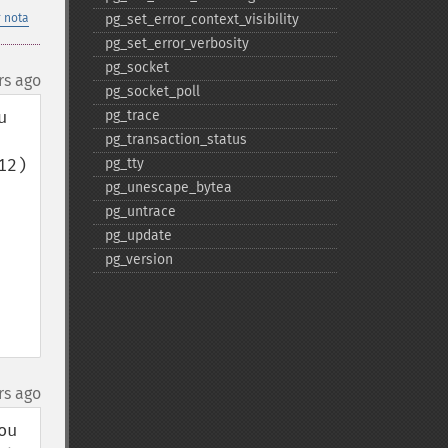
 nota
pg_​set_​error_​context_​visibility
pg_​set_​error_​verbosity
pg_​socket
rs ago
pg_​socket_​poll
 
pg_​trace
pg_​transaction_​status
2) 
pg_​tty
pg_​unescape_​bytea
pg_​untrace
pg_​update
pg_​version
rs ago
u 