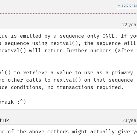
＋
adicionar
22 yea
¶
lue is emitted by a sequence only ONCE. If you
a sequence using nextval(), the sequence will 
nextval() will return further numbers (after 1
al() to retrieve a value to use as a primary 
no other calls to nextval() on that sequence 
ace conditions, no transactions required.

afaik :^)
t uk
23 yea
¶
me of the above methods might actually give yo