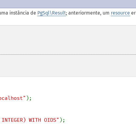
uma instância de
PgSql\Result
; anteriormente, um
resource
er
ocalhost"
);

 INTEGER) WITH OIDS"
);
