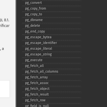
pg_​convert
pg_​copy_​from
pg_​copy_​to
L 8.1.
pg_​dbname
ificar
pg_​delete
pg_​end_​copy
pg_​escape_​bytea
pg_​escape_​identifier
, a
pg_​escape_​literal
pg_​escape_​string
pg_​execute
pg_​fetch_​all
pg_​fetch_​all_​columns
pg_​fetch_​array
pg_​fetch_​assoc
pg_​fetch_​object
pg_​fetch_​result
pg_​fetch_​row
pg_​field_​is_​null