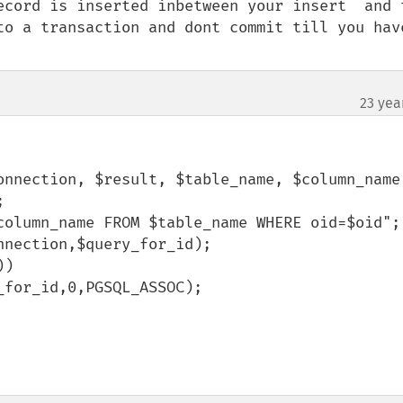
ecord is inserted inbetween your insert  and t
to a transaction and dont commit till you have
23 yea
onnection, $result, $table_name, $column_name)