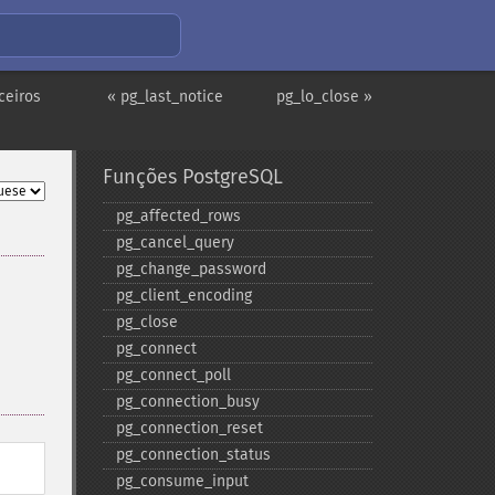
ceiros
« pg_last_notice
pg_lo_close »
Funções PostgreSQL
pg_​affected_​rows
pg_​cancel_​query
pg_​change_​password
pg_​client_​encoding
pg_​close
pg_​connect
pg_​connect_​poll
pg_​connection_​busy
pg_​connection_​reset
pg_​connection_​status
pg_​consume_​input