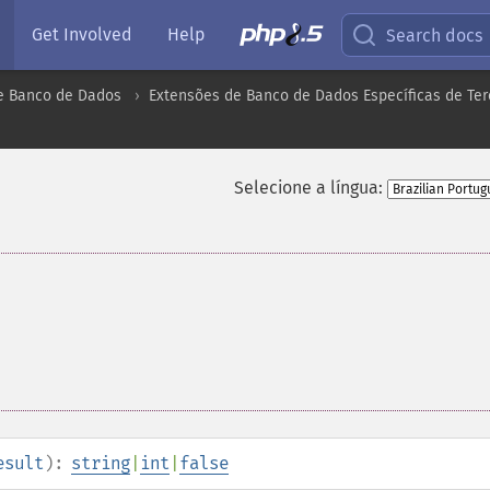
Get Involved
Help
Search docs
e Banco de Dados
Extensões de Banco de Dados Específicas de Ter
Selecione a língua:
esult
):
string
|
int
|
false