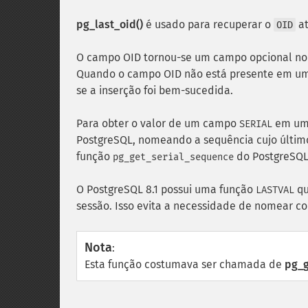
pg_last_oid()
é usado para recuperar o
at
OID
O campo OID tornou-se um campo opcional no P
Quando o campo OID não está presente em um
se a inserção foi bem-sucedida.
Para obter o valor de um campo
em uma 
SERIAL
PostgreSQL, nomeando a sequência cujo último
função
do PostgreSQL 
pg_get_serial_sequence
O PostgreSQL 8.1 possui uma função
qu
LASTVAL
sessão. Isso evita a necessidade de nomear c
Nota
:
Esta função costumava ser chamada de
pg_g