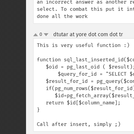
an incorrect answer as another r
select. To combat this put it in
done all the work
dtutar at yore dot com dot tr
0
¶
up
down
This is very useful function :)

function sql_last_inserted_id($c
   $oid = pg_last_oid ( $result);

       $query_for_id = "SELECT $column_name FROM $table_name WHERE oid=$oid";

   $result_for_id = pg_query($connection,$query_for_id);

   if(pg_num_rows($result_for_id))

      $id=pg_fetch_array($result_for_id,0,PGSQL_ASSOC);

   return $id[$column_name];

}

Call after insert, simply ;)