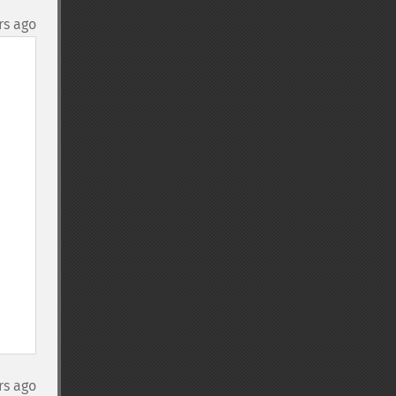
rs ago
rs ago