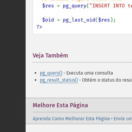
$res 
= 
pg_query
(
"INSERT INTO t
$oid 
= 
pg_last_oid
(
$res
?>
Veja Também
¶
pg_query()
- Executa uma consulta
pg_result_status()
- Obtém o status do resu
Melhore Esta Página
Aprenda Como Melhorar Esta Página
•
Envie um