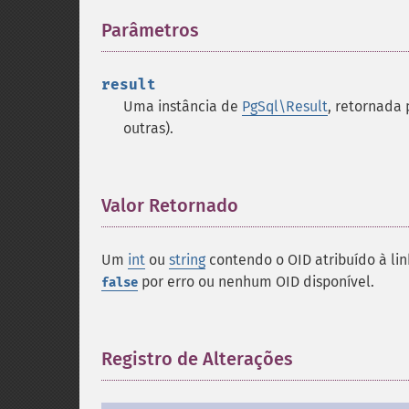
Parâmetros
¶
result
Uma instância de
PgSql\Result
, retornada
outras).
Valor Retornado
¶
Um
int
ou
string
contendo o OID atribuído à li
por erro ou nenhum OID disponível.
false
Registro de Alterações
¶