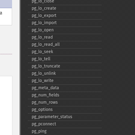
pg_​lo_​close
pg_​lo_​create
a
pg_​lo_​export
pg_​lo_​import
pg_​lo_​open
pg_​lo_​read
pg_​lo_​read_​all
pg_​lo_​seek
pg_​lo_​tell
pg_​lo_​truncate
pg_​lo_​unlink
pg_​lo_​write
pg_​meta_​data
pg_​num_​fields
pg_​num_​rows
pg_​options
pg_​parameter_​status
pg_​pconnect
pg_​ping