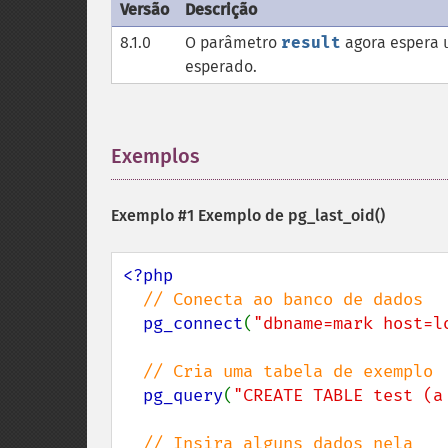
Versão
Descrição
8.1.0
O parâmetro
result
agora espera 
esperado.
Exemplos
¶
Exemplo #1 Exemplo de
pg_last_oid()
<?php

// Conecta ao banco de dados

pg_connect
(
"dbname=mark host=l
// Cria uma tabela de exemplo

pg_query
(
"CREATE TABLE test (a
// Insira alguns dados nela
