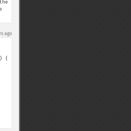
he 
 
rs ago
 {
