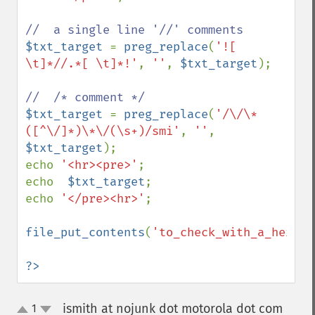
$txt_target 
= 
preg_replace
(
'![ 
\t]*//.*[ \t]*!'
, 
''
, 
$txt_target
);

$txt_target 
= 
preg_replace
(
'/\/\*
([^\/]*)\*\/(\s+)/smi'
, 
''
, 
$txt_target
);

echo 
'<hr><pre>'
;

echo  
$txt_target
;

echo 
'</pre><hr>'
;

file_put_contents
(
'to_check_with_a_hex_vi
?>
ismith at nojunk dot motorola dot com
1
¶
up