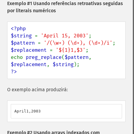
Exemplo #1 Usando referências retroativas seguidas
por literais numéricos
<?php

$string 
= 
'April 15, 2003'
$pattern 
= 
'/(\w+) (\d+), (\d+)/i'
$replacement 
= 
'${1}1,$3'
;

echo 
preg_replace
(
$pattern
, 
$replacement
, 
$string
?>
O exemplo acima produzirá:
April1,2003
Exemplo #2 Usando arrays indexados com