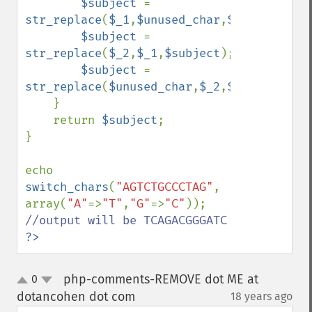
$subject 
= 
str_replace
(
$_1
,
$unused_char
,
$subject
);

$subject 
= 
str_replace
(
$_2
,
$_1
,
$subject
);

$subject 
= 
str_replace
(
$unused_char
,
$_2
,
$subject
);

    }

    return 
$subject
;

}

echo 
switch_chars
(
"AGTCTGCCCTAG"
, 
array(
"A"
=>
"T"
,
"G"
=>
"C"
)); 
?>
php-comments-REMOVE dot ME at
0
up
down
dotancohen dot com
18 years ago
¶