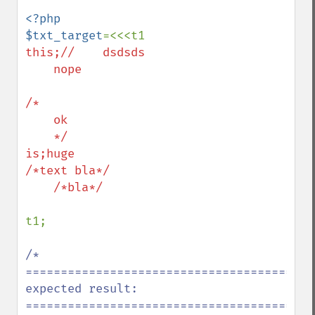
<?php

$txt_target
this;//    dsdsds

    nope

/*

    ok

    */

is;huge

/*text bla*/

    /*bla*/

t1;

/*

=========================================
expected result:

=========================================