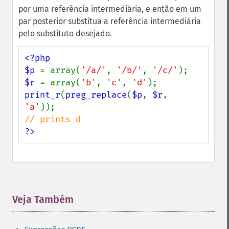
por uma referência intermediária, e então em um
par posterior substitua a referência intermediária
pelo substituto desejado.
<?php

$p 
= array(
'/a/'
, 
'/b/'
, 
'/c/'
$r 
= array(
'b'
, 
'c'
, 
'd'
print_r
(
preg_replace
(
$p
, 
$r
, 
'a'
?>
Veja Também
¶