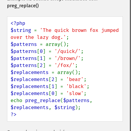
preg_replace()
<?php

$string 
= 
'The quick brown fox jumped 
over the lazy dog.'
$patterns 
$patterns
[
0
] = 
'/quick/'
$patterns
[
1
] = 
'/brown/'
$patterns
[
2
] = 
'/fox/'
$replacements 
$replacements
[
2
] = 
'bear'
$replacements
[
1
] = 
'black'
$replacements
[
0
] = 
'slow'
;

echo 
preg_replace
(
$patterns
, 
$replacements
, 
$string
?>