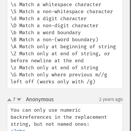
\s Match a whitespace character

\S Match a non-whitespace character

\d Match a digit character

\D Match a non-digit character

\b Match a word boundary

\B Match a non-(word boundary)

\A Match only at beginning of string

\Z Match only at end of string, or 
before newline at the end

\z Match only at end of string

\G Match only where previous m//g 
left off (works only with /g)
Anonymous
7
2 years ago
¶
up
down
You can only use numeric 
backreferences in the replacement 