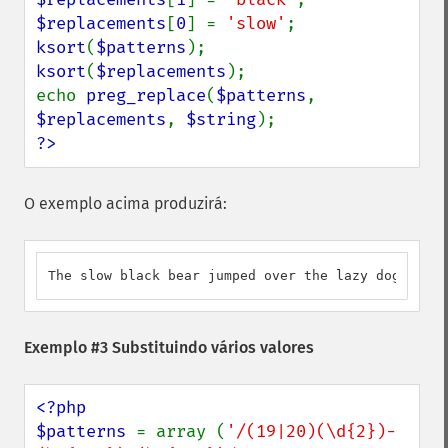
$replacements
[
0
] = 
'slow'
ksort
(
$patterns
ksort
(
$replacements
);

echo 
preg_replace
(
$patterns
, 
$replacements
, 
$string
?>
O exemplo acima produzirá:
The slow black bear jumped over the lazy dog.
Exemplo #3 Substituindo vários valores
<?php

$patterns 
= array (
'/(19|20)(\d{2})-