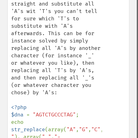
straight and substitute all 
'A's wit 'T's you can't tell 
for sure which 'T's to 
substitute with 'A's 
afterwards. This can be for 
instance solved by simply 
replacing all 'A's by another 
character (for instance '_' 
or whatever you like), then 
replacing all 'T's by 'A's, 
and then replacing all '_'s 
(or whatever character you 
chose) by 'A's:

<?php

$dna 
= 
"AGTCTGCCCTAG"
;

echo 
str_replace
(array(
"A"
,
"G"
,
"C"
,
"T"
,
"_"
,
"-
"
), array(
"_"
,
"-