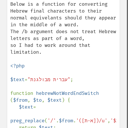
Below is a function for converting 
Hebrew final characters to their

normal equivelants should they appear 
in the middle of a word.

The /b argument does not treat Hebrew 
letters as part of a word,

so I had to work around that 
limitation.

<?php

$text
=
"עברית מבולגנת"
;

function 
hebrewNotWordEndSwitch 
(
$from
, 
$to
, 
$text
) {

$text
=

preg_replace
(
'/'
.
$from
.
'([א-ת])/u'
,
'$2'
.
$
   return 
$text
;
