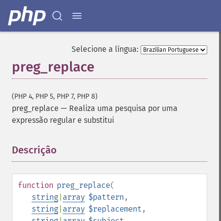
Selecione a língua:
preg_replace
(PHP 4, PHP 5, PHP 7, PHP 8)
preg_replace
—
Realiza uma pesquisa por uma
expressão regular e substitui
Descrição
¶
function
preg_replace
(
string
|
array
$pattern
,
string
|
array
$replacement
,
string
|
array
$subject
,