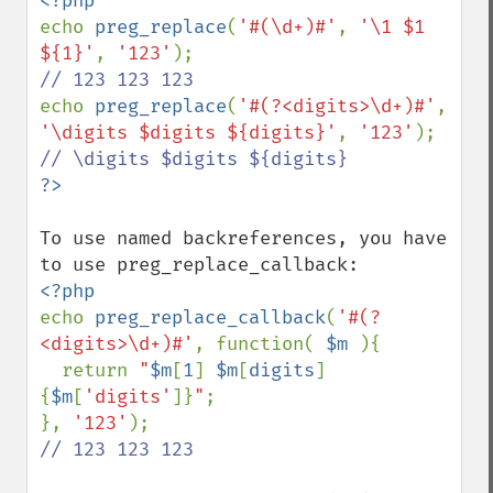
echo 
preg_replace
(
'#(\d+)#'
, 
'\1 $1 
${1}'
, 
'123'
echo 
preg_replace
(
'#(?<digits>\d+)#'
, 
'\digits $digits ${digits}'
, 
'123'
To use named backreferences, you have 
echo 
preg_replace_callback
(
'#(?
<digits>\d+)#'
, function( 
$m 
){

  return 
"
$m
[
1
]
$m
[
digits
]
{
$m
[
'digits'
]}
"
;

}, 
'123'
// 123 123 123
