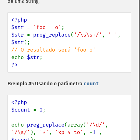
de uma string.
<?php

$str 
= 
'foo   o'
$str 
= 
preg_replace
(
'/\s\s+/'
, 
' '
, 
$str
echo 
$str
?>
Exemplo #5 Usando o parâmetro
count
<?php

$count 
= 
0
;

echo 
preg_replace
(array(
'/\d/'
, 
'/\s/'
), 
'*'
, 
'xp 4 to'
, -
1 
, 
$count
);
