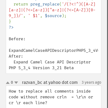
  return 
preg_replace
(
'/(?<!^)([A-Z]
[a-z]|(?<=[a-z])[^a-z]|(?<=[A-Z])[0-
9_])/'
, 
' $1'
, 
$source
);

Before:

ExpandCamelCaseAPIDescriptorPHP5_3_4Versio
After:

  Expand Camel Case API Descriptor 
PHP 5_3_4 Version 3_21 Beta
razvan_bc at yahoo dot com
0
3 years ago
¶
up
down
How to replace all comments inside 
code without remove crln  = \r\n or 
cr \r each line?
