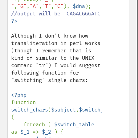
"
,
"G"
,
"A"
,
"T"
,
"C"
), 
$dna
); 
Although I don't know how 
transliteration in perl works 
(though I remember that is 
kind of similar to the UNIX 
command "tr") I would suggest 
following function for 
"switching" single chars:

function 
switch_chars
(
$subject
,
$switch_table
,
$unus
{

    foreach ( 
$switch_table 
as 
$_1 
=> 
$_2 
) {
