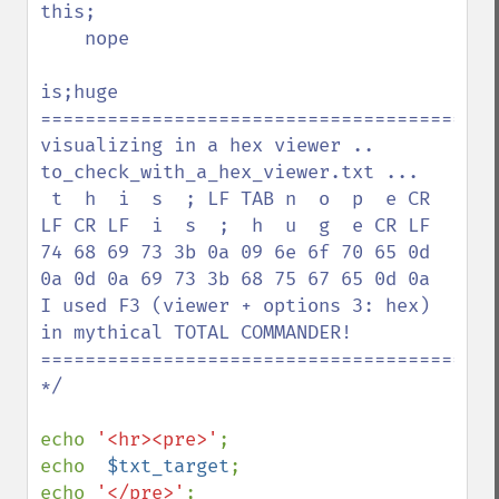
this;

    nope

is;huge

=========================================
visualizing in a hex viewer .. 
to_check_with_a_hex_viewer.txt ...

 t  h  i  s  ; LF TAB n  o  p  e CR 
LF CR LF  i  s  ;  h  u  g  e CR LF

74 68 69 73 3b 0a 09 6e 6f 70 65 0d 
0a 0d 0a 69 73 3b 68 75 67 65 0d 0a

I used F3 (viewer + options 3: hex) 
in mythical TOTAL COMMANDER!

=========================================
*/

echo 
'<hr><pre>'
;

echo  
$txt_target
;

echo 
'</pre>'
;
