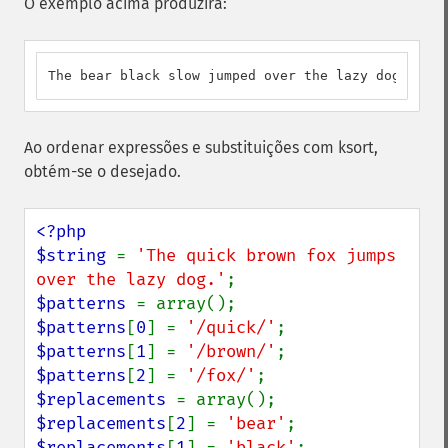
O exemplo acima produzirá:
The bear black slow jumped over the lazy dog.
Ao ordenar expressões e substituições com ksort,
obtém-se o desejado.
<?php

$string 
= 
'The quick brown fox jumps 
over the lazy dog.'
$patterns 
$patterns
[
0
] = 
'/quick/'
$patterns
[
1
] = 
'/brown/'
$patterns
[
2
] = 
'/fox/'
$replacements 
$replacements
[
2
] = 
'bear'
$replacements
[
1
] = 
'black'