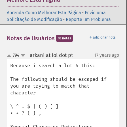
Aprenda Como Melhorar Esta Página
•
Envie uma
Solicitação de Modificação
•
Reporte um Problema
＋
Notas de Usuários
adicionar nota
10 notes
arkani at iol dot pt
794
17 years ago
¶
up
down
Because i search a lot 4 this:

The following should be escaped if 
you are trying to match that 
character

\ ^ . $ | ( ) [ ]

* + ? { } ,

Special Character Definitions
