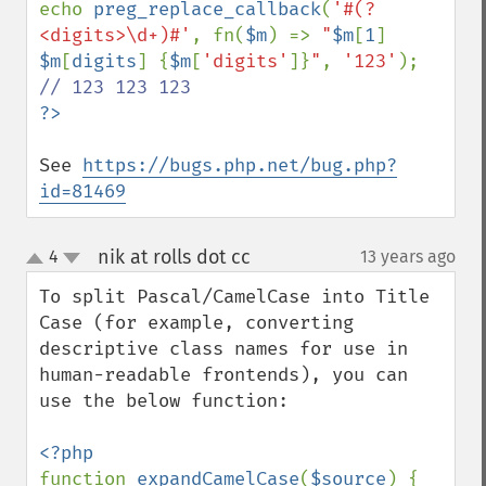
echo 
preg_replace_callback
(
'#(?
<digits>\d+)#'
, fn(
$m
) => 
"
$m
[
1
]
$m
[
digits
]
{
$m
[
'digits'
]}
"
, 
'123'
See 
https://bugs.php.net/bug.php?
id=81469
nik at rolls dot cc
4
13 years ago
¶
up
down
To split Pascal/CamelCase into Title 
Case (for example, converting 
descriptive class names for use in 
human-readable frontends), you can 
use the below function:

function 
expandCamelCase
(
$source
) {
