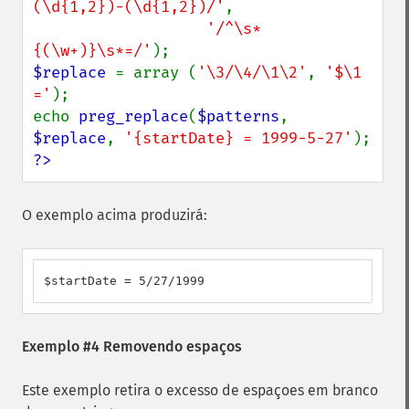
(\d{1,2})-(\d{1,2})/'
,

'/^\s*
{(\w+)}\s*=/'
$replace 
= array (
'\3/\4/\1\2'
, 
'$\1 
='
);

echo 
preg_replace
(
$patterns
, 
$replace
, 
'{startDate} = 1999-5-27'
?>
O exemplo acima produzirá:
$startDate = 5/27/1999
Exemplo #4 Removendo espaços
Este exemplo retira o excesso de espaçoes em branco