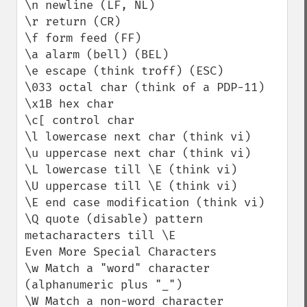
\n newline (LF, NL)

\r return (CR)

\f form feed (FF)

\a alarm (bell) (BEL)

\e escape (think troff) (ESC)

\033 octal char (think of a PDP-11)

\x1B hex char

\c[ control char

\l lowercase next char (think vi)

\u uppercase next char (think vi)

\L lowercase till \E (think vi)

\U uppercase till \E (think vi)

\E end case modification (think vi)

\Q quote (disable) pattern 
metacharacters till \E

Even More Special Characters

\w Match a "word" character 
(alphanumeric plus "_")

\W Match a non-word character
