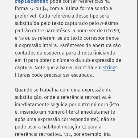
replacement
pode conter referências na
forma
ou
, com a última forma sendo a
\
n
$
n
preferível. Cada referência desse tipo será
substituída pelo texto capturado pelo
n
-ésimo
padrão entre parentêses.
n
pode ser de 0 to 99,
e
ou
referem-se ao texto correspondente
\0
$0
à expressão inteira. Parênteses de abertura são
contados da esquerda para direita (iniciando
em 1) para obter o número da sub-expressão de
captura. Note que a barra invertida em
string
s
literais pode precisar ser escapada.
Quando se trabalha com uma expressão de
substituição, onde a referência retroativa é
imediatamente seguida por outro número (isto
é, inserido um número literal imediatamente
após uma expressão correspondente), não se
pode usar a habitual notação
para a
\1
referência retroativa.
, por exemplo, iria
\11