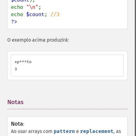
echo 
"\n"
;

echo 
$count
; 
?>
O exemplo acima produzirá:
xp***to

3
Notas
¶
Nota
:
Ao usar arrays com
pattern
e
replacement
, as