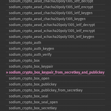
sodium_​crypto_​aead_​chacha20poly1305_​ietf_​decrypt
sodium_​crypto_​aead_​chacha20poly1305_​ietf_​encrypt
sodium_​crypto_​aead_​chacha20poly1305_​ietf_​keygen
sodium_​crypto_​aead_​chacha20poly1305_​keygen
sodium_​crypto_​aead_​xchacha20poly1305_​ietf_​decrypt
sodium_​crypto_​aead_​xchacha20poly1305_​ietf_​encrypt
sodium_​crypto_​aead_​xchacha20poly1305_​ietf_​keygen
sodium_​crypto_​auth
sodium_​crypto_​auth_​keygen
sodium_​crypto_​auth_​verify
sodium_​crypto_​box
sodium_​crypto_​box_​keypair
sodium_​crypto_​box_​keypair_​from_​secretkey_​and_​publickey
sodium_​crypto_​box_​open
sodium_​crypto_​box_​publickey
sodium_​crypto_​box_​publickey_​from_​secretkey
sodium_​crypto_​box_​seal
sodium_​crypto_​box_​seal_​open
sodium_​crypto_​box_​secretkey