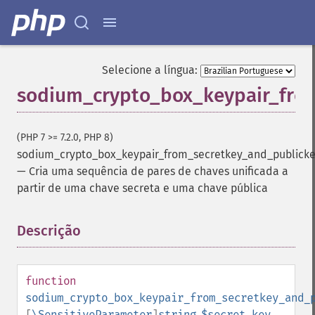
Selecione a língua:
sodium_crypto_box_keypair_fro
(PHP 7 >= 7.2.0, PHP 8)
sodium_crypto_box_keypair_from_secretkey_and_publick
—
Cria uma sequência de pares de chaves unificada a
partir de uma chave secreta e uma chave pública
Descrição
¶
function
sodium_crypto_box_keypair_from_secretkey_and_
[
\SensitiveParameter
]
string
$secret_key
,