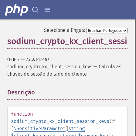
Selecione a língua:
sodium_crypto_kx_client_sessio
(PHP 7 >= 7.2.0, PHP 8)
sodium_crypto_kx_client_session_keys
—
Calcula as
chaves de sessão do lado do cliente
Descrição
¶
function
sodium_crypto_kx_client_session_keys
(
#
[
\SensitiveParameter
]
string
$client_key_pair
,
string
$server_key
):