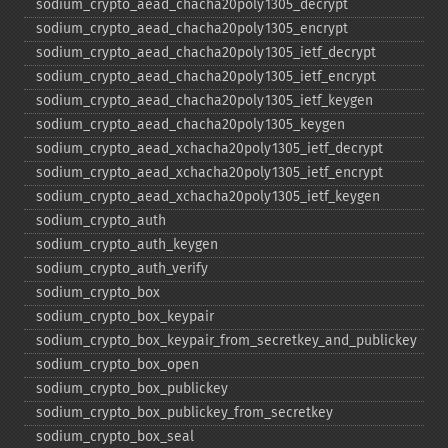
sodium_​crypto_​aead_​chacha20poly1305_​decrypt
sodium_​crypto_​aead_​chacha20poly1305_​encrypt
sodium_​crypto_​aead_​chacha20poly1305_​ietf_​decrypt
sodium_​crypto_​aead_​chacha20poly1305_​ietf_​encrypt
sodium_​crypto_​aead_​chacha20poly1305_​ietf_​keygen
sodium_​crypto_​aead_​chacha20poly1305_​keygen
sodium_​crypto_​aead_​xchacha20poly1305_​ietf_​decrypt
sodium_​crypto_​aead_​xchacha20poly1305_​ietf_​encrypt
sodium_​crypto_​aead_​xchacha20poly1305_​ietf_​keygen
sodium_​crypto_​auth
sodium_​crypto_​auth_​keygen
sodium_​crypto_​auth_​verify
sodium_​crypto_​box
sodium_​crypto_​box_​keypair
sodium_​crypto_​box_​keypair_​from_​secretkey_​and_​publickey
sodium_​crypto_​box_​open
sodium_​crypto_​box_​publickey
sodium_​crypto_​box_​publickey_​from_​secretkey
sodium_​crypto_​box_​seal