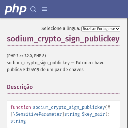
Selecione a língua:
sodium_crypto_sign_publickey
(PHP 7 >= 7.2.0, PHP 8)
sodium_crypto_sign_publickey
—
Extrai a chave
pública Ed25519 de um par de chaves
Descrição
¶
function
sodium_crypto_sign_publickey
(
#
[
\SensitiveParameter
]
string
$key_pair
):
string