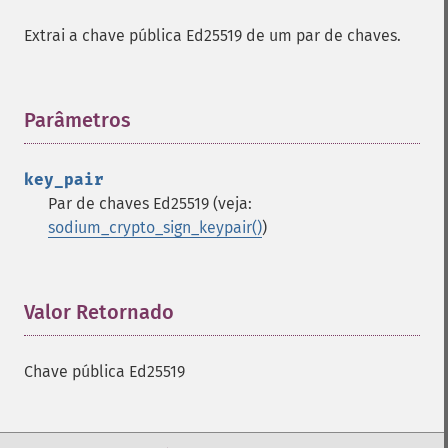
Extrai a chave pública Ed25519 de um par de chaves.
Parâmetros
¶
key_pair
Par de chaves Ed25519 (veja:
Funções da Sodium
sodium_crypto_sign_keypair()
)
sodium_​add
sodium_​base642bin
Valor Retornado
¶
sodium_​bin2base64
sodium_​bin2hex
sodium_​compare
Chave pública Ed25519
sodium_​crypto_​aead_​aegis128l_​decrypt
sodium_​crypto_​aead_​aegis128l_​encrypt
sodium_​crypto_​aead_​aegis128l_​keygen