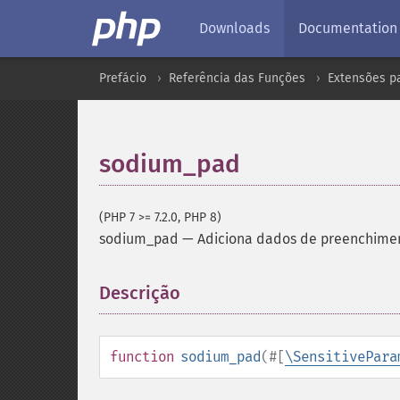
Downloads
Documentation
Prefácio
Referência das Funções
Extensões pa
sodium_pad
(PHP 7 >= 7.2.0, PHP 8)
sodium_pad
—
Adiciona dados de preenchime
Descrição
¶
function
sodium_pad
(
#[
\SensitivePara