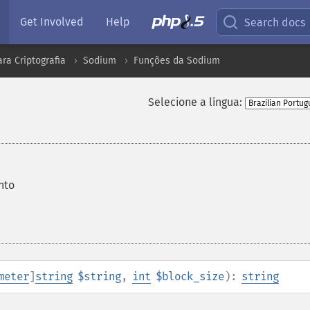
Get Involved
Help
Search docs
ra Criptografia
Sodium
Funções da Sodium
Selecione a língua:
nto
meter
]
string
$string
,
int
$block_size
):
string