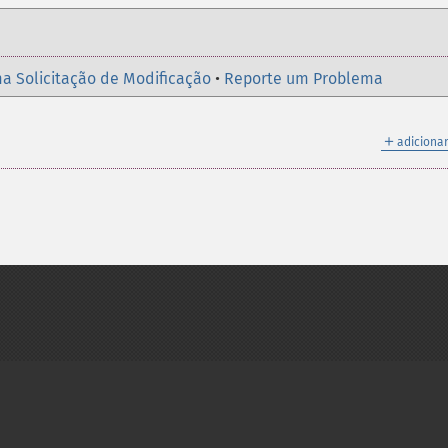
a Solicitação de Modificação
•
Reporte um Problema
＋
adicionar