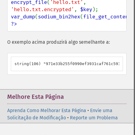
encrypt_file
(
'hello.txt'
, 
'hello.txt.encrypted'
, 
$key
var_dump
(
sodium_bin2hex
(
file_get_contents
?>
O exemplo acima produzirá algo semelhante a:
string(106) "971e33b255f0990ef3931caf761c59136efa7
Melhore Esta Página
Aprenda Como Melhorar Esta Página
•
Envie uma
Solicitação de Modificação
•
Reporte um Problema