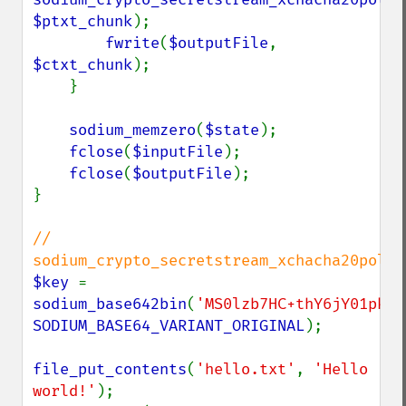
$ptxt_chunk
);

fwrite
(
$outputFile
, 
$ctxt_chunk
);

    }

sodium_memzero
(
$state
);

fclose
(
$inputFile
);

fclose
(
$outputFile
);

}

// 
$key 
= 
sodium_base642bin
(
'MS0lzb7HC+thY6jY01pkTE
SODIUM_BASE64_VARIANT_ORIGINAL
);

file_put_contents
(
'hello.txt'
, 
'Hello 
world!'