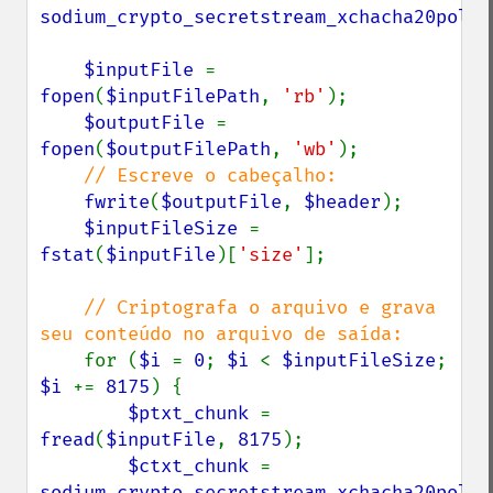
sodium_crypto_secretstream_xchacha20poly1
$inputFile 
= 
fopen
(
$inputFilePath
, 
'rb'
);

$outputFile 
= 
fopen
(
$outputFilePath
, 
'wb'
);

// Escreve o cabeçalho:

fwrite
(
$outputFile
, 
$header
);

$inputFileSize 
= 
fstat
(
$inputFile
)[
'size'
];

// Criptografa o arquivo e grava 
seu conteúdo no arquivo de saída:

for (
$i 
= 
0
; 
$i 
< 
$inputFileSize
; 
$i 
+= 
8175
) {

$ptxt_chunk 
= 
fread
(
$inputFile
, 
8175
);

$ctxt_chunk 
= 
sodium_crypto_secretstream_xchacha20poly1