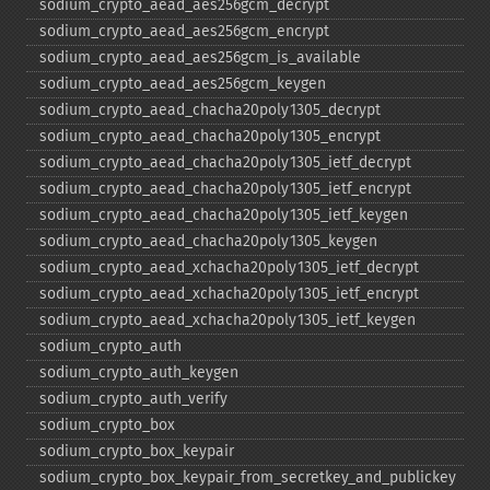
sodium_​crypto_​aead_​aes256gcm_​decrypt
sodium_​crypto_​aead_​aes256gcm_​encrypt
sodium_​crypto_​aead_​aes256gcm_​is_​available
sodium_​crypto_​aead_​aes256gcm_​keygen
sodium_​crypto_​aead_​chacha20poly1305_​decrypt
sodium_​crypto_​aead_​chacha20poly1305_​encrypt
sodium_​crypto_​aead_​chacha20poly1305_​ietf_​decrypt
sodium_​crypto_​aead_​chacha20poly1305_​ietf_​encrypt
sodium_​crypto_​aead_​chacha20poly1305_​ietf_​keygen
sodium_​crypto_​aead_​chacha20poly1305_​keygen
sodium_​crypto_​aead_​xchacha20poly1305_​ietf_​decrypt
sodium_​crypto_​aead_​xchacha20poly1305_​ietf_​encrypt
sodium_​crypto_​aead_​xchacha20poly1305_​ietf_​keygen
sodium_​crypto_​auth
sodium_​crypto_​auth_​keygen
sodium_​crypto_​auth_​verify
sodium_​crypto_​box
sodium_​crypto_​box_​keypair
sodium_​crypto_​box_​keypair_​from_​secretkey_​and_​publickey