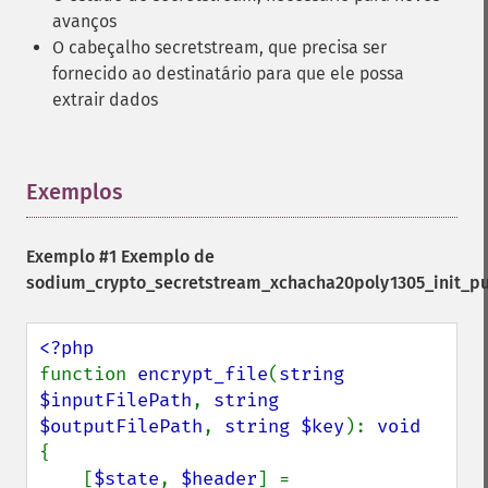
avanços
O cabeçalho secretstream, que precisa ser
fornecido ao destinatário para que ele possa
extrair dados
Exemplos
¶
Exemplo #1 Exemplo de
sodium_crypto_secretstream_xchacha20poly1305_init_pu
function 
encrypt_file
(
string 
$inputFilePath
, 
string 
$outputFilePath
, 
string $key
): 
{

    [
$state
, 
$header
] = 