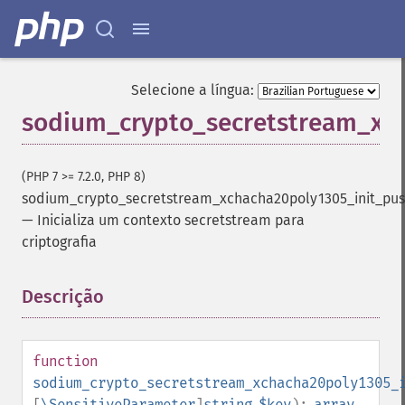
Selecione a língua:
sodium_crypto_secretstream_xc
(PHP 7 >= 7.2.0, PHP 8)
sodium_crypto_secretstream_xchacha20poly1305_init_pu
—
Inicializa um contexto secretstream para
criptografia
Descrição
¶
function
sodium_crypto_secretstream_xchacha20poly1305_
[
\SensitiveParameter
]
string
$key
):
array