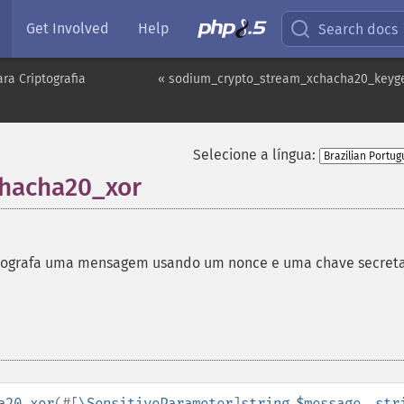
Get Involved
Help
Search docs
ra Criptografia
« sodium_crypto_stream_xchacha20_keyg
Selecione a língua:
hacha20_xor
tografa uma mensagem usando um nonce e uma chave secret
a20_xor
(
#[
\SensitiveParameter
]
string
$message
,
str