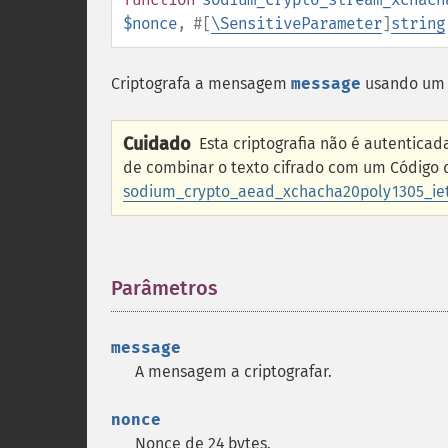
$nonce
,
#[
\SensitiveParameter
]
string
Criptografa a mensagem
message
usando u
Cuidado
Esta criptografia não é autenticad
de combinar o texto cifrado com um Código
sodium_crypto_aead_xchacha20poly1305_iet
Parâmetros
¶
message
A mensagem a criptografar.
nonce
Nonce de 24 bytes.