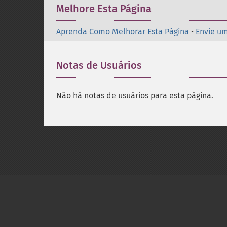
Melhore Esta Página
Aprenda Como Melhorar Esta Página
•
Envie um
Notas de Usuários
Não há notas de usuários para esta página.