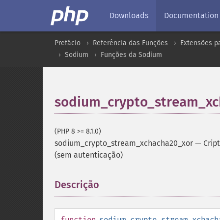
Downloads
Documentation
Prefácio
Referência das Funções
Extensões pa
Sodium
Funções da Sodium
sodium_crypto_stream_xc
(PHP 8 >= 8.1.0)
sodium_crypto_stream_xchacha20_xor
—
Crip
(sem autenticação)
Descrição
¶
function
sodium_crypto_stream_xchach