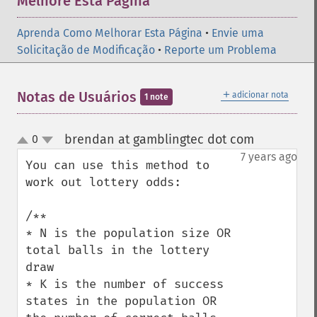
Melhore Esta Página
Aprenda Como Melhorar Esta Página
•
Envie uma
Solicitação de Modificação
•
Reporte um Problema
＋
Notas de Usuários
adicionar nota
1 note
brendan at gamblingtec dot com
0
¶
up
down
7 years ago
You can use this method to 
work out lottery odds:

/**

* N is the population size OR 
total balls in the lottery 
draw

* K is the number of success 
states in the population OR 