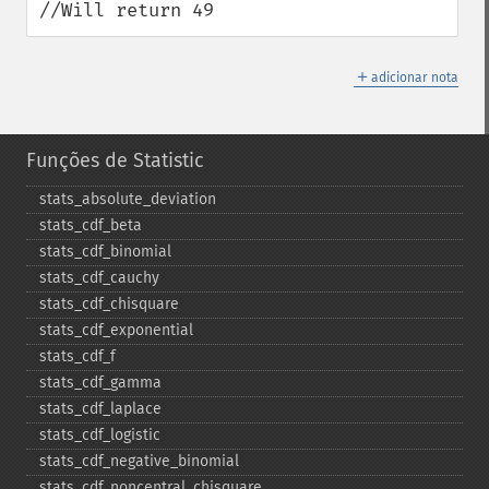
//Will return 49
＋
adicionar nota
Funções de Statistic
stats_​absolute_​deviation
stats_​cdf_​beta
stats_​cdf_​binomial
stats_​cdf_​cauchy
stats_​cdf_​chisquare
stats_​cdf_​exponential
stats_​cdf_​f
stats_​cdf_​gamma
stats_​cdf_​laplace
stats_​cdf_​logistic
stats_​cdf_​negative_​binomial
stats_​cdf_​noncentral_​chisquare