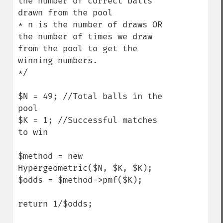
the number of correct balls 
drawn from the pool

* n is the number of draws OR 
the number of times we draw 
from the pool to get the 
winning numbers.

*/

$N = 49; //Total balls in the 
pool

$K = 1; //Successful matches 
to win

$method = new 
Hypergeometric($N, $K, $K);

$odds = $method->pmf($K);

return 1/$odds;
