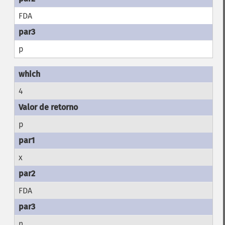
FDA
p
4
p
x
FDA
n