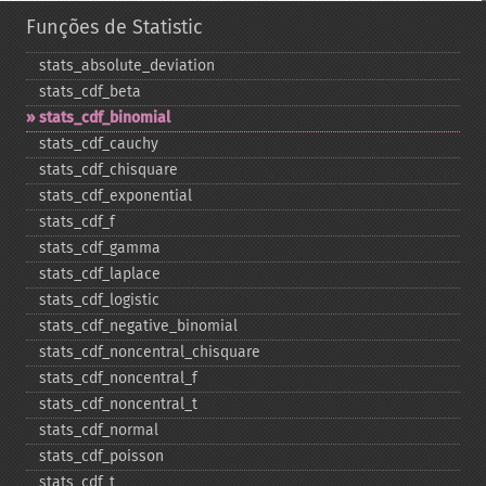
Funções de Statistic
stats_​absolute_​deviation
stats_​cdf_​beta
stats_​cdf_​binomial
stats_​cdf_​cauchy
stats_​cdf_​chisquare
stats_​cdf_​exponential
stats_​cdf_​f
stats_​cdf_​gamma
stats_​cdf_​laplace
stats_​cdf_​logistic
stats_​cdf_​negative_​binomial
stats_​cdf_​noncentral_​chisquare
stats_​cdf_​noncentral_​f
stats_​cdf_​noncentral_​t
stats_​cdf_​normal
stats_​cdf_​poisson
stats_​cdf_​t