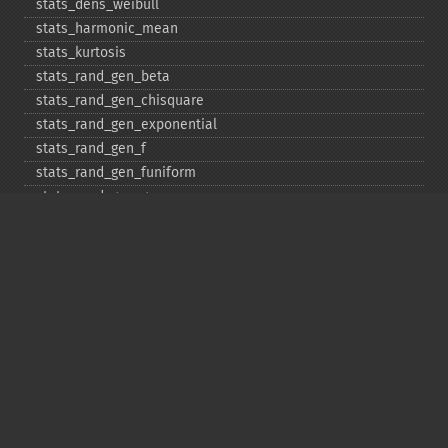
stats_​dens_​weibull
stats_​harmonic_​mean
stats_​kurtosis
stats_​rand_​gen_​beta
stats_​rand_​gen_​chisquare
stats_​rand_​gen_​exponential
stats_​rand_​gen_​f
stats_​rand_​gen_​funiform
stats_​rand_​gen_​gamma
stats_​rand_​gen_​ibinomial
stats_​rand_​gen_​ibinomial_​negative
stats_​rand_​gen_​int
stats_​rand_​gen_​ipoisson
stats_​rand_​gen_​iuniform
stats_​rand_​gen_​noncentral_​chisquare
stats_​rand_​gen_​noncentral_​f
stats_​rand_​gen_​noncentral_​t
stats_​rand_​gen_​normal
stats_​rand_​gen_​t