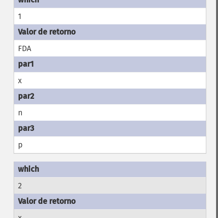
1
FDA
x
n
p
2
x