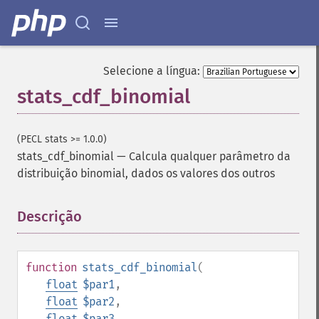
Selecione a língua:
stats_cdf_binomial
(PECL stats >= 1.0.0)
stats_cdf_binomial
—
Calcula qualquer parâmetro da
distribuição binomial, dados os valores dos outros
Descrição
¶
function
stats_cdf_binomial
(
float
$par1
,
float
$par2
,
float
$par3
,