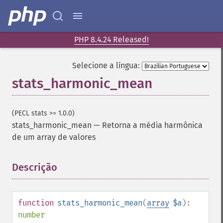
PHP 8.4.24 Released!
Selecione a língua:
stats_harmonic_mean
(PECL stats >= 1.0.0)
stats_harmonic_mean
—
Retorna a média harmônica
de um array de valores
Descrição
¶
function
stats_harmonic_mean
(
array
$a
):
number