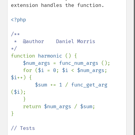
extension handles the function.

<?php

/**

 *  @author    Daniel Morris

function 
harmonic 
() {

$num_args 
= 
func_num_args 
();

    for (
$i 
= 
0
; 
$i 
< 
$num_args
; 
$i
++) {

$sum 
+= 
1 
/ 
func_get_arg 
(
$i
);

    }

    return 
$num_args 
/ 
$sum
;

}

// Tests
