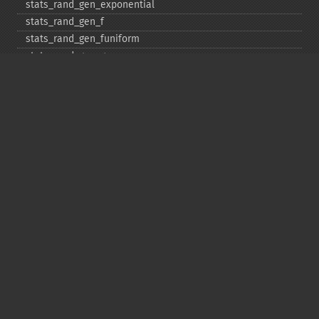
stats_​rand_​gen_​exponential
stats_​rand_​gen_​f
stats_​rand_​gen_​funiform
stats_​rand_​gen_​gamma
stats_​rand_​gen_​ibinomial
stats_​rand_​gen_​ibinomial_​negative
stats_​rand_​gen_​int
stats_​rand_​gen_​ipoisson
stats_​rand_​gen_​iuniform
stats_​rand_​gen_​noncentral_​chisquare
stats_​rand_​gen_​noncentral_​f
stats_​rand_​gen_​noncentral_​t
stats_​rand_​gen_​normal
stats_​rand_​gen_​t
stats_​rand_​get_​seeds
stats_​rand_​phrase_​to_​seeds
stats_​rand_​ranf
stats_​rand_​setall
stats_​skew