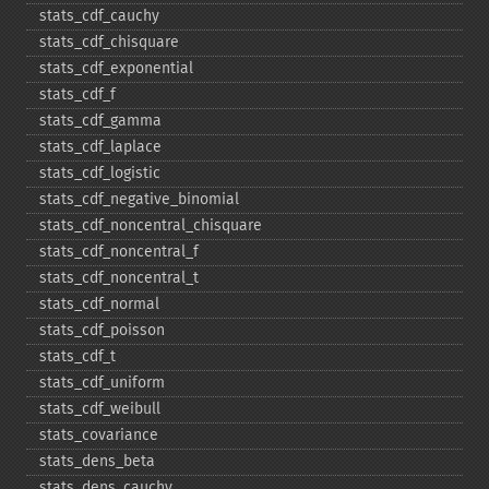
stats_​cdf_​cauchy
stats_​cdf_​chisquare
stats_​cdf_​exponential
stats_​cdf_​f
stats_​cdf_​gamma
stats_​cdf_​laplace
stats_​cdf_​logistic
stats_​cdf_​negative_​binomial
stats_​cdf_​noncentral_​chisquare
stats_​cdf_​noncentral_​f
stats_​cdf_​noncentral_​t
stats_​cdf_​normal
stats_​cdf_​poisson
stats_​cdf_​t
stats_​cdf_​uniform
stats_​cdf_​weibull
stats_​covariance
stats_​dens_​beta
stats_​dens_​cauchy