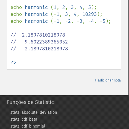
echo 
harmonic 
(
1
, 
2
, 
3
, 
4
, 
5
);

echo 
harmonic 
(-
1
, 
3
, 
4
, 
10293
);

echo 
harmonic 
(-
1
, -
2
, -
3
, -
4
, -
5
);

//  2.1897810218978

//  -9.6022389365052

//  -2.1897810218978  

?>
＋
adicionar nota
Funções de Statistic
stats_​absolute_​deviation
stats_​cdf_​beta
stats_​cdf_​binomial