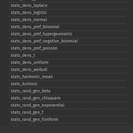
stats_​dens_​laplace
stats_​dens_​logistic
stats_​dens_​normal
stats_​dens_​pmf_​binomial
stats_​dens_​pmf_​hypergeometric
stats_​dens_​pmf_​negative_​binomial
stats_​dens_​pmf_​poisson
stats_​dens_​t
stats_​dens_​uniform
stats_​dens_​weibull
stats_​harmonic_​mean
stats_​kurtosis
stats_​rand_​gen_​beta
stats_​rand_​gen_​chisquare
stats_​rand_​gen_​exponential
stats_​rand_​gen_​f
stats_​rand_​gen_​funiform
stats_​rand_​gen_​gamma