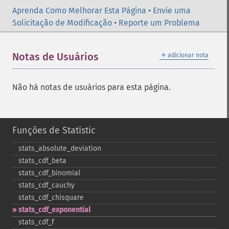
Aprenda Como Melhorar Esta Página
•
Envie uma
Solicitação de Modificação
•
Reporte um Problema
＋
Notas de Usuários
adicionar nota
Não há notas de usuários para esta página.
Funções de Statistic
stats_​absolute_​deviation
stats_​cdf_​beta
stats_​cdf_​binomial
stats_​cdf_​cauchy
stats_​cdf_​chisquare
stats_​cdf_​exponential
stats_​cdf_​f