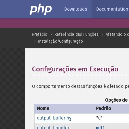
Downloads
Documentation
Prefácio
Referência das Funções
Afetando o 
Instalação/Configuração
Configurações em Execução
¶
O comportamento destas funções é afetado pe
Opções de 
Nome
Padrão
output_buffering
"0"
output_handler
null