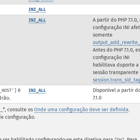
INI_ALL
A partir do PHP 7.1.0,
INI_ALL
configuração INI afe
somente
output_add_rewrite_
Antes do PHP 7.1.0, e
configuração INI
habilitava duporte a
sessão transparente 
session.trans_sid_ta
é
Disponível a partir 
_HOST']
INI_ALL
7.1.0
drão.
_*, consulte os
Onde uma configuração deve ser definida
.
de configuração.
e ser habilitado configurando-se esta diretiva para
. Para
"On"