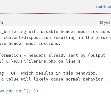
＋
adicionar
om
12 yea
¶
t_buffering will disable header modifications,
r content-disposition resulting in the error w
re header modifications:

formation - headers already sent by (output 
) C:\PATH\filename.php on line 1

g = OFF which results in this behavior.  
 a value will likely cause normal behavior.

ww.php.net
"
); 