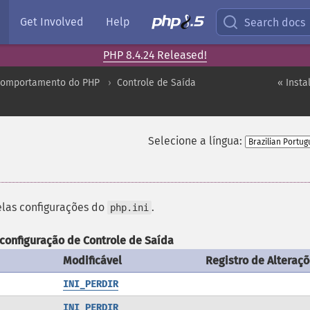
Get Involved
Help
Search docs
PHP 8.4.24 Released!
comportamento do PHP
Controle de Saída
« Inst
Selecione a língua:
las configurações do
.
php.ini
configuração de Controle de Saída
Modificável
Registro de Alteraç
INI_PERDIR
INI_PERDIR