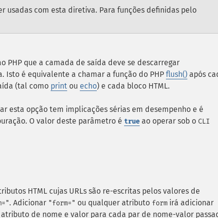
 usadas com esta diretiva. Para funções definidas pelo
ao PHP que a camada de saída deve se descarregar
. Isto é equivalente a chamar a função do PHP
flush()
após ca
aída (tal como
print
ou
echo
) e cada bloco HTML.
tar esta opção tem implicações sérias em desempenho e é
ração. O valor deste parâmetro é
ao operar sob o
true
CLI
tributos HTML cujas URLs são re-escritas pelos valores de
.
Adicionar
ou qualquer atributo
irá adicionar
m="
"form="
form
tributo de nome e valor para cada par de nome-valor passa