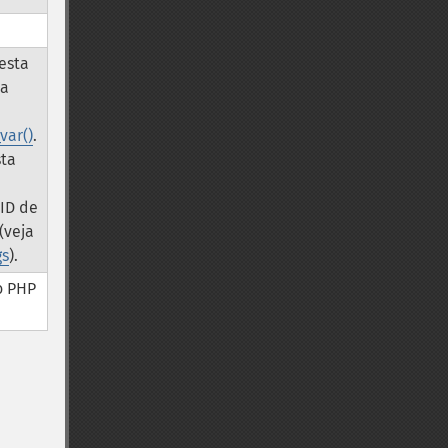
 esta
ta
var()
.
sta
 ID de
(veja
gs
).
do PHP