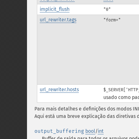
implicit_flush
"0"
url_rewriter.tags
"form="
url_rewriter.hosts
$_SERVER['HTTP
usado como pa
Para mais detalhes e definições dos modos INI
Aqui está uma breve explicação das diretivas 
output_buffering
bool
/
int
Buffer de saída para todos os arquivos pod