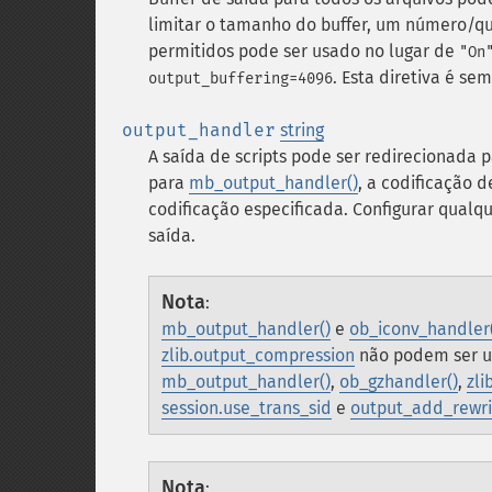
limitar o tamanho do buffer, um número/
permitidos pode ser usado no lugar de
"On
. Esta diretiva é se
output_buffering=4096
output_handler
string
A saída de scripts pode ser redirecionada 
para
mb_output_handler()
, a codificação 
codificação especificada. Configurar qual
saída.
Nota
:
mb_output_handler()
e
ob_iconv_handler
zlib.output_compression
não podem ser u
mb_output_handler()
,
ob_gzhandler()
,
zli
session.use_trans_sid
e
output_add_rewri
Nota
: