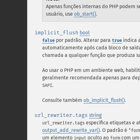
Apenas funções internas do PHP podem ser
usuário, use
ob_start()
.
implicit_flush
bool
por padrão. Alterar para
indica 
false
true
automaticamente após cada bloco de saída
chamada a qualquer função que produza s
Ao usar o PHP em um ambiente web, habili
geralmente recomendada apenas para depu
.
SAPI
Consulte também
ob_implicit_flush()
.
url_rewriter.tags
string
especifica etiquetas e a
url_rewriter.tags
output_add_rewrite_var()
. O padrão é
"for
um elemento
oculto ao
com um a
input
form