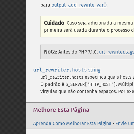
para
output_add_rewrite_var()
.
Cuidado
Caso seja adicionada a mesma
primeira será usada durante o processo d
Nota
:
Antes do PHP 7.1.0,
url_rewriter.tag
url_rewriter.hosts
string
especifica quais hosts 
url_rewriter.hosts
O padrão é
. Múltip
$_SERVER['HTTP_HOST']
vírgulas que não contenha espaços. Por e
Melhore Esta Página
Aprenda Como Melhorar Esta Página
•
Envie um