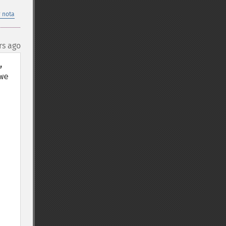
 nota
rs ago
 
e 