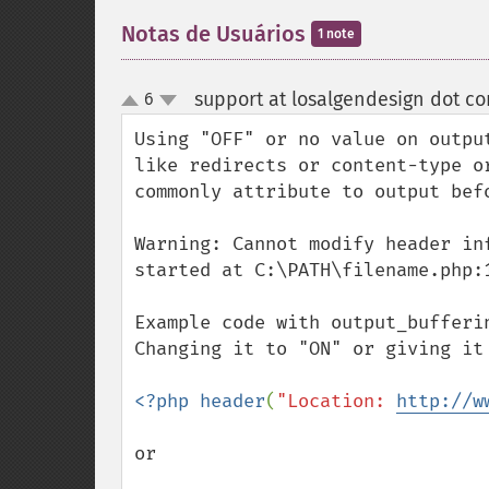
Notas de Usuários
1 note
support at losalgendesign dot c
6
up
down
Using "OFF" or no value on outpu
like redirects or content-type o
commonly attribute to output befo
Warning: Cannot modify header in
started at C:\PATH\filename.php:1
Example code with output_bufferin
Changing it to "ON" or giving it
<?php header
(
"Location: 
http://w
or
