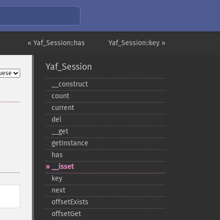
« Yaf_Session::has
Yaf_Session::key »
Yaf_Session
_​_​construct
count
current
del
_​_​get
getInstance
has
_​_​isset
key
next
offsetExists
offsetGet