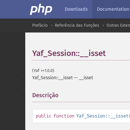
Downloads
Documentation
Prefácio
Referência das Funções
Outras Exte
Yaf_Session::__isset
(Yaf >=1.0.0)
Yaf_Session::__isset
—
__isset
Descrição
¶
public
function
Yaf_Session::__isset