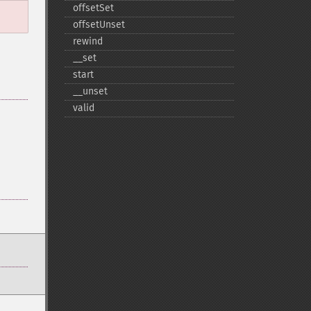
offsetSet
offsetUnset
rewind
_​_​set
start
_​_​unset
valid