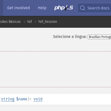
Get Involved
Help
Search docs
nsões Básicas
Yaf
Yaf_Session
Selecione a língua:
(
string
$name
):
void